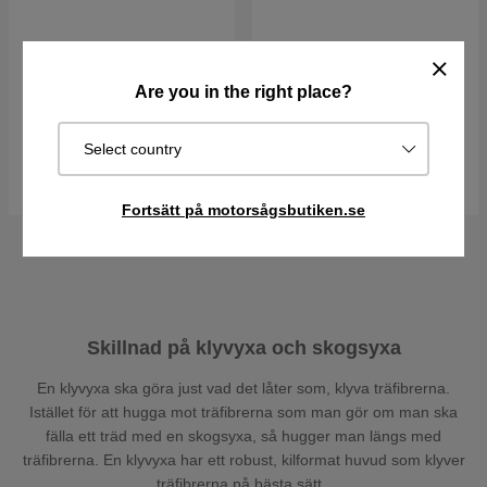
Klyvyxa S2800
Klyvyxa S1600
Are you in the right place?
939 kr
1190 kr
999 kr
I lager
I lager
Select country
Köp
Köp
Fortsätt på motorsågsbutiken.se
Skillnad på klyvyxa och skogsyxa
En klyvyxa ska göra just vad det låter som, klyva träfibrerna.
Istället för att hugga mot träfibrerna som man gör om man ska
fälla ett träd med en skogsyxa, så hugger man längs med
träfibrerna. En klyvyxa har ett robust, kilformat huvud som klyver
träfibrerna på bästa sätt.