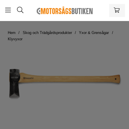
Hem
Skog och Trädgårdsprodukter
Yxor & Grensågar
Klyvyxor