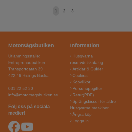
1
2
3
Motorsågsbutiken
Information
Utlämningsställe:
Husqvarna
Entreprenadbutiken
reservdelskatalog
Transportgatan 39
Artiklar & Guider
422 46 Hisings Backa
Cookies
Köpvillkor
031 22 52 30
Personuppgifter
info@motorsagsbutiken.se
Retur(PDF)
Sprängskisser för äldre
Följ oss på sociala
Husqvarna maskiner
medier!
Ångra köp
Logga in