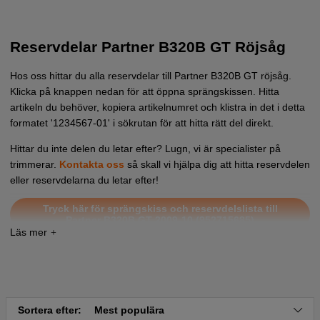
Reservdelar Partner B320B GT Röjsåg
Hos oss hittar du alla reservdelar till Partner B320B GT röjsåg.
Klicka på knappen nedan för att öppna sprängskissen. Hitta
artikeln du behöver, kopiera artikelnumret och klistra in det i detta
formatet '1234567-01' i sökrutan för att hitta rätt del direkt.
Hittar du inte delen du letar efter? Lugn, vi är specialister på
trimmerar.
Kontakta oss
så skall vi hjälpa dig att hitta reservdelen
eller reservdelarna du letar efter!
Tryck här för sprängskiss och reservdelslista till
Partner B320B GT 2009-10 (952715685)
Sortera efter:
Mest populära