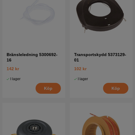
Bränsleledning 5300692-
Transportskydd 5373129-
16
01
142 kr
102 kr
I lager
I lager
Köp
Köp