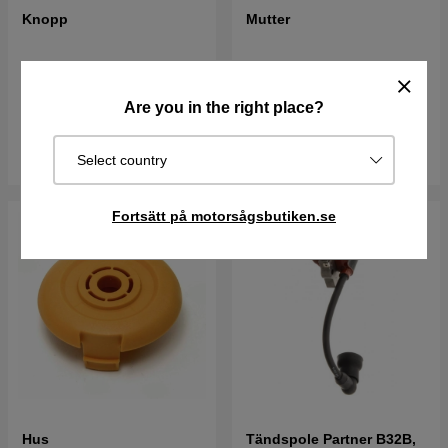
Knopp
Mutter
96 kr
70 kr
Best. vara. Skickas om 2-5
Best. vara. Skickas om 2-5
Are you in the right place?
vardagar
vardagar
Köp
Köp
Select country
Fortsätt på motorsågsbutiken.se
Hus
Tändspole Partner B32B,