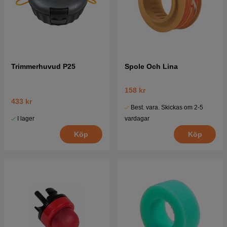
Trimmerhuvud P25
Spole Och Lina
158 kr
433 kr
Best. vara. Skickas om 2-5
I lager
vardagar
Köp
Köp