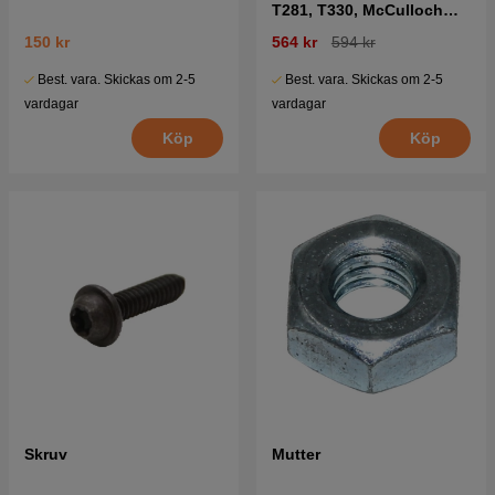
T281, T330, McCulloch
GBV325 mfl
150 kr
564 kr
594 kr
Best. vara. Skickas om 2-5
Best. vara. Skickas om 2-5
vardagar
vardagar
Köp
Köp
Skruv
Mutter