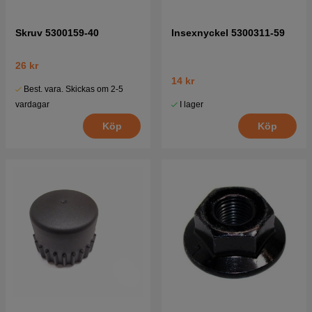
Skruv 5300159-40
Insexnyckel 5300311-59
26 kr
14 kr
Best. vara. Skickas om 2-5
I lager
vardagar
Köp
Köp