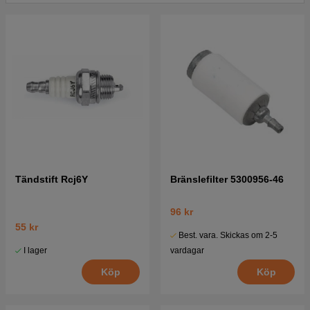
Tändstift Rcj6Y
Bränslefilter 5300956-46
96 kr
55 kr
Best. vara. Skickas om 2-5
I lager
vardagar
Köp
Köp