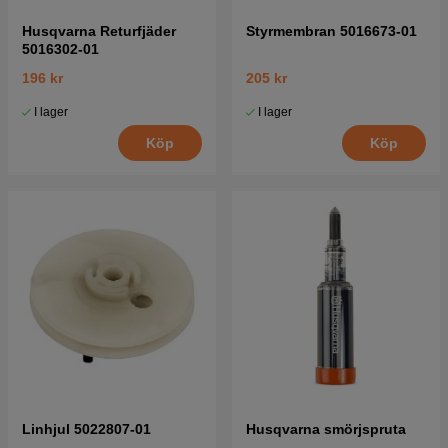
Husqvarna Returfjäder
Styrmembran 5016673-01
5016302-01
196 kr
205 kr
I lager
I lager
Köp
Köp
Linhjul 5022807-01
Husqvarna smörjspruta