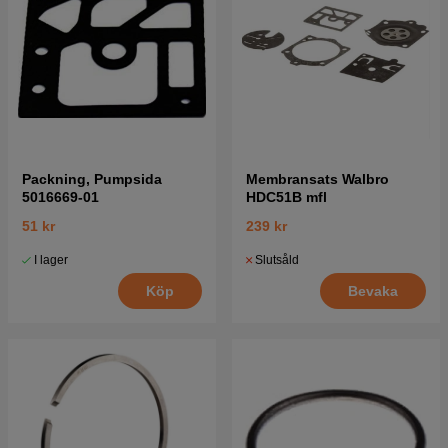
Packning, Pumpsida
Membransats Walbro
5016669-01
HDC51B mfl
51 kr
239 kr
I lager
Slutsåld
Köp
Bevaka