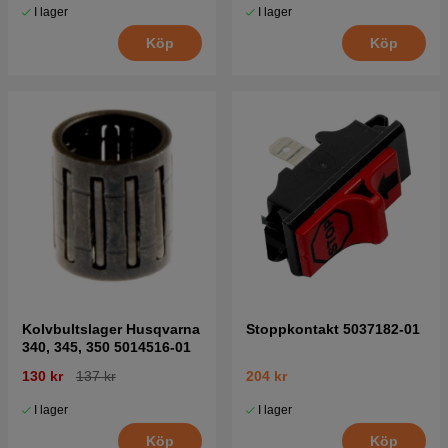
I lager
I lager
Köp
Köp
Kolvbultslager Husqvarna
Stoppkontakt 5037182-01
340, 345, 350 5014516-01
130 kr
137 kr
204 kr
I lager
I lager
Köp
Köp