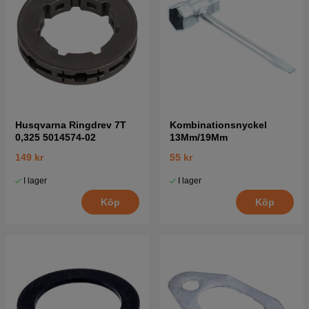
Husqvarna Ringdrev 7T
Kombinationsnyckel
0,325 5014574-02
13Mm/19Mm
149 kr
55 kr
I lager
I lager
Köp
Köp