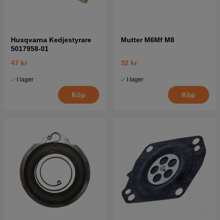
Husqvarna Kedjestyrare
Mutter M6Mf M8
5017958-01
47 kr
32 kr
I lager
I lager
Köp
Köp