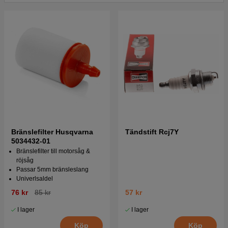
Tryck här för sprängskiss och reservdelslista till
Husqvarna 44 1986-05
Tryck här för sprängskiss och reservdelslista till
Husqvarna 44 1985-11
Tryck här för sprängskiss och reservdelslista till
Husqvarna 44 1985-05
Tryck här för sprängskiss och reservdelslista till
Husqvarna 44 1984-01
Bränslefilter Husqvarna
Tändstift Rcj7Y
Tryck här för sprängskiss och reservdelslista till
5034432-01
Husqvarna 44 1983-03
Bränslefilter till motorsåg &
röjsåg
Passar 5mm bränsleslang
Tryck här för sprängskiss och reservdelslista till
Univerlsaldel
Husqvarna 44 1981-02
76 kr
85 kr
57 kr
Tryck här för sprängskiss och reservdelslista till
I lager
I lager
Husqvarna 44 1980-04
Köp
Köp