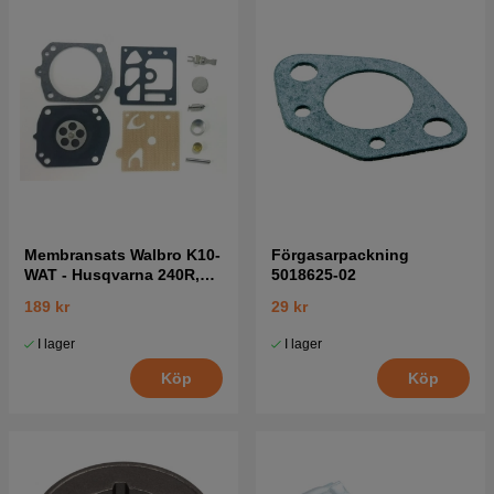
Membransats Walbro K10-
Förgasarpackning
WAT - Husqvarna 240R,
5018625-02
223R, 346XP mfl
189 kr
29 kr
I lager
I lager
Köp
Köp