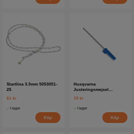
Startlina 3.5mm 5053051-
Husqvarna
25
Justeringsmejsel
Förgasare 5016002-03
61 kr
15 kr
I lager
I lager
Köp
Köp