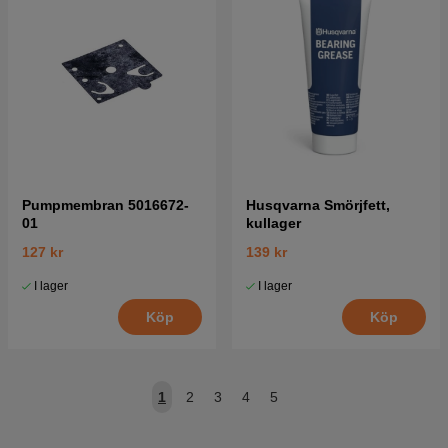
Pumpmembran 5016672-
Husqvarna Smörjfett,
01
kullager
127 kr
139 kr
I lager
I lager
Köp
Köp
1
2
3
4
5