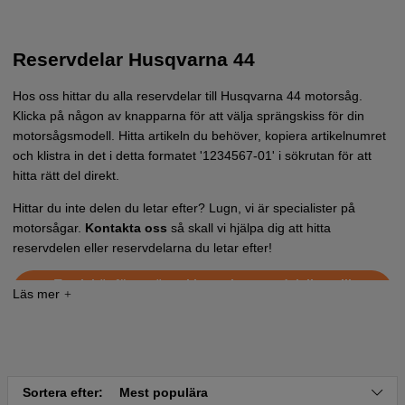
Reservdelar Husqvarna 44
Hos oss hittar du alla reservdelar till Husqvarna 44 motorsåg.
Klicka på någon av knapparna för att välja sprängskiss för din
motorsågsmodell. Hitta artikeln du behöver, kopiera artikelnumret
och klistra in det i detta formatet '1234567-01' i sökrutan för att
hitta rätt del direkt.
Hittar du inte delen du letar efter? Lugn, vi är specialister på
motorsågar.
Kontakta oss
så skall vi hjälpa dig att hitta
reservdelen eller reservdelarna du letar efter!
Tryck här för sprängskiss och reservdelslista till
Husqvarna 44 1988-08 och nyare
Tryck här för sprängskiss och reservdelslista till
Husqvarna 44 1987-01
Sortera efter:
Mest populära