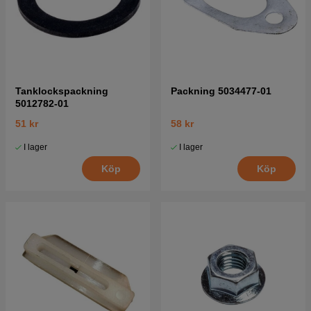
Tanklockspackning
Packning 5034477-01
5012782-01
51 kr
58 kr
I lager
I lager
Köp
Köp