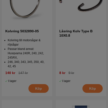
Kolvring 5032890-05
Låsring Kolv Type B
10X0.8
Kolvring till motorsågar &
röjsågar
Passar bland annat:
Husqvarna 240R, 240, 242,
245RX,
246, 340, 343, 345, 350, 40,
42, 45
140 kr
147 kr
8 kr
9 kr
I lager
I lager
Köp
Köp