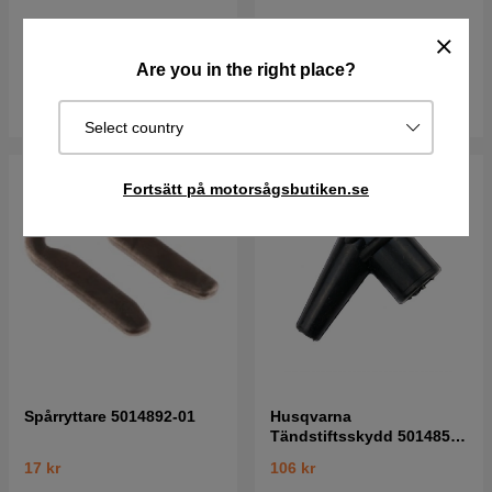
158 kr
197 kr
219 kr
Are you in the right place?
I lager
I lager
Köp
Köp
Select country
Fortsätt på motorsågsbutiken.se
Spårryttare 5014892-01
Husqvarna
Tändstiftsskydd 5014854-
02
17 kr
106 kr