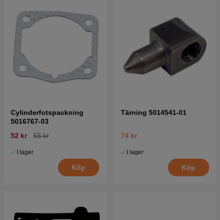
Cylinderfotspackning
Tärning 5014541-01
5016767-03
52 kr
55 kr
74 kr
I lager
I lager
Köp
Köp