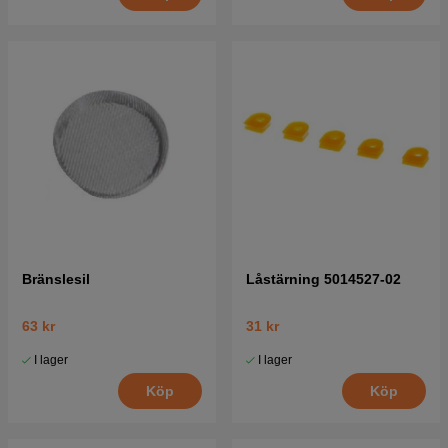
Bränslesil
Låstärning 5014527-02
63 kr
31 kr
I lager
I lager
Köp
Köp