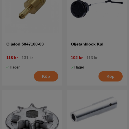
Oljelod 5047100-03
Oljetanklock Kpl
118 kr
131 kr
102 kr
113 kr
I lager
I lager
Köp
Köp