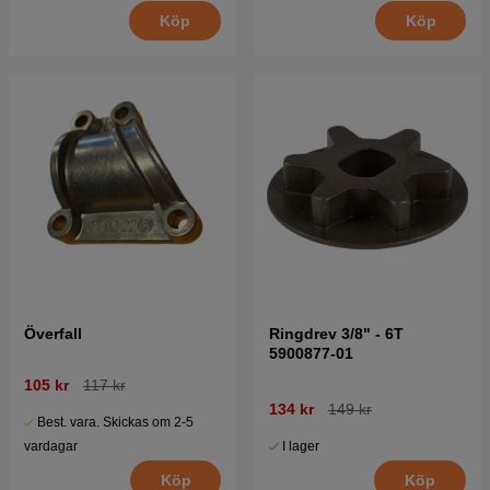
Köp
Köp
Överfall
Ringdrev 3/8" - 6T
5900877-01
105 kr
117 kr
134 kr
149 kr
Best. vara. Skickas om 2-5
I lager
vardagar
Köp
Köp