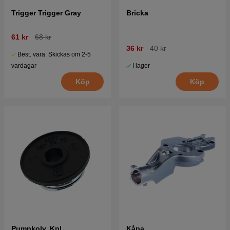
Trigger Trigger Gray
Bricka
61 kr
68 kr
36 kr
40 kr
Best. vara. Skickas om 2-5
I lager
vardagar
Köp
Köp
Pumpkolv, Kpl
Kåpa