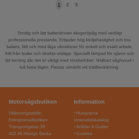
1
2
3
Smidig och lätt batteridriven skogsröjsåg med verkligt
professionella prestanda. Erbjuder hög kedjehastighet och bra
balans, lätt och med låga vibrationer för enkelt och exakt arbete,
fritt från buller och direkta utsläpp. Speciellt lämpad för ojämn och
tät terräng där det är viktigt med rörelsefrihet. Vridbart såghuvud i
två fasta lägen. Passar utmärkt vid trädbeskärning.
Motorsågsbutiken
Information
Utlämningsställe:
Husqvarna
Entreprenadbutiken
reservdelskatalog
Transportgatan 39
Artiklar & Guider
422 46 Hisings Backa
Cookies