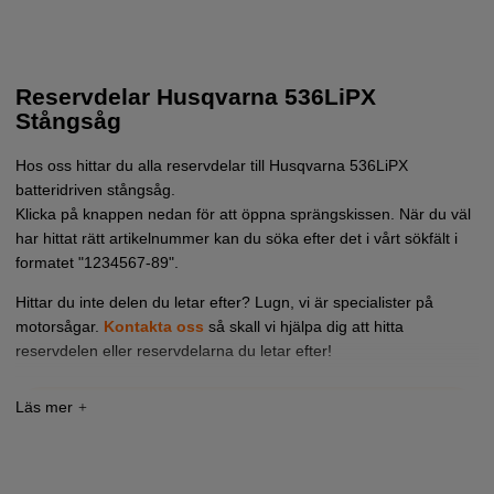
Reservdelar Husqvarna 536LiPX
Stångsåg
Hos oss hittar du alla reservdelar till Husqvarna 536LiPX
batteridriven stångsåg.
Klicka på knappen nedan för att öppna sprängskissen. När du väl
har hittat rätt artikelnummer kan du söka efter det i vårt sökfält i
formatet "1234567-89".
Hittar du inte delen du letar efter? Lugn, vi är specialister på
motorsågar.
Kontakta oss
så skall vi hjälpa dig att hitta
reservdelen eller reservdelarna du letar efter!
Tryck här för sprängskiss och reservdelslista till
Husqvarna 536LiPX (967341012)