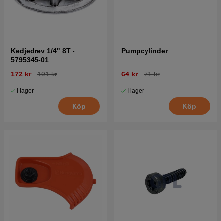
Kedjedrev 1/4" 8T -
Pumpcylinder
5795345-01
172 kr
191 kr
64 kr
71 kr
I lager
I lager
Köp
Köp