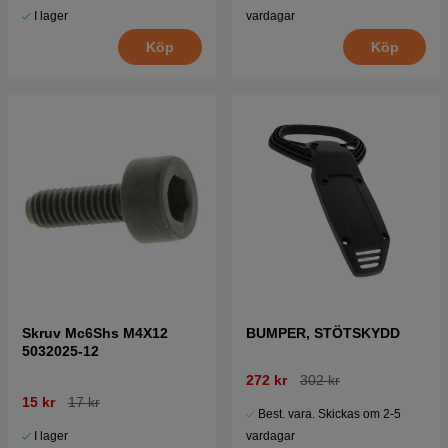
I lager
vardagar
Köp
Köp
Skruv Mc6Shs M4X12
BUMPER, STÖTSKYDD
5032025-12
272 kr
302 kr
15 kr
17 kr
Best. vara. Skickas om 2-5
I lager
vardagar