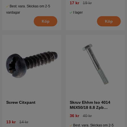
17 kr
19 kr
Best. vara. Skickas om 2-5
I lager
vardagar
Köp
Köp
Screw Citxpant
Skruv Ehhm Iso 4014
M6X50/18 8.8 Zpb
7252380-51
36 kr
40 kr
13 kr
14 kr
Best. vara. Skickas om 2-5