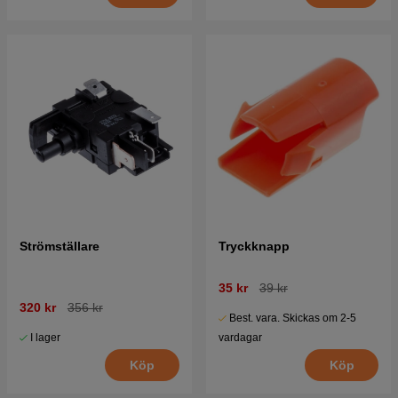
Strömställare
Tryckknapp
35 kr
39 kr
320 kr
356 kr
Best. vara. Skickas om 2-5
I lager
vardagar
Köp
Köp