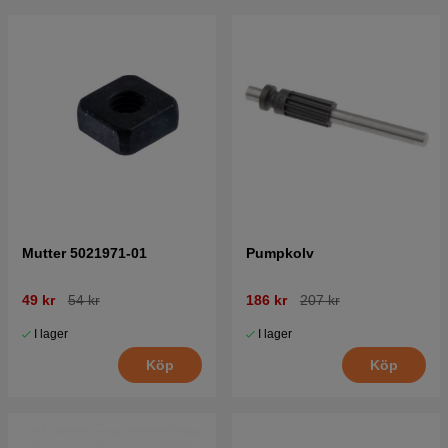
Mutter 5021971-01
Pumpkolv
49 kr
54 kr
186 kr
207 kr
I lager
I lager
Köp
Köp