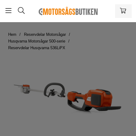
Hem
Reservdelar Motorsågar
Husqvarna Motorsågar 500-serie
Reservdelar Husqvarna 536LiPX