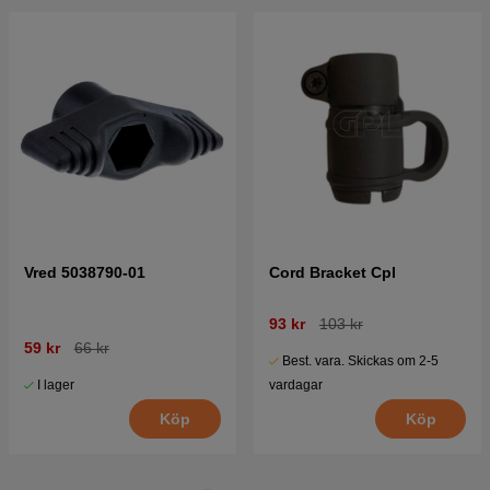
Vred 5038790-01
Cord Bracket Cpl
93 kr
103 kr
59 kr
66 kr
Best. vara. Skickas om 2-5
I lager
vardagar
Köp
Köp