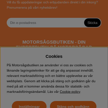
Vill du få uppdateringar och erbjudanden direkt i din inkorg?
Prenumerera på vårt nyhetsbrev!
Skicka
MOTORSÅGSBUTIKEN - DIN
EXPERTBUTIK PÅ MOTORSÅGAR
ONLINE
Cookies
Motorsågsbutiken är en specialiserad butik som har
På Motorsågsbutiken.se använder vi oss av cookies och
fokus mot entusiaster och professionella användare av
liknande lagringstekniker för att ge dig anpassat innehåll,
motorsågar. Vi erbjuder ett brett sortiment av
relevant marknadsföring och en bättre upplevelse av vår
Husqvarna motorsågar
samt alla tänkbara
tillbehör
som
webbplats. Genom att klicka på stäng och godkänn går du
du kan behöva vid trädfällning, gallring och allmän
med på att vi kommer använda dessa för statistik- och
skogsskötsel. Välkommen att handla din Husqvarna
marknadsföringsändamål. Läs vår
Cookie-policy
.
motorsåg och tillbehör online hos oss!
Inställningar
Stäng och godkänn