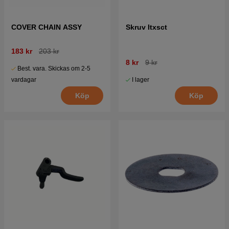
COVER CHAIN ASSY
Skruv Itxsct
183 kr
203 kr
8 kr
9 kr
Best. vara. Skickas om 2-5
I lager
vardagar
Köp
Köp