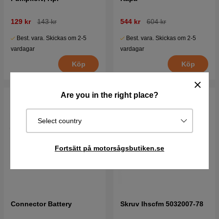
129 kr
143 kr
544 kr
604 kr
Best. vara. Skickas om 2-5
Best. vara. Skickas om 2-5
vardagar
vardagar
Köp
Köp
Are you in the right place?
Select country
Fortsätt på motorsågsbutiken.se
Connector Battery
Skruv Ihscfm 5032007-78