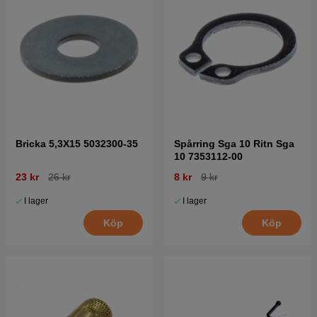
Bricka 5,3X15 5032300-35
Spårring Sga 10 Ritn Sga
10 7353112-00
23 kr
26 kr
8 kr
9 kr
I lager
I lager
Köp
Köp