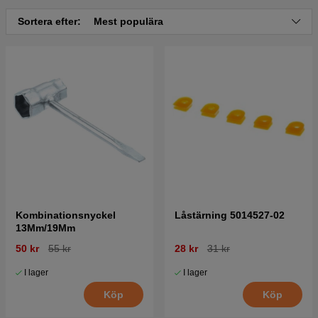
Sortera efter:
Mest populära
Kombinationsnyckel
Låstärning 5014527-02
13Mm/19Mm
50 kr
55 kr
28 kr
31 kr
I lager
I lager
Köp
Köp