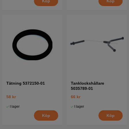
Köp
Köp
Tätning 5372150-01
Tanklockshållare
5035789-01
58 kr
66 kr
I lager
I lager
Köp
Köp