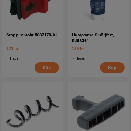
Stoppkontakt 5037179-01
Husqvarna Smörjfett,
kullager
171 kr
139 kr
I lager
I lager
Köp
Köp