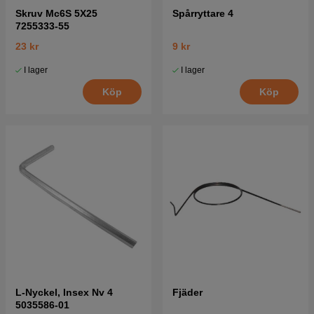
Skruv Mc6S 5X25
Spårryttare 4
7255333-55
23 kr
9 kr
I lager
I lager
Köp
Köp
L-Nyckel, Insex Nv 4
Fjäder
5035586-01