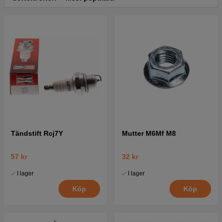
Tändstift Rcj7Y
Mutter M6Mf M8
57 kr
32 kr
I lager
I lager
Köp
Köp