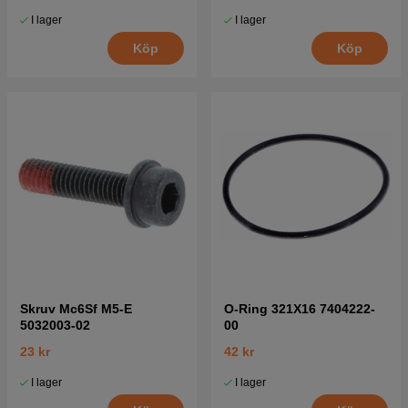
I lager
I lager
Köp
Köp
Skruv Mc6Sf M5-E
O-Ring 321X16 7404222-
5032003-02
00
23 kr
42 kr
I lager
I lager