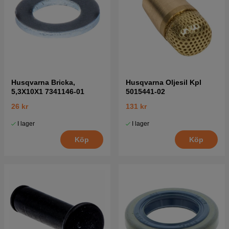
Husqvarna Bricka,
Husqvarna Oljesil Kpl
5,3X10X1 7341146-01
5015441-02
26 kr
131 kr
I lager
I lager
Köp
Köp