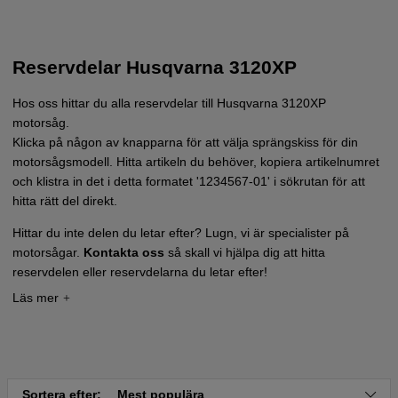
Reservdelar Husqvarna 3120XP
Hos oss hittar du alla reservdelar till Husqvarna 3120XP
motorsåg.
Klicka på någon av knapparna för att välja sprängskiss för din
motorsågsmodell. Hitta artikeln du behöver, kopiera artikelnumret
och klistra in det i detta formatet '1234567-01' i sökrutan för att
hitta rätt del direkt.
Hittar du inte delen du letar efter? Lugn, vi är specialister på
motorsågar.
Kontakta oss
så skall vi hjälpa dig att hitta
reservdelen eller reservdelarna du letar efter!
Tryck här för sprängskiss och reservdelslista till
Husqvarna 3120XP
Sortera efter:
Mest populära