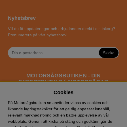
Nyhetsbrev
Vill du få uppdateringar och erbjudanden direkt i din inkorg?
Prenumerera på vårt nyhetsbrev!
Skicka
MOTORSÅGSBUTIKEN - DIN
EXPERTBUTIK PÅ MOTORSÅGAR
ONLINE
Cookies
Motorsågsbutiken är en specialiserad butik som har
På Motorsågsbutiken.se använder vi oss av cookies och
fokus mot entusiaster och professionella användare av
liknande lagringstekniker för att ge dig anpassat innehåll,
motorsågar. Vi erbjuder ett brett sortiment av
relevant marknadsföring och en bättre upplevelse av vår
Husqvarna motorsågar
samt alla tänkbara
tillbehör
som
webbplats. Genom att klicka på stäng och godkänn går du
du kan behöva vid trädfällning, gallring och allmän