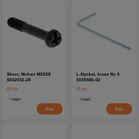
Skruv, Mchso M5X28
L-Nyckel, Insex Nv 5
5032032-28
5035586-02
23 kr
11 kr
I lager
I lager
Köp
Köp