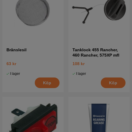
Bränslesil
Tanklock 455 Rancher,
460 Rancher, 575XP mfl
63 kr
108 kr
I lager
I lager
Köp
Köp