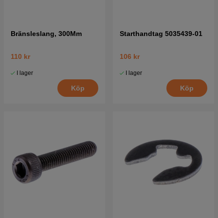
Bränsleslang, 300Mm
Starthandtag 5035439-01
110 kr
106 kr
I lager
I lager
Köp
Köp