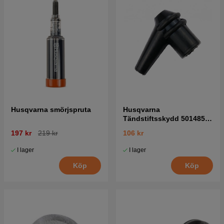
Husqvarna smörjspruta
Husqvarna
Tändstiftsskydd 5014854-
02
197 kr
219 kr
106 kr
I lager
I lager
Köp
Köp