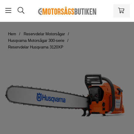
Hem
Reservdelar Motorsågar
Husqvarna Motorsågar 300-serie
Reservdelar Husqvarna 3120XP