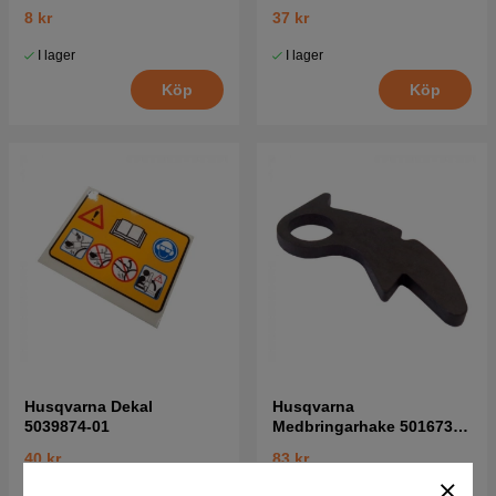
8 kr
37 kr
I lager
I lager
Köp
Köp
Husqvarna Dekal
Husqvarna
5039874-01
Medbringarhake 5016732-
01
40 kr
83 kr