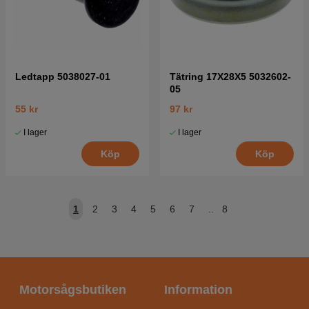
Ledtapp 5038027-01
Tätring 17X28X5 5032602-
05
55 kr
97 kr
I lager
I lager
Köp
Köp
1
2
3
4
5
6
7
..
8
Motorsågsbutiken
Information