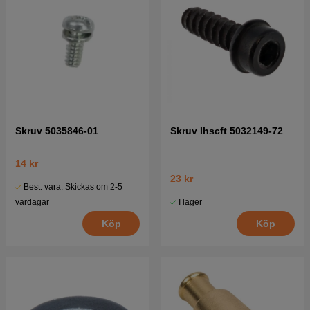
Skruv 5035846-01
Skruv Ihscft 5032149-72
14 kr
23 kr
Best. vara. Skickas om 2-5
I lager
vardagar
Köp
Köp