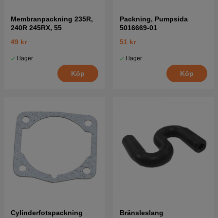
Membranpackning 235R,
Packning, Pumpsida
240R 245RX, 55
5016669-01
49 kr
51 kr
I lager
I lager
Köp
Köp
Cylinderfotspackning
Bränsleslang