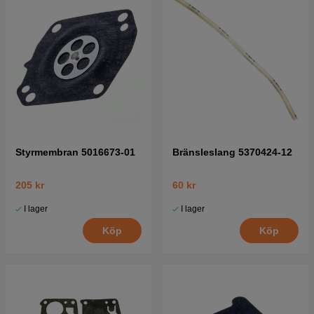
Styrmembran 5016673-01
Bränsleslang 5370424-12
205 kr
60 kr
I lager
I lager
Köp
Köp