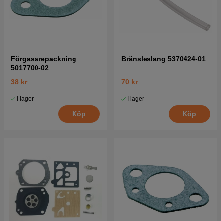
Förgasarepackning
Bränsleslang 5370424-01
5017700-02
38 kr
70 kr
I lager
I lager
Köp
Köp