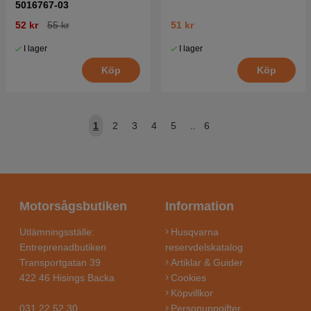
5016767-03
52 kr
55 kr
51 kr
I lager
I lager
Köp
Köp
1
2
3
4
5
..
6
Motorsågsbutiken
Information
Utlämningsställe:
Husqvarna
Entreprenadbutiken
reservdelskatalog
Transportgatan 39
Artiklar & Guider
422 46 Hisings Backa
Cookies
Köpvillkor
031 22 52 30
Personuppgifter