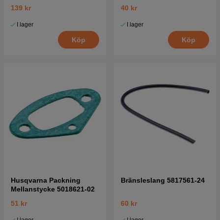
41
139 kr
40 kr
I lager
I lager
Köp
Köp
Husqvarna Packning
Bränsleslang 5817561-24
Mellanstycke 5018621-02
51 kr
60 kr
I lager
I lager