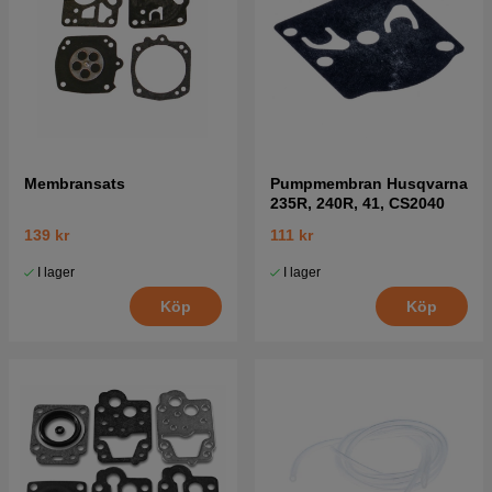
Membransats
Pumpmembran Husqvarna
235R, 240R, 41, CS2040
139 kr
111 kr
I lager
I lager
Köp
Köp