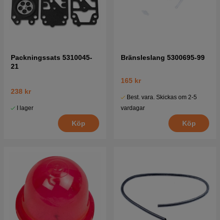
Packningssats 5310045-
Bränsleslang 5300695-99
21
165 kr
238 kr
Best. vara. Skickas om 2-5
I lager
vardagar
Köp
Köp