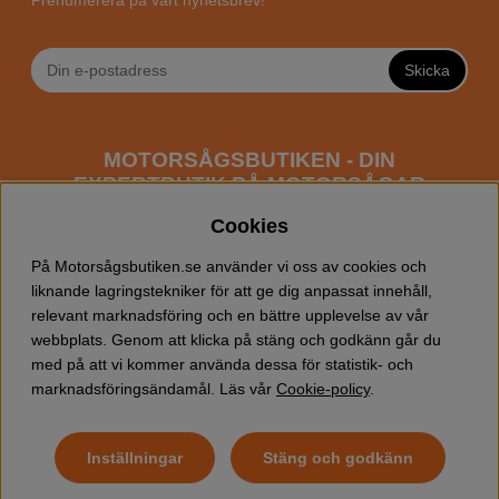
Prenumerera på vårt nyhetsbrev!
Skicka
MOTORSÅGSBUTIKEN - DIN
EXPERTBUTIK PÅ MOTORSÅGAR
ONLINE
Cookies
Motorsågsbutiken är en specialiserad butik som har
På Motorsågsbutiken.se använder vi oss av cookies och
fokus mot entusiaster och professionella användare av
liknande lagringstekniker för att ge dig anpassat innehåll,
motorsågar. Vi erbjuder ett brett sortiment av
relevant marknadsföring och en bättre upplevelse av vår
Husqvarna motorsågar
samt alla tänkbara
tillbehör
som
webbplats. Genom att klicka på stäng och godkänn går du
du kan behöva vid trädfällning, gallring och allmän
med på att vi kommer använda dessa för statistik- och
skogsskötsel. Välkommen att handla din Husqvarna
marknadsföringsändamål. Läs vår
Cookie-policy
.
motorsåg och tillbehör online hos oss!
Inställningar
Stäng och godkänn