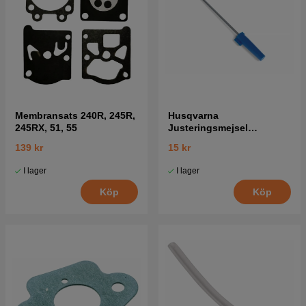
Membransats 240R, 245R,
Husqvarna
245RX, 51, 55
Justeringsmejsel
Förgasare 5016002-03
139 kr
15 kr
I lager
I lager
Köp
Köp