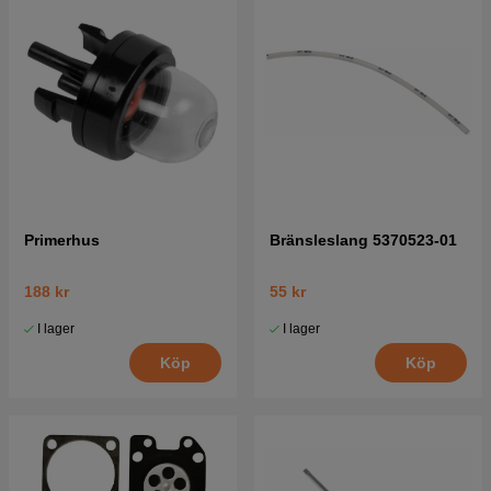
Primerhus
Bränsleslang 5370523-01
188 kr
55 kr
I lager
I lager
Köp
Köp