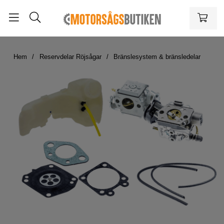
Hem
Reservdelar Röjsågar
Bränslesystem & bränsledelar