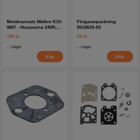
Membransats Walbro K10-
Förgasarpackning
WAT - Husqvarna 240R,
5018625-02
223R, 346XP mfl
189 kr
29 kr
I lager
I lager
Köp
Köp