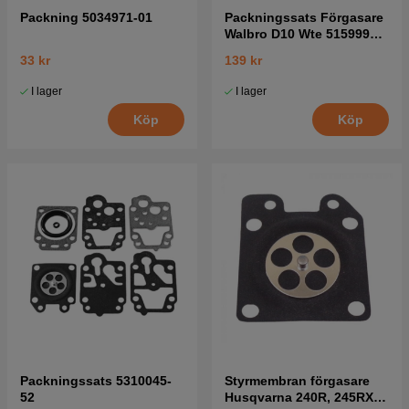
Packning 5034971-01
Packningssats Förgasare
Walbro D10 Wte 5159996-
01
33 kr
139 kr
I lager
I lager
Köp
Köp
Packningssats 5310045-
Styrmembran förgasare
52
Husqvarna 240R, 245RX,