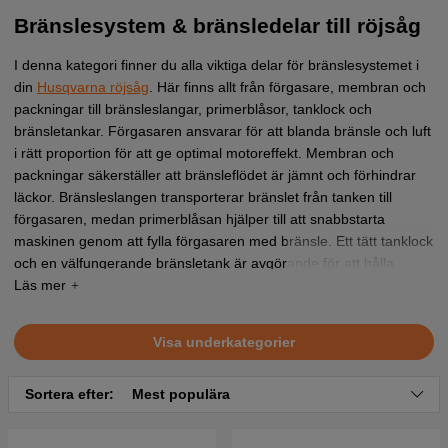
Bränslesystem & bränsledelar till röjsåg
I denna kategori finner du alla viktiga delar för bränslesystemet i
din
Husqvarna röjsåg
. Här finns allt från förgasare, membran och
packningar till bränsleslangar, primerblåsor, tanklock och
bränsletankar. Förgasaren ansvarar för att blanda bränsle och luft
i rätt proportion för att ge optimal motoreffekt. Membran och
packningar säkerställer att bränsleflödet är jämnt och förhindrar
läckor. Bränsleslangen transporterar bränslet från tanken till
förgasaren, medan primerblåsan hjälper till att snabbstarta
maskinen genom att fylla förgasaren med bränsle. Ett tätt tanklock
och en välfungerande bränsletank är avgörande för att hålla
bränslet säkert på plats och röjsågen i drift.
Visa underkategorier
Sortera efter:
Mest populära