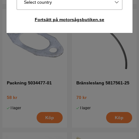
Select country
Fortsätt på motorsågsbutiken.se
Packning 5034477-01
Bränsleslang 5817561-25
58 kr
70 kr
I lager
I lager
Köp
Köp