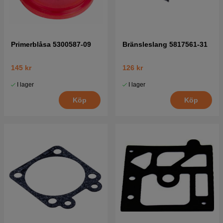
Primerblåsa 5300587-09
Bränsleslang 5817561-31
145 kr
126 kr
I lager
I lager
Köp
Köp