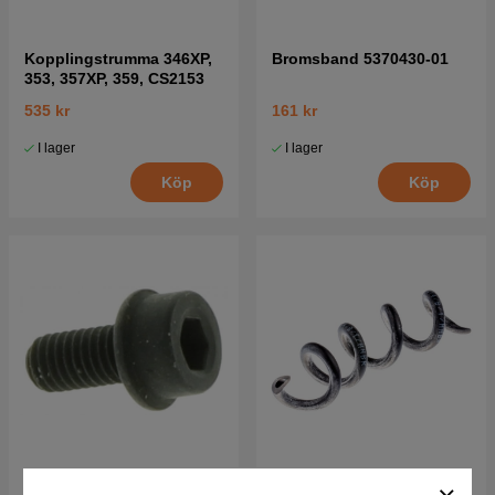
Kopplingstrumma 346XP,
Bromsband 5370430-01
353, 357XP, 359, CS2153
535 kr
161 kr
I lager
I lager
Köp
Köp