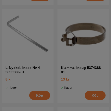
L-Nyckel, Insex Nv 4
Klamma, Insug 5374388-
5035586-01
01
8 kr
13 kr
I lager
I lager
Köp
Köp