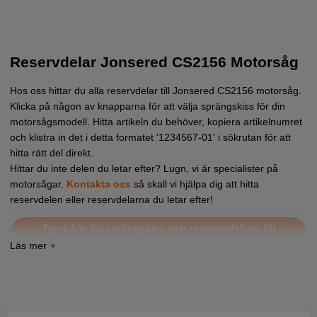
Reservdelar Jonsered CS2156 Motorsåg
Hos oss hittar du alla reservdelar till Jonsered CS2156 motorsåg.
Klicka på någon av knapparna för att välja sprängskiss för din
motorsågsmodell. Hitta artikeln du behöver, kopiera artikelnumret
och klistra in det i detta formatet '1234567-01' i sökrutan för att
hitta rätt del direkt.
Hittar du inte delen du letar efter? Lugn, vi är specialister på
motorsågar.
Kontakta oss
så skall vi hjälpa dig att hitta
reservdelen eller reservdelarna du letar efter!
Tryck här för sprängskiss och reservdelslista till
Jonsered CS2156 EPA 2007-03
Tryck här för sprängskiss och reservdelslista till
Jonsered CS2156 2003-11
Tryck här för sprängskiss och reservdelslista till