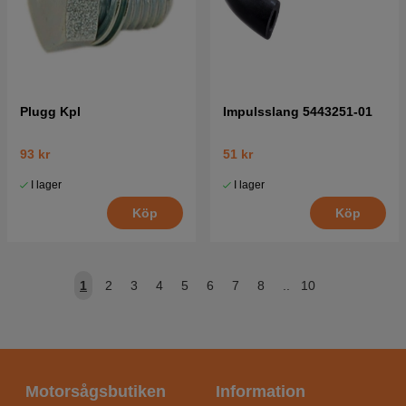
Plugg Kpl
Impulsslang 5443251-01
93 kr
51 kr
I lager
I lager
Köp
Köp
1
2
3
4
5
6
7
8
..
10
Motorsågsbutiken
Information