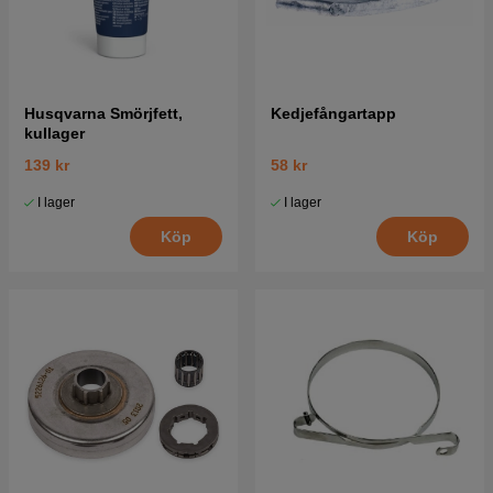
Husqvarna Smörjfett,
Kedjefångartapp
kullager
139 kr
58 kr
I lager
I lager
Köp
Köp