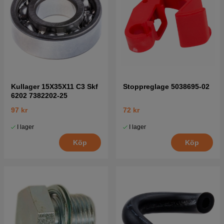
Kullager 15X35X11 C3 Skf
Stoppreglage 5038695-02
6202 7382202-25
97 kr
72 kr
I lager
I lager
Köp
Köp