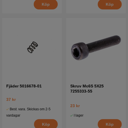
Köp
Köp
Fjäder 5016678-01
Skruv Mc6S 5X25
7255333-55
37 kr
23 kr
Best. vara. Skickas om 2-5
I lager
vardagar
Köp
Köp