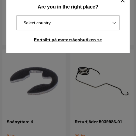
Skruv M5X10 5032007-10
Bränsleslang, 300Mm
Are you in the right place?
20 kr
110 kr
Select country
I lager
I lager
Köp
Köp
Fortsätt på motorsågsbutiken.se
Spårryttare 4
Returfjäder 5039986-01