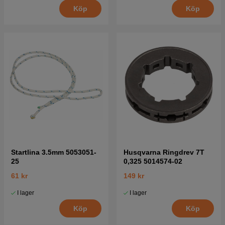
Köp
Köp
Tryck här för sprängskiss och reservdelslista till
Jonsered CS2156 2005-02 (EPA)
Tryck här för sprängskiss och reservdelslista till
Jonsered CS2156 2006-02 (EPA)
Startlina 3.5mm 5053051-
Husqvarna Ringdrev 7T
25
0,325 5014574-02
61 kr
149 kr
I lager
I lager
Köp
Köp