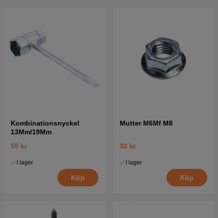
Kombinationsnyckel
Mutter M6Mf M8
13Mm/19Mm
55 kr
32 kr
I lager
I lager
Köp
Köp