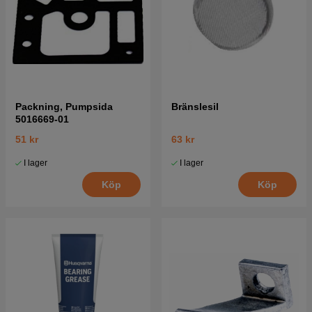
Packning, Pumpsida
Bränslesil
5016669-01
51 kr
63 kr
I lager
I lager
Köp
Köp