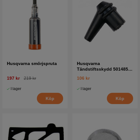
Husqvarna smörjspruta
Husqvarna
Tändstiftsskydd 5014854-
02
197 kr
219 kr
106 kr
I lager
I lager
Köp
Köp