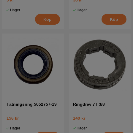
9 kr
38 kr
I lager
I lager
Köp
Köp
Tätningsring 5052757-19
Ringdrev 7T 3/8
156 kr
149 kr
I lager
I lager