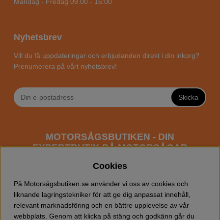
Måndag - Fredag 09.00 - 16:00
Nyhetsbrev
Vill du få uppdateringar och erbjudanden direkt i din inkorg?
Prenumerera på vårt nyhetsbrev!
Skicka
MOTORSÅGSBUTIKEN - DIN
EXPERTBUTIK PÅ MOTORSÅGAR
ONLINE
Cookies
Motorsågsbutiken är en specialiserad butik som har
På Motorsågsbutiken.se använder vi oss av cookies och
fokus mot entusiaster och professionella användare av
liknande lagringstekniker för att ge dig anpassat innehåll,
motorsågar. Vi erbjuder ett brett sortiment av
relevant marknadsföring och en bättre upplevelse av vår
Husqvarna motorsågar
samt alla tänkbara
tillbehör
som
webbplats. Genom att klicka på stäng och godkänn går du
du kan behöva vid trädfällning, gallring och allmän