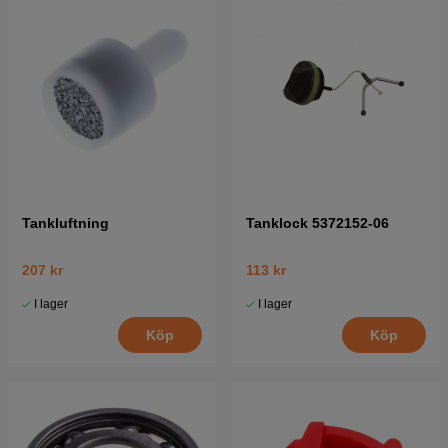
Tankluftning
Tanklock 5372152-06
207 kr
113 kr
I lager
I lager
Köp
Köp