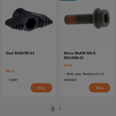
Vred 5038790-01
Skruv Mc6Sf M5-E
5911598-01
10 kr
66 kr
Best. vara. Skickas om 2-5
I lager
vardagar
Köp
Köp
1
2