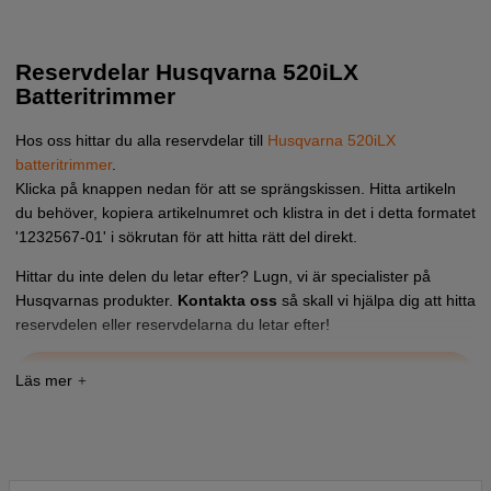
Reservdelar Husqvarna 520iLX
Batteritrimmer
Hos oss hittar du alla reservdelar till
Husqvarna 520iLX
batteritrimmer
.
Klicka på knappen nedan för att se sprängskissen. Hitta artikeln
du behöver, kopiera artikelnumret och klistra in det i detta formatet
'1232567-01' i sökrutan för att hitta rätt del direkt.
Hittar du inte delen du letar efter? Lugn, vi är specialister på
Husqvarnas produkter.
Kontakta oss
så skall vi hjälpa dig att hitta
reservdelen eller reservdelarna du letar efter!
Tryck här för sprängskiss och reservdelslista till
Husqvarna 520iLX 2018-10 eller nyare