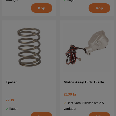
I lager
vardagar
Köp
Köp
Fjäder
Motor Assy Bldc Blade
2130 kr
77 kr
Best. vara. Skickas om 2-5
I lager
vardagar