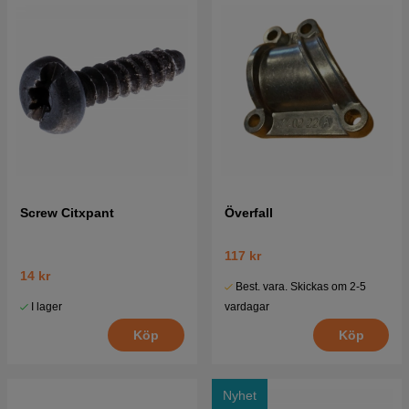
Screw Citxpant
Överfall
117 kr
14 kr
Best. vara. Skickas om 2-5
I lager
vardagar
Köp
Köp
Nyhet