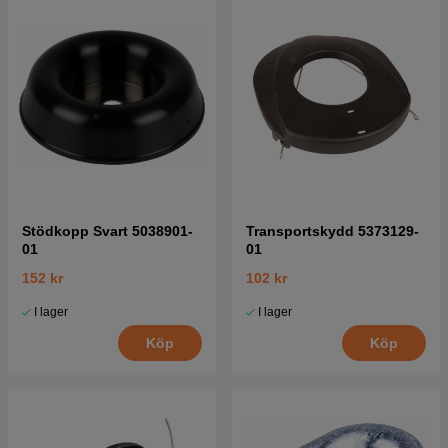
Stödkopp Svart 5038901-
Transportskydd 5373129-
01
01
152 kr
102 kr
I lager
I lager
Köp
Köp