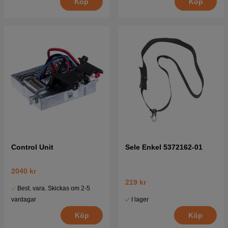
Köp
Köp
Control Unit
Sele Enkel 5372162-01
2040 kr
219 kr
Best. vara. Skickas om 2-5
I lager
vardagar
Köp
Köp