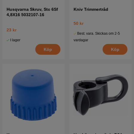
Husqvarna Skruv, Stc 6Sf
Kniv Trimmertråd
4,8X16 5032107-16
50 kr
23 kr
Best. vara. Skickas om 2-5
I lager
vardagar
Köp
Köp