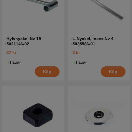
Hylsnyckel Nv 19
L-Nyckel, Insex Nv 4
5021146-02
5035586-01
27 kr
8 kr
I lager
I lager
Köp
Köp