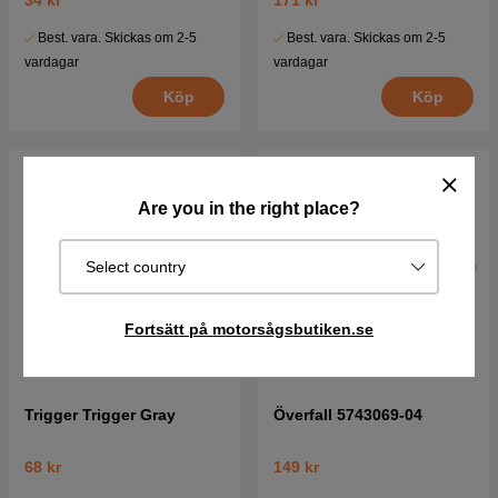
34 kr
171 kr
Best. vara. Skickas om 2-5
Best. vara. Skickas om 2-5
vardagar
vardagar
Köp
Köp
Are you in the right place?
Select country
Fortsätt på motorsågsbutiken.se
Trigger Trigger Gray
Överfall 5743069-04
68 kr
149 kr