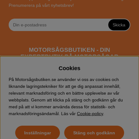
Prenumerera på vårt nyhetsbrev!
Skicka
MOTORSÅGSBUTIKEN - DIN
EXPERTBUTIK PÅ MOTORSÅGAR
ONLINE
Cookies
Motorsågsbutiken är en specialiserad butik som har
På Motorsågsbutiken.se använder vi oss av cookies och
fokus mot entusiaster och professionella användare av
liknande lagringstekniker för att ge dig anpassat innehåll,
motorsågar. Vi erbjuder ett brett sortiment av
relevant marknadsföring och en bättre upplevelse av vår
Husqvarna motorsågar
samt alla tänkbara
tillbehör
som
webbplats. Genom att klicka på stäng och godkänn går du
du kan behöva vid trädfällning, gallring och allmän
med på att vi kommer använda dessa för statistik- och
skogsskötsel. Välkommen att handla din Husqvarna
marknadsföringsändamål. Läs vår
Cookie-policy
.
motorsåg och tillbehör online hos oss!
Inställningar
Stäng och godkänn