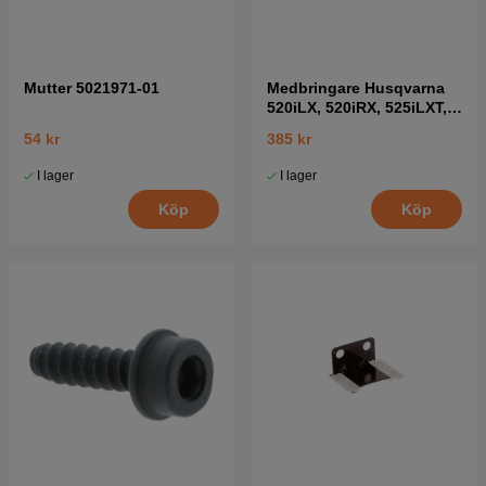
Mutter 5021971-01
Medbringare Husqvarna
520iLX, 520iRX, 525iLXT,
536LiLX
54 kr
385 kr
I lager
I lager
Köp
Köp