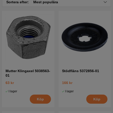
Sortera efter:
Mest populära
Mutter Klingaxel 5038563-
Stödfläns 5372856-01
01
63 kr
166 kr
I lager
I lager
Köp
Köp