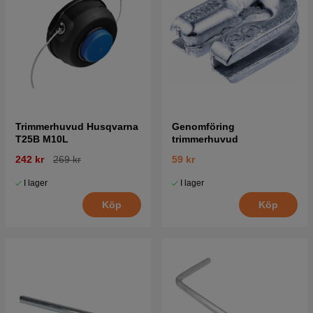
Trimmerhuvud Husqvarna
Genomföring
T25B M10L
trimmerhuvud
242 kr
269 kr
59 kr
I lager
I lager
Köp
Köp