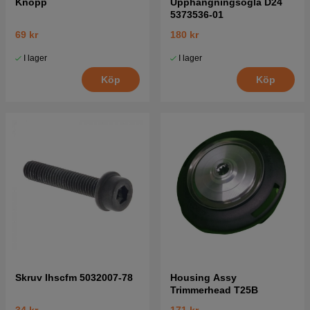
Knopp
Upphängningsögla D24
5373536-01
69 kr
180 kr
I lager
I lager
Köp
Köp
Skruv Ihscfm 5032007-78
Housing Assy
Trimmerhead T25B