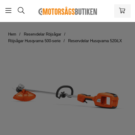
Hem
Reservdelar Röjsågar
Röjsågar Husqvarna 500-serie
Reservdelar Husqvarna 520iLX