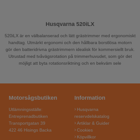
Husqvarna 520iLX
520iLX är en välbalanserad och lätt grästrimmer med ergonomiskt
handtag. Utmärkt ergonomi och den hållbara borstlösa motorn
gör den batteridrivna grästrimmern idealisk för kommersiellt bruk.
Utrustad med tvåvägsrotation på trimmerhuvudet, som gör det
möjligt att byta rotationsriktning och en bekväm sele
Motorsågsbutiken
Information
Utlämningsställe:
Husqvarna
Entreprenadbutiken
reservdelskatalog
Transportgatan 39
Artiklar & Guider
422 46 Hisings Backa
Cookies
Köpvillkor