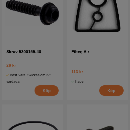
Skruv 5300159-40
Filter, Air
26 kr
113 kr
Best. vara. Skickas om 2-5
I lager
vardagar
Köp
Köp