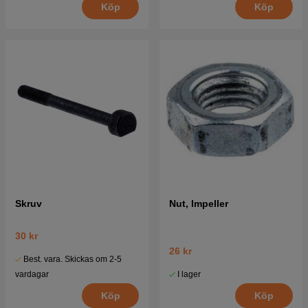
Köp
Köp
Skruv
Nut, Impeller
30 kr
26 kr
Best. vara. Skickas om 2-5
I lager
vardagar
Köp
Köp