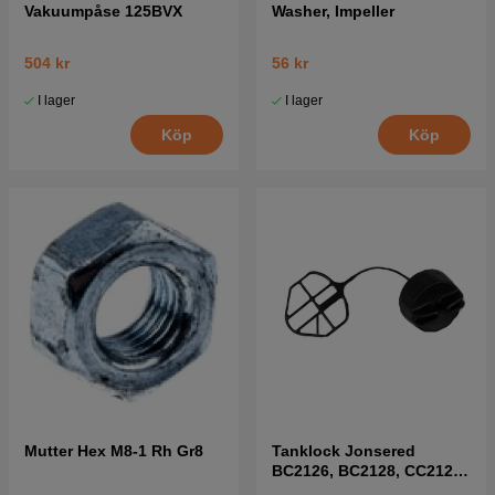
Vakuumpåse 125BVX
Washer, Impeller
504 kr
56 kr
I lager
I lager
Köp
Köp
Mutter Hex M8-1 Rh Gr8
Tanklock Jonsered
BC2126, BC2128, CC2126,
CC2127, GT2126 mfl