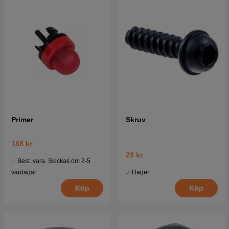
Primer
Skruv
188 kr
23 kr
Best. vara. Skickas om 2-5
I lager
vardagar
Köp
Köp