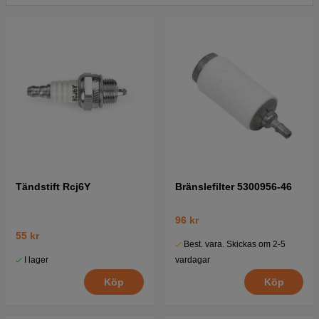
Tändstift Rcj6Y
Bränslefilter 5300956-46
96 kr
55 kr
Best. vara. Skickas om 2-5
I lager
vardagar
Köp
Köp