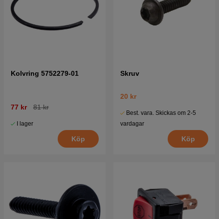
Kolvring 5752279-01
Skruv
20 kr
77 kr
81 kr
Best. vara. Skickas om 2-5
I lager
vardagar
Köp
Köp