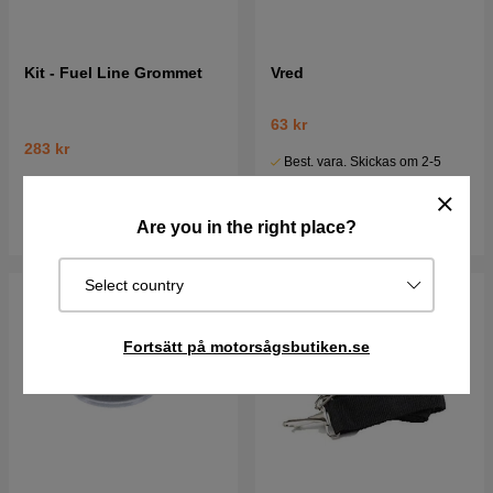
Kit - Fuel Line Grommet
Vred
63 kr
283 kr
Best. vara. Skickas om 2-5
I lager
vardagar
Köp
Köp
Are you in the right place?
Select country
Fortsätt på motorsågsbutiken.se