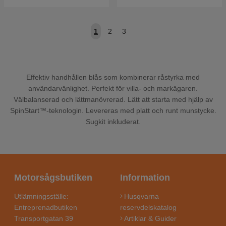
1
2
3
Effektiv handhållen blås som kombinerar råstyrka med
användarvänlighet. Perfekt för villa- och markägaren.
Välbalanserad och lättmanövrerad. Lätt att starta med hjälp av
SpinStart™-teknologin. Levereras med platt och runt munstycke.
Sugkit inkluderat.
Motorsågsbutiken
Information
Utlämningsställe:
Husqvarna
Entreprenadbutiken
reservdelskatalog
Transportgatan 39
Artiklar & Guider