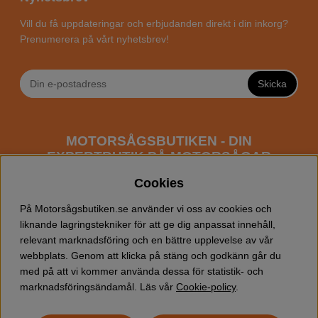
Vill du få uppdateringar och erbjudanden direkt i din inkorg?
Prenumerera på vårt nyhetsbrev!
Skicka
MOTORSÅGSBUTIKEN - DIN
EXPERTBUTIK PÅ MOTORSÅGAR
ONLINE
Cookies
Motorsågsbutiken är en specialiserad butik som har
På Motorsågsbutiken.se använder vi oss av cookies och
fokus mot entusiaster och professionella användare av
liknande lagringstekniker för att ge dig anpassat innehåll,
motorsågar. Vi erbjuder ett brett sortiment av
relevant marknadsföring och en bättre upplevelse av vår
Husqvarna motorsågar
samt alla tänkbara
tillbehör
som
webbplats. Genom att klicka på stäng och godkänn går du
du kan behöva vid trädfällning, gallring och allmän
med på att vi kommer använda dessa för statistik- och
skogsskötsel. Välkommen att handla din Husqvarna
marknadsföringsändamål. Läs vår
Cookie-policy
.
motorsåg och tillbehör online hos oss!