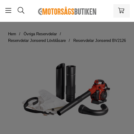
Hem
Övriga Reservdelar
Reservdelar Jonsered Lövblåsare
Reservdelar Jonsered BV2126