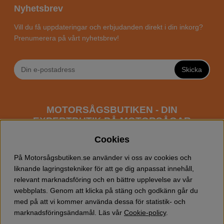
Nyhetsbrev
Vill du få uppdateringar och erbjudanden direkt i din inkorg?
Prenumerera på vårt nyhetsbrev!
Skicka
MOTORSÅGSBUTIKEN - DIN
EXPERTBUTIK PÅ MOTORSÅGAR
ONLINE
Cookies
Motorsågsbutiken är en specialiserad butik som har
På Motorsågsbutiken.se använder vi oss av cookies och
fokus mot entusiaster och professionella användare av
liknande lagringstekniker för att ge dig anpassat innehåll,
motorsågar. Vi erbjuder ett brett sortiment av
relevant marknadsföring och en bättre upplevelse av vår
Husqvarna motorsågar
samt alla tänkbara
tillbehör
som
webbplats. Genom att klicka på stäng och godkänn går du
du kan behöva vid trädfällning, gallring och allmän
med på att vi kommer använda dessa för statistik- och
skogsskötsel. Välkommen att handla din Husqvarna
marknadsföringsändamål. Läs vår
Cookie-policy
.
motorsåg och tillbehör online hos oss!