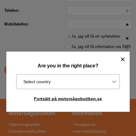
Telefon:
Mobiltelefon:
Ja, jag vill få ert nyhetsbrev
Ja, jag vill få information via SMS
Are you in the right place?
Spara
Select country
Fortsätt på motorsågsbutiken.se
Motorsågsbutiken
Information
Utlämningsställe:
Husqvarna
Entreprenadbutiken
reservdelskatalog