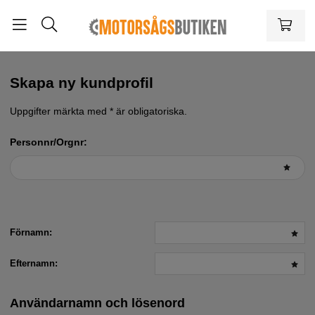
Skapa ny kundprofil
Uppgifter märkta med * är obligatoriska.
Personnr/Orgnr:
Förnamn:
Efternamn:
Användarnamn och lösenord