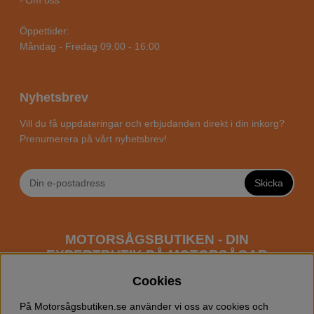
Om oss
Öppettider:
Måndag - Fredag 09.00 - 16:00
Nyhetsbrev
Vill du få uppdateringar och erbjudanden direkt i din inkorg?
Prenumerera på vårt nyhetsbrev!
Skicka
MOTORSÅGSBUTIKEN - DIN
EXPERTBUTIK PÅ MOTORSÅGAR
ONLINE
Cookies
Motorsågsbutiken är en specialiserad butik som har
På Motorsågsbutiken.se använder vi oss av cookies och
fokus mot entusiaster och professionella användare av