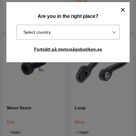
155 kr
Best. vara. Skickas om 2-5
I lager
vardagar
Are you in the right place?
Köp
Köp
Select country
Fortsätt på motorsågsbutiken.se
Skruv Itxsct
Loop
9 kr
90 kr
I lager
I lager