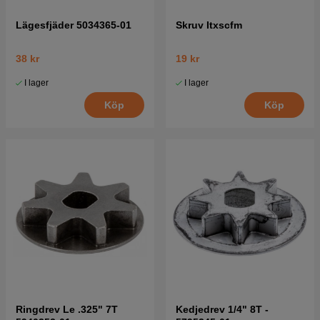
Lägesfjäder 5034365-01
Skruv Itxscfm
38 kr
19 kr
I lager
I lager
Köp
Köp
Ringdrev Le .325" 7T
Kedjedrev 1/4" 8T -