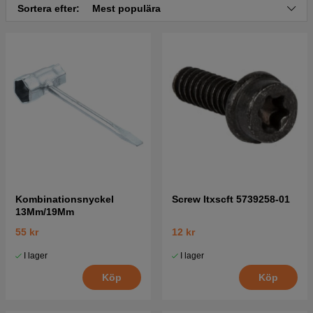
Sortera efter:
Mest populära
Kombinationsnyckel
Screw Itxscft 5739258-01
13Mm/19Mm
55 kr
12 kr
I lager
I lager
Köp
Köp