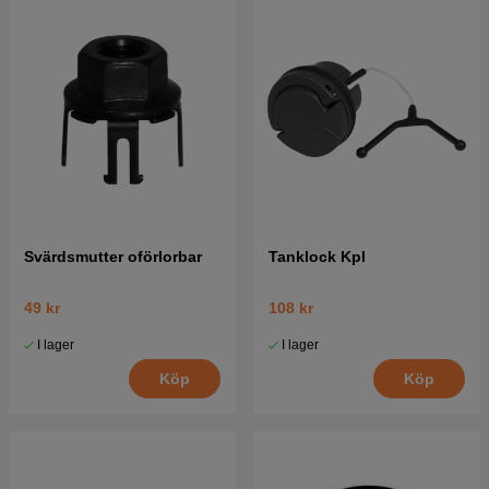
Svärdsmutter oförlorbar
Tanklock Kpl
49 kr
108 kr
I lager
I lager
Köp
Köp