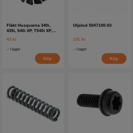
Fläkt Husqvarna 340i,
Oljelod 5047100-03
435i, 540i XP, T540i XP,
542i XP, T542i XP
43 kr
131 kr
I lager
I lager
Köp
Köp