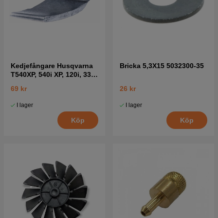
Kedjefångare Husqvarna
Bricka 5,3X15 5032300-35
T540XP, 540i XP, 120i, 330i
mfl
69 kr
26 kr
I lager
I lager
Köp
Köp