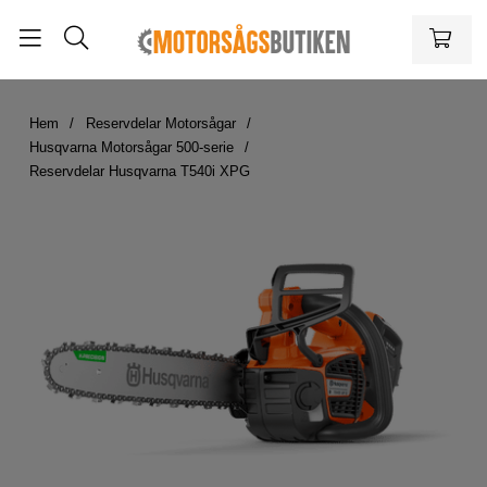
Hem
Reservdelar Motorsågar
Husqvarna Motorsågar 500-serie
Reservdelar Husqvarna T540i XPG