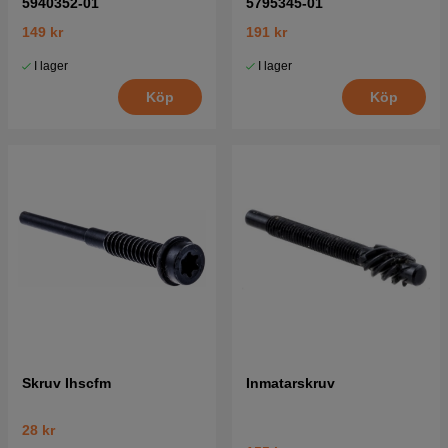
5940352-01
5795345-01
149 kr
191 kr
I lager
I lager
Köp
Köp
Skruv Ihscfm
Inmatarskruv
28 kr