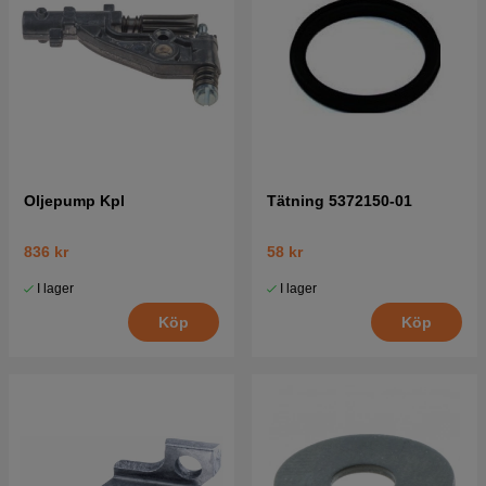
Oljepump Kpl
Tätning 5372150-01
836 kr
58 kr
I lager
I lager
Köp
Köp