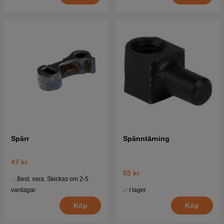
Spärr
Spänntärning
47 kr
55 kr
Best. vara. Skickas om 2-5
I lager
vardagar
Köp
Köp