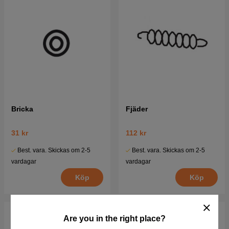
Bricka
Fjäder
31 kr
112 kr
Best. vara. Skickas om 2-5
Best. vara. Skickas om 2-5
vardagar
vardagar
Köp
Köp
Are you in the right place?