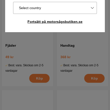
Select country
Fortsätt på motorsågsbutiken.se
Fjäder
Handtag
49 kr
368 kr
Best. vara. Skickas om 2-5
Best. vara. Skickas om 2-5
vardagar
vardagar
Köp
Köp