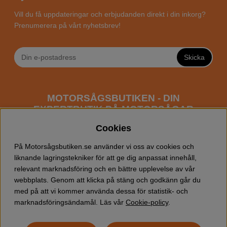
Vill du få uppdateringar och erbjudanden direkt i din inkorg?
Prenumerera på vårt nyhetsbrev!
Skicka
MOTORSÅGSBUTIKEN - DIN
EXPERTBUTIK PÅ MOTORSÅGAR
ONLINE
Cookies
Motorsågsbutiken är en specialiserad butik som har
På Motorsågsbutiken.se använder vi oss av cookies och
fokus mot entusiaster och professionella användare av
liknande lagringstekniker för att ge dig anpassat innehåll,
motorsågar. Vi erbjuder ett brett sortiment av
relevant marknadsföring och en bättre upplevelse av vår
Husqvarna motorsågar
samt alla tänkbara
tillbehör
som
webbplats. Genom att klicka på stäng och godkänn går du
du kan behöva vid trädfällning, gallring och allmän
med på att vi kommer använda dessa för statistik- och
skogsskötsel. Välkommen att handla din Husqvarna
marknadsföringsändamål. Läs vår
Cookie-policy
.
motorsåg och tillbehör online hos oss!