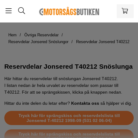
Hem
Övriga Reservdelar
Reservdelar Jonsered Snöslungor
Reservdelar Jonsered T40212
Reservdelar Jonsered T40212 Snöslunga
Här hittar du reservdelar till snöslungan Jonsered T40212.
I listan nedan är hela urvalet av reservdelar som passar till
T40212. För att se sprängskissen, klicka på knappen nedan.
Hittar du inte delen du letar efter?
Kontakta oss
så hjälper vi dig.
Tryck här för sprängskiss och reservdelslista till
Jonsered T-40212 1998-09 (531 02 06-04)
Tryck här för sprängskiss och reservdelslista till