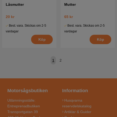
Låsmutter
Mutter
20 kr
65 kr
Best. vara. Skickas om 2-5
Best. vara. Skickas om 2-5
vardagar
vardagar
Köp
Köp
1
2
Motorsågsbutiken
Information
Utlämningsställe:
Husqvarna
Entreprenadbutiken
reservdelskatalog
Transportgatan 39
Artiklar & Guider