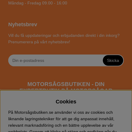
Måndag - Fredag 09.00 - 16:00
Nyhetsbrev
Vill du få uppdateringar och erbjudanden direkt i din inkorg?
Prenumerera på vårt nyhetsbrev!
Skicka
MOTORSÅGSBUTIKEN - DIN
EXPERTBUTIK PÅ MOTORSÅGAR
ONLINE
Cookies
Motorsågsbutiken är en specialiserad butik som har
På Motorsågsbutiken.se använder vi oss av cookies och
fokus mot entusiaster och professionella användare av
liknande lagringstekniker för att ge dig anpassat innehåll,
motorsågar. Vi erbjuder ett brett sortiment av
relevant marknadsföring och en bättre upplevelse av vår
Husqvarna motorsågar
samt alla tänkbara
tillbehör
som
webbplats. Genom att klicka på stäng och godkänn går du