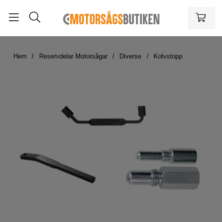
Hem
Reservdelar Motorsågar
Diverse
Kolvstopp