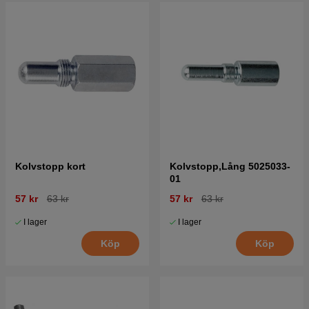
Kolvstopp kort
Kolvstopp,Lång 5025033-
01
57 kr
63 kr
57 kr
63 kr
I lager
I lager
Köp
Köp