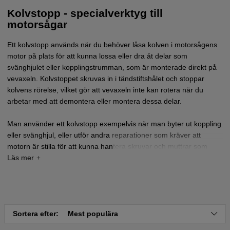
Kolvstopp - specialverktyg till
motorsågar
Ett kolvstopp används när du behöver låsa kolven i motorsågens
motor på plats för att kunna lossa eller dra åt delar som
svänghjulet eller kopplingstrumman, som är monterade direkt på
vevaxeln. Kolvstoppet skruvas in i tändstiftshålet och stoppar
kolvens rörelse, vilket gör att vevaxeln inte kan rotera när du
arbetar med att demontera eller montera dessa delar.
Man använder ett kolvstopp exempelvis när man byter ut koppling
eller svänghjul, eller utför andra reparationer som kräver att
motorn är stilla för att kunna hantera skruvar och muttrar som
sitter fast med högt vridmoment.
Sortera efter:
Mest populära