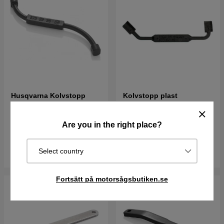
Husqvarna Kolvstopp
Kolvstopp plast
plast
24 kr
27 kr
11 kr
12 kr
Are you in the right place?
I lager
I lager
Select country
Köp
Köp
Fortsätt på motorsågsbutiken.se