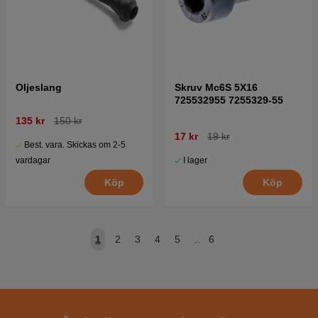
Oljeslang
Skruv Mc6S 5X16
725532955 7255329-55
135 kr
150 kr
17 kr
19 kr
Best. vara. Skickas om 2-5
I lager
vardagar
Köp
Köp
1
2
3
4
5
..
6