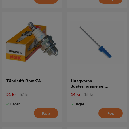
Tändstift Bpmr7A
Husqvarna
Justeringsmejsel
Förgasare 5016002-03
51 kr
57 kr
14 kr
15 kr
I lager
I lager
Köp
Köp