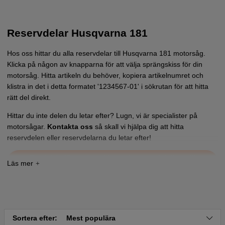
Reservdelar Husqvarna 181
Hos oss hittar du alla reservdelar till Husqvarna 181 motorsåg.
Klicka på någon av knapparna för att välja sprängskiss för din
motorsåg. Hitta artikeln du behöver, kopiera artikelnumret och
klistra in det i detta formatet '1234567-01' i sökrutan för att hitta
rätt del direkt.
Hittar du inte delen du letar efter? Lugn, vi är specialister på
motorsågar.
Kontakta oss
så skall vi hjälpa dig att hitta
reservdelen eller reservdelarna du letar efter!
Tryck här för sprängskiss och reservdelslista till
Husqvarna 181 1982-05
Tryck här för sprängskiss och reservdelslista till
Husqvarna 181 1983-06
Tryck här för sprängskiss och reservdelslista till
Sortera efter:
Mest populära