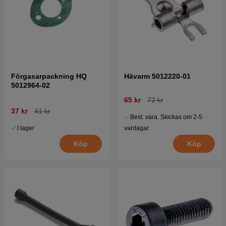
Förgasarpackning HQ
Hävarm 5012220-01
5012964-02
65 kr
72 kr
37 kr
41 kr
Best. vara. Skickas om 2-5
I lager
vardagar
Köp
Köp