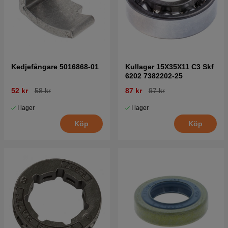
Kedjefångare 5016868-01
Kullager 15X35X11 C3 Skf
6202 7382202-25
52 kr
58 kr
87 kr
97 kr
I lager
I lager
Köp
Köp