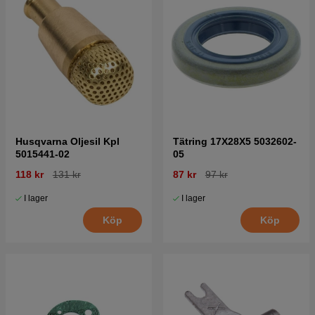
Husqvarna Oljesil Kpl
Tätring 17X28X5 5032602-
5015441-02
05
118 kr
131 kr
87 kr
97 kr
I lager
I lager
Köp
Köp