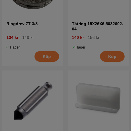
Ringdrev 7T 3/8
Tätring 15X26X6 5032602-
04
134 kr
149 kr
140 kr
156 kr
I lager
I lager
Köp
Köp