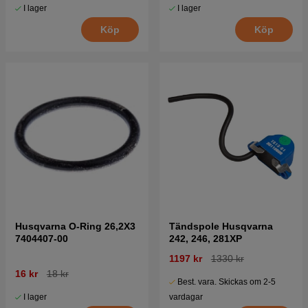
I lager
I lager
Köp
Köp
Husqvarna O-Ring 26,2X3
Tändspole Husqvarna
7404407-00
242, 246, 281XP
1197 kr
1330 kr
16 kr
18 kr
Best. vara. Skickas om 2-5
I lager
vardagar