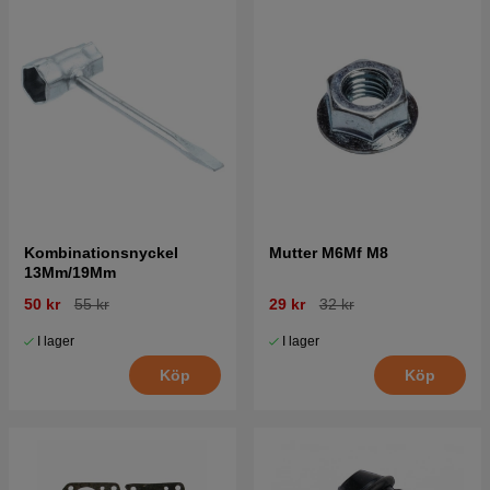
Kombinationsnyckel
Mutter M6Mf M8
13Mm/19Mm
50 kr
55 kr
29 kr
32 kr
I lager
I lager
Köp
Köp