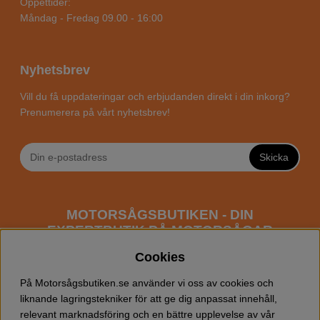
Öppettider:
Måndag - Fredag 09.00 - 16:00
Nyhetsbrev
Vill du få uppdateringar och erbjudanden direkt i din inkorg?
Prenumerera på vårt nyhetsbrev!
Skicka
MOTORSÅGSBUTIKEN - DIN
EXPERTBUTIK PÅ MOTORSÅGAR
ONLINE
Cookies
Motorsågsbutiken är en specialiserad butik som har
På Motorsågsbutiken.se använder vi oss av cookies och
fokus mot entusiaster och professionella användare av
liknande lagringstekniker för att ge dig anpassat innehåll,
motorsågar. Vi erbjuder ett brett sortiment av
relevant marknadsföring och en bättre upplevelse av vår
Husqvarna motorsågar
samt alla tänkbara
tillbehör
som