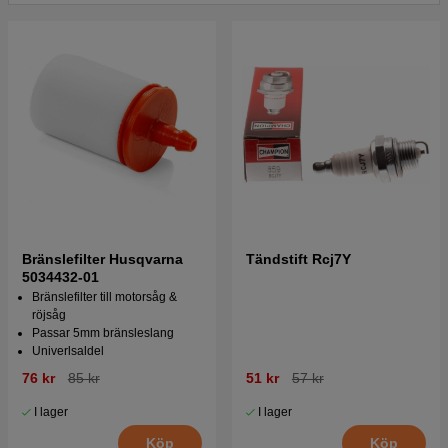
Husqvarna 181 1983-12
Tryck här för sprängskiss och reservdelslista till
Husqvarna 181 1985-06
Bränslefilter Husqvarna
Tändstift Rcj7Y
5034432-01
Bränslefilter till motorsåg &
röjsåg
Passar 5mm bränsleslang
Univerlsaldel
76 kr
85 kr
51 kr
57 kr
I lager
I lager
Köp
Köp