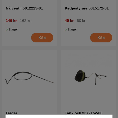
Nålventil 5012223-01
Kedjestyrare 5015172-01
146 kr
162 kr
45 kr
50 kr
I lager
I lager
Köp
Köp
Fjäder
Tanklock 5372152-06