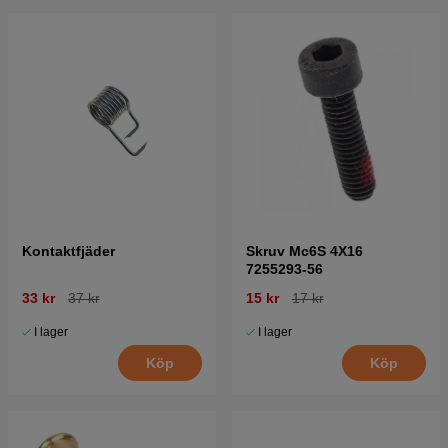
Kontaktfjäder
Skruv Mc6S 4X16
7255293-56
33 kr
37 kr
15 kr
17 kr
I lager
I lager
Köp
Köp