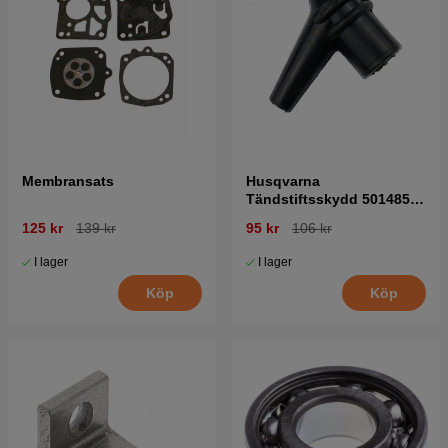
Membransats
Husqvarna
Tändstiftsskydd 5014854-
02
125 kr
139 kr
95 kr
106 kr
I lager
I lager
Köp
Köp