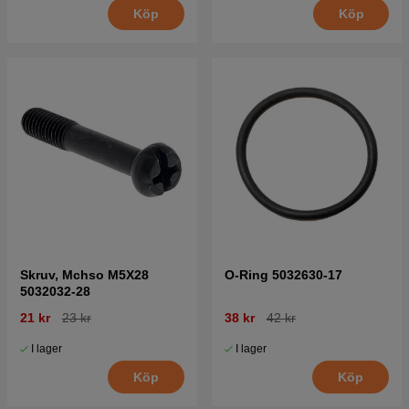
Köp
Köp
Skruv, Mchso M5X28
O-Ring 5032630-17
5032032-28
21 kr
23 kr
38 kr
42 kr
I lager
I lager
Köp
Köp