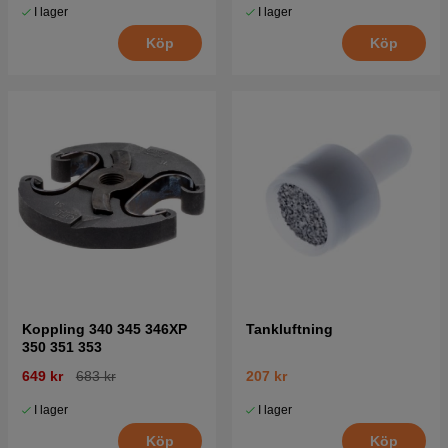
I lager
I lager
Köp
Köp
Koppling 340 345 346XP
Tankluftning
350 351 353
649 kr
683 kr
207 kr
I lager
I lager
Köp
Köp