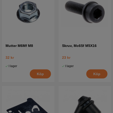
Mutter M6Mf M8
Skruv, Mc6Sf M5X16
32 kr
23 kr
I lager
I lager
Köp
Köp