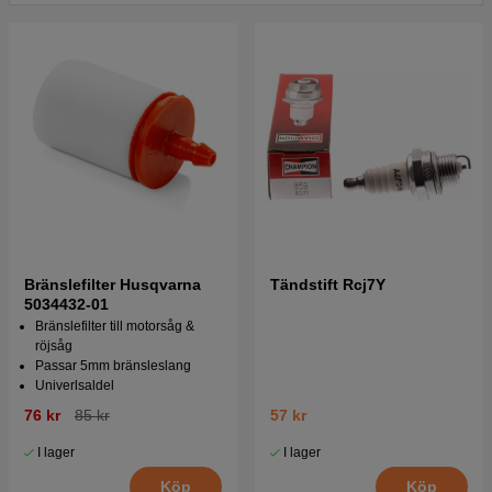
Bränslefilter Husqvarna
Tändstift Rcj7Y
5034432-01
Bränslefilter till motorsåg &
röjsåg
Passar 5mm bränsleslang
Univerlsaldel
76 kr
85 kr
57 kr
I lager
I lager
Köp
Köp