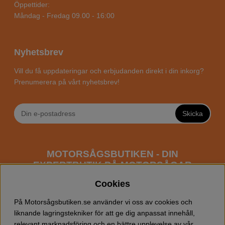
Öppettider:
Måndag - Fredag 09.00 - 16:00
Nyhetsbrev
Vill du få uppdateringar och erbjudanden direkt i din inkorg?
Prenumerera på vårt nyhetsbrev!
Skicka
MOTORSÅGSBUTIKEN - DIN
EXPERTBUTIK PÅ MOTORSÅGAR
ONLINE
Cookies
Motorsågsbutiken är en specialiserad butik som har
På Motorsågsbutiken.se använder vi oss av cookies och
fokus mot entusiaster och professionella användare av
liknande lagringstekniker för att ge dig anpassat innehåll,
motorsågar. Vi erbjuder ett brett sortiment av
relevant marknadsföring och en bättre upplevelse av vår