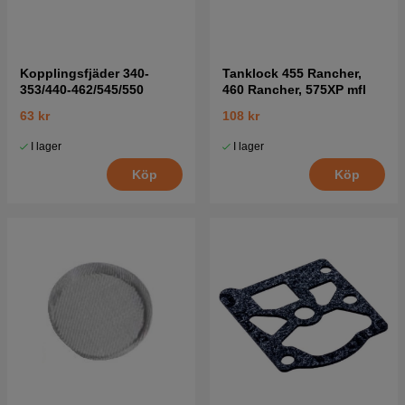
Kopplingsfjäder 340-
Tanklock 455 Rancher,
353/440-462/545/550
460 Rancher, 575XP mfl
63 kr
108 kr
I lager
I lager
Köp
Köp