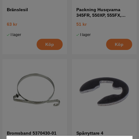
Bränslesil
Packning Husqvarna
345FR, 550XP, 555FX,
345RX mfl
63 kr
51 kr
I lager
I lager
Köp
Köp
Bromsband 5370430-01
Spårryttare 4