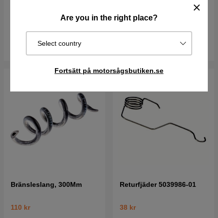
161 kr
9 kr
Are you in the right place?
I lager
I lager
Select country
Köp
Köp
Fortsätt på motorsågsbutiken.se
Bränsleslang, 300Mm
Returfjäder 5039986-01
110 kr
38 kr