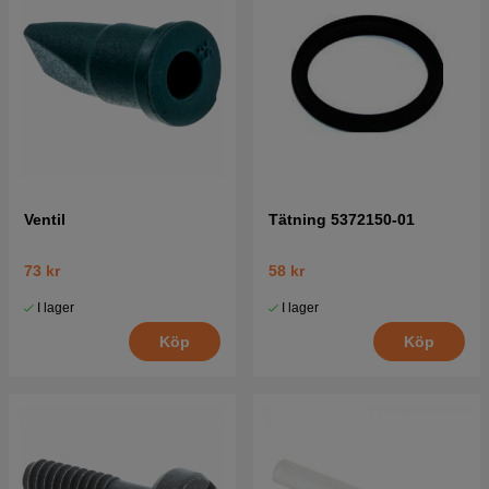
Ventil
Tätning 5372150-01
73 kr
58 kr
I lager
I lager
Köp
Köp