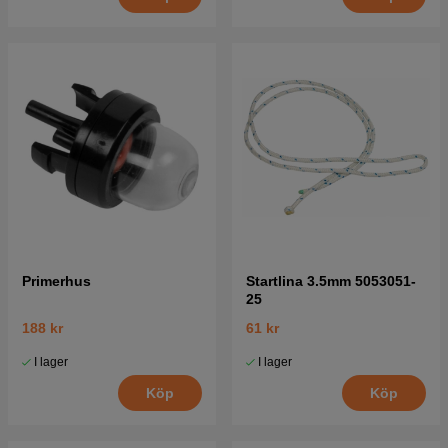
Primerhus
Startlina 3.5mm 5053051-
25
188 kr
61 kr
I lager
I lager
Köp
Köp