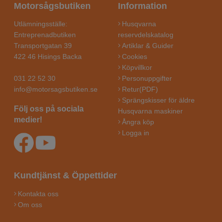
Motorsågsbutiken
Information
Utlämningsställe:
Husqvarna
Entreprenadbutiken
reservdelskatalog
Transportgatan 39
Artiklar & Guider
422 46 Hisings Backa
Cookies
Köpvillkor
031 22 52 30
Personuppgifter
info@motorsagsbutiken.se
Retur(PDF)
Sprängskisser för äldre
Följ oss på sociala
Husqvarna maskiner
medier!
Ångra köp
Logga in
Kundtjänst & Öppettider
Kontakta oss
Om oss