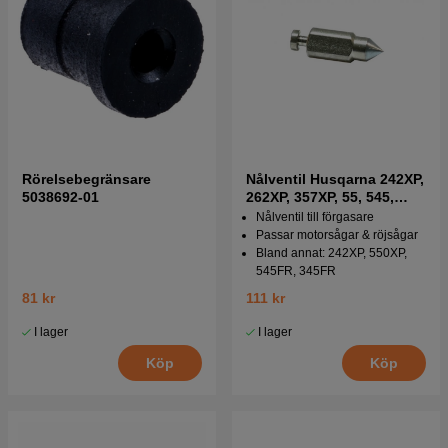
Rörelsebegränsare
Nålventil Husqarna 242XP,
5038692-01
262XP, 357XP, 55, 545,
550XP
Nålventil till förgasare
Passar motorsågar & röjsågar
Bland annat: 242XP, 550XP,
545FR, 345FR
81 kr
111 kr
I lager
I lager
Köp
Köp