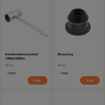
Kombinationsnyckel
Bussning
13Mm/19Mm
55 kr
66 kr
I lager
I lager
Köp
Köp