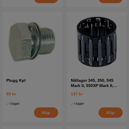
Plugg Kpl
Nållager 345, 350, 545
Mark II, 550XP Mark II,
560XP Mark II
93 kr
137 kr
I lager
I lager
Köp
Köp