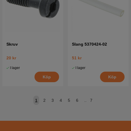
Skruv
Slang 5370424-02
20 kr
51 kr
I lager
I lager
Köp
Köp
1
2
3
4
5
6
..
7