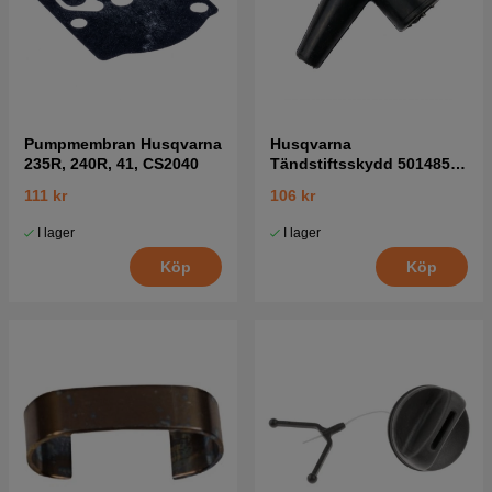
Pumpmembran Husqvarna
Husqvarna
235R, 240R, 41, CS2040
Tändstiftsskydd 5014854-
02
111 kr
106 kr
I lager
I lager
Köp
Köp