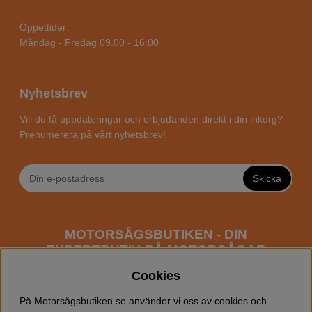
Öppettider:
Måndag - Fredag 09.00 - 16:00
Nyhetsbrev
Vill du få uppdateringar och erbjudanden direkt i din inkorg?
Prenumerera på vårt nyhetsbrev!
Skicka
MOTORSÅGSBUTIKEN - DIN
EXPERTBUTIK PÅ MOTORSÅGAR
ONLINE
Cookies
Motorsågsbutiken är en specialiserad butik som har
På Motorsågsbutiken.se använder vi oss av cookies och
fokus mot entusiaster och professionella användare av