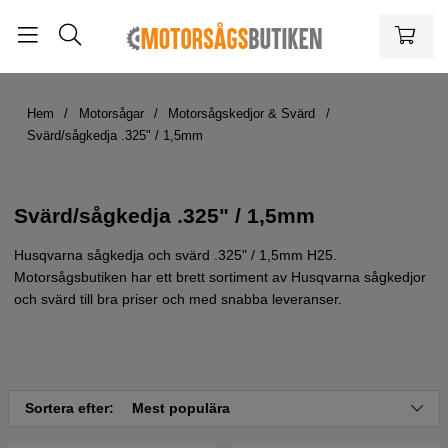
Hem
Motorsågar
Motorsågskedjor & Svärd
Svärd/sågkedja .325" / 1,5mm
Svärd/sågkedja .325" / 1,5mm
Husqvarna sågkedja och svärd .325" / 1,5mm H25.
Motorsågsbutiken har ett brett sortiment av Husqvarna sågkedjor
och svärd till bra priser och med snabba leveranser.
Sortera efter:
Mest populära