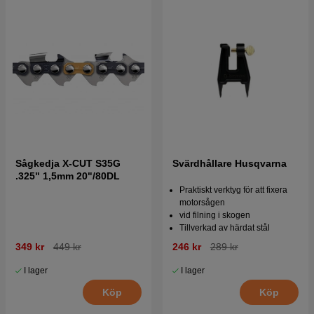
Sågkedja X-CUT S35G
Svärdhållare Husqvarna
.325" 1,5mm 20"/80DL
Praktiskt verktyg för att fixera
motorsågen
vid filning i skogen
Tillverkad av härdat stål
349 kr
449 kr
246 kr
289 kr
I lager
I lager
Köp
Köp