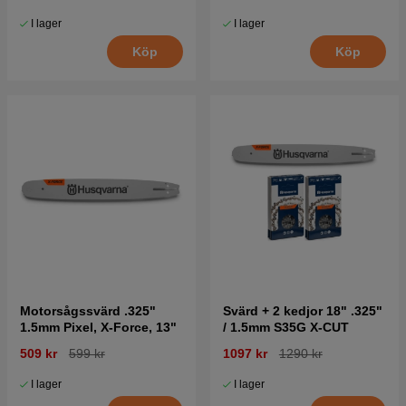
I lager
I lager
Köp
Köp
Motorsågssvärd .325"
Svärd + 2 kedjor 18" .325"
1.5mm Pixel, X-Force, 13"
/ 1.5mm S35G X-CUT
509 kr
599 kr
1097 kr
1290 kr
I lager
I lager