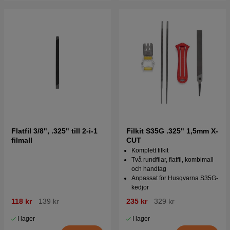
Flatfil 3/8", .325" till 2-i-1
Filkit S35G .325" 1,5mm X-
filmall
CUT
Komplett filkit
Två rundfilar, flatfil, kombimall
och handtag
Anpassat för Husqvarna S35G-
kedjor
118 kr
139 kr
235 kr
329 kr
I lager
I lager