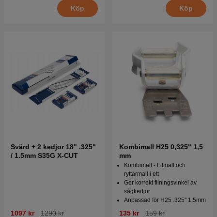
Köp
Köp
Svärd + 2 kedjor 18" .325"
Kombimall H25 0,325" 1,5
/ 1.5mm S35G X-CUT
mm
Kombimall - Filmall och
ryttarmall i ett
Ger korrekt filningsvinkel av
sågkedjor
Anpassad för H25 .325'' 1.5mm
1097 kr
1290 kr
135 kr
159 kr