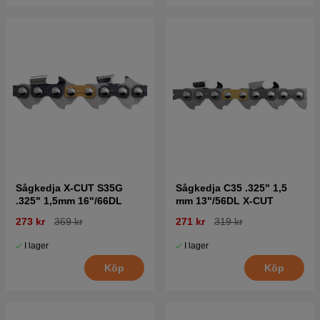
Sågkedja X-CUT S35G
Sågkedja C35 .325" 1,5
.325" 1,5mm 16"/66DL
mm 13"/56DL X-CUT
273 kr
369 kr
271 kr
319 kr
I lager
I lager
Köp
Köp