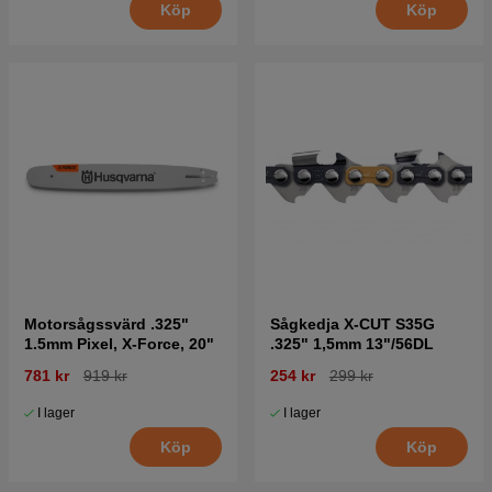
Köp
Köp
Motorsågssvärd .325"
Sågkedja X-CUT S35G
1.5mm Pixel, X-Force, 20"
.325" 1,5mm 13"/56DL
781 kr
919 kr
254 kr
299 kr
I lager
I lager
Köp
Köp