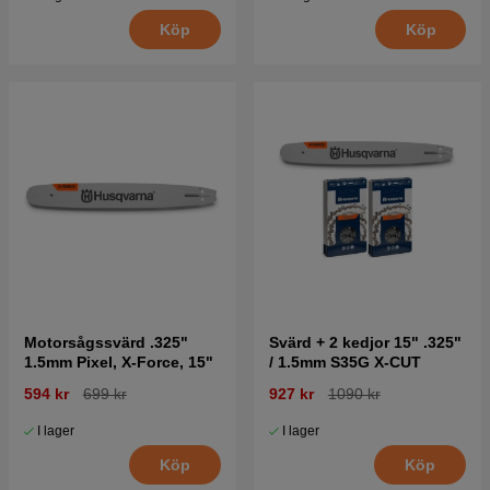
Köp
Köp
Motorsågssvärd .325"
Svärd + 2 kedjor 15" .325"
1.5mm Pixel, X-Force, 15"
/ 1.5mm S35G X-CUT
594 kr
699 kr
927 kr
1090 kr
I lager
I lager
Köp
Köp