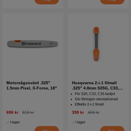
Motorsågssvärd .325"
Husqvarna 2-i-1 filmall
1.5mm Pixel, X-Force, 18"
.325" 4.8mm S35G, C33,
C35
För S35, C33, C35 kedjor
Gör filningen okomplicerad
Effektiv 2-i-1 fimall
696 kr
819 kr
399 kr
469 kr
I lager
I lager