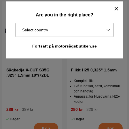
Are you in the right place?
Select country
Fortsätt på motorsågsbutiken.se
Sågkedja X-CUT S35G
Filkit H25 0,325" 1,5mm
.325" 1,5mm 18"/72DL
Komplett filkit
Två rundfilar, flatfil, kombimall
och handtag
Anpassat för Husqvarna H25-
kedjor
288 kr
399 kr
280 kr
329 kr
I lager
I lager
Köp
Köp