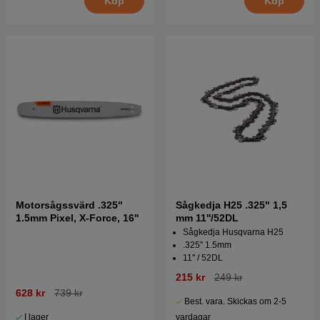
Köp
Köp
Motorsågssvärd .325"
Sågkedja H25 .325" 1,5
1.5mm Pixel, X-Force, 16"
mm 11''/52DL
Sågkedja Husqvarna H25
.325'' 1.5mm
11'' / 52DL
215 kr
249 kr
628 kr
739 kr
Best. vara. Skickas om 2-5
I lager
vardagar