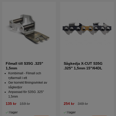
Filmall till S35G .325"
Sågkedja X-CUT S35G
1,5mm
.325" 1,5mm 15"/64DL
Kombimall - Filmall och
ryttarmall i ett
Ger korrekt filningsvinkel av
sågkedjor
Anpassad för S35G .325"
1,5mm
135 kr
159 kr
254 kr
349 kr
I lager
I lager