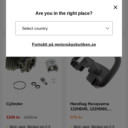
189 kr
Best. vara. Skickas om 2-5
Are you in the right place?
I lager
vardagar
Köp
Köp
Select country
Fortsätt på motorsågsbutiken.se
Cylinder
Handtag Husqvarna
122HD45, 122HD60,
322HD60
1169 kr
1230 kr
570 kr
Best. vara. Skickas om 2-5
Best. vara. Skickas om 2-5