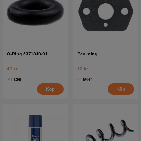
O-Ring 5371849-01
Packning
42 kr
12 kr
I lager
I lager
Köp
Köp