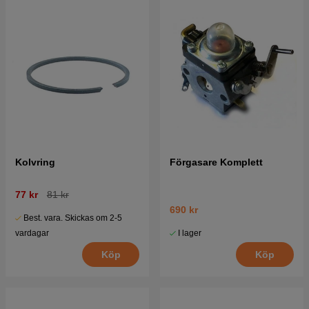
Kolvring
Förgasare Komplett
77 kr
81 kr
690 kr
Best. vara. Skickas om 2-5
I lager
vardagar
Köp
Köp