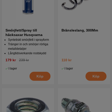
Smörjfett/Spray till
Bränsleslang, 300Mm
häcksaxar Husqvarna
Syntetiskt smörjfett i sprayform
Tränger in och smörjer rörliga
metalldetaljer
Långtidsverkande rostskydd
179 kr
239 kr
110 kr
I lager
I lager
Köp
Köp