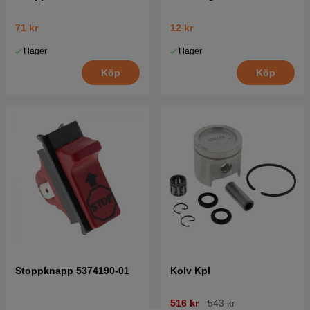
71 kr
12 kr
I lager
I lager
Köp
Köp
Stoppknapp 5374190-01
Kolv Kpl
516 kr
543 kr