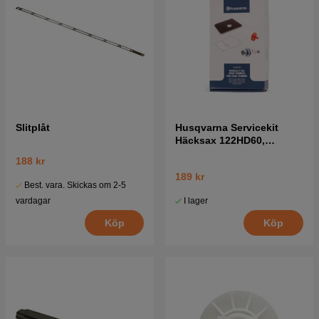
Slitplåt
Husqvarna Servicekit
Häcksax 122HD60,
122HD45, 322HD60
188 kr
189 kr
Best. vara. Skickas om 2-5
I lager
vardagar
Köp
Köp