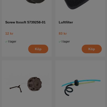
Screw Itxscft 5739258-01
Luftfilter
12 kr
83 kr
I lager
I lager
Köp
Köp