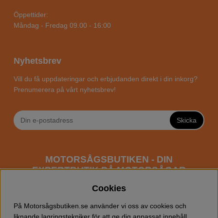
Öppettider:
Måndag - Fredag 09.00 - 16:00
Nyhetsbrev
Vill du få uppdateringar och erbjudanden direkt i din inkorg?
Prenumerera på vårt nyhetsbrev!
Skicka
MOTORSÅGSBUTIKEN - DIN
EXPERTBUTIK PÅ MOTORSÅGAR
ONLINE
Cookies
Motorsågsbutiken är en specialiserad butik som har
På Motorsågsbutiken.se använder vi oss av cookies och
fokus mot entusiaster och professionella användare av
liknande lagringstekniker för att ge dig anpassat innehåll,