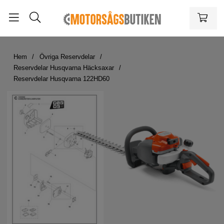
Hem
Övriga Reservdelar
Reservdelar Husqvarna Häcksaxar
Reservdelar Husqvarna 122HD60