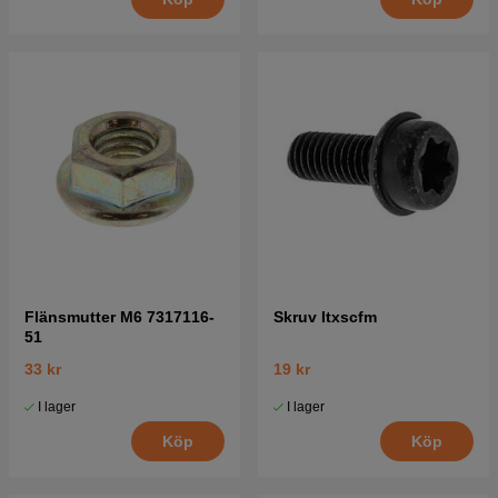
Flänsmutter M6 7317116-
Skruv Itxscfm
51
33 kr
19 kr
I lager
I lager
Köp
Köp