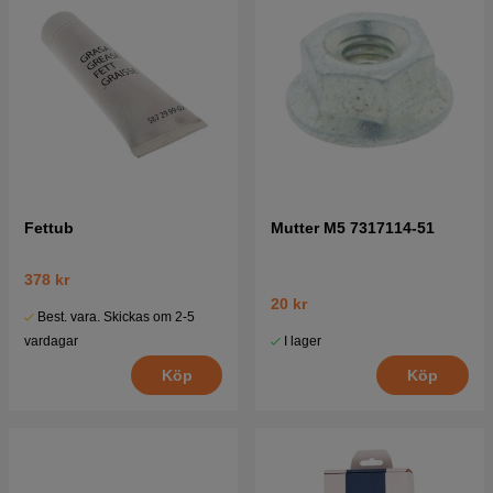
Fettub
Mutter M5 7317114-51
378 kr
20 kr
Best. vara. Skickas om 2-5
I lager
vardagar
Köp
Köp