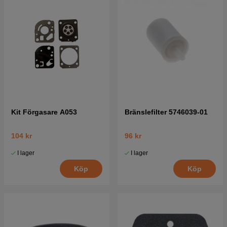
Kit Förgasare A053
Bränslefilter 5746039-01
104 kr
96 kr
I lager
I lager
Köp
Köp