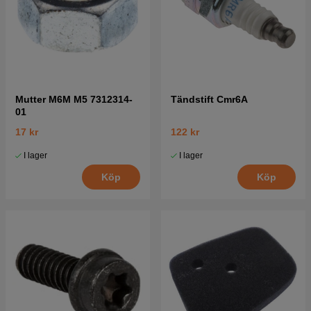
Mutter M6M M5 7312314-
Tändstift Cmr6A
01
17 kr
122 kr
I lager
I lager
Köp
Köp