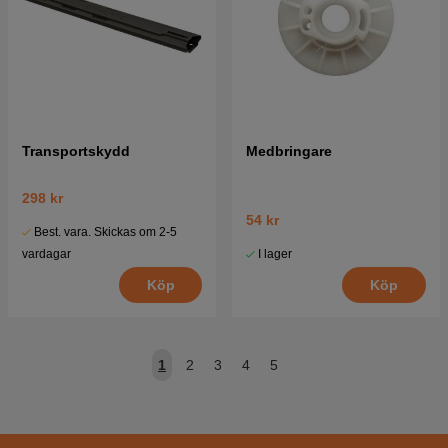
Transportskydd
Medbringare
298 kr
54 kr
Best. vara. Skickas om 2-5
I lager
vardagar
Köp
Köp
1
2
3
4
5