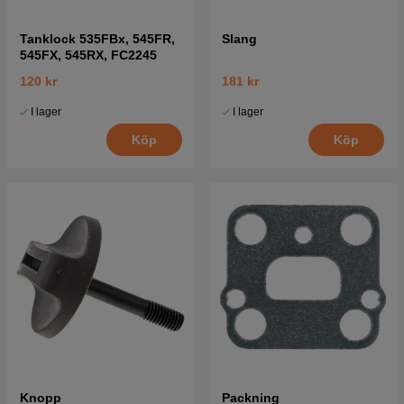
Tanklock 535FBx, 545FR,
Slang
545FX, 545RX, FC2245
120 kr
181 kr
I lager
I lager
Köp
Köp
Knopp
Packning