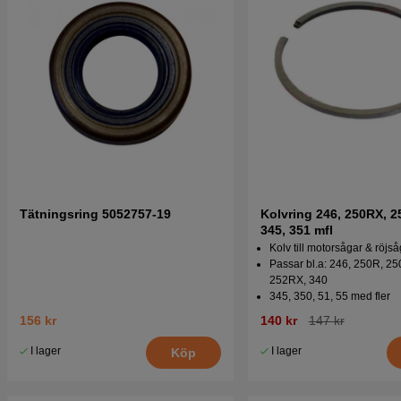
Tätningsring 5052757-19
Kolvring 246, 250RX, 2
345, 351 mfl
Kolv till motorsågar & röjs
Passar bl.a: 246, 250R, 2
252RX, 340
345, 350, 51, 55 med fler
156 kr
140 kr
147 kr
I lager
I lager
Köp