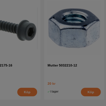
2175-16
Mutter 5032210-12
20 kr
I lager
Köp
Köp