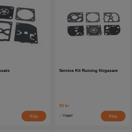
ssats
Service Kit Ruixing förgasare
55 kr
I lager
Köp
Köp