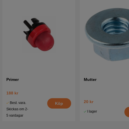
Primer
Mutter
188 kr
20 kr
Best. vara.
Köp
Skickas om 2-
I lager
5 vardagar