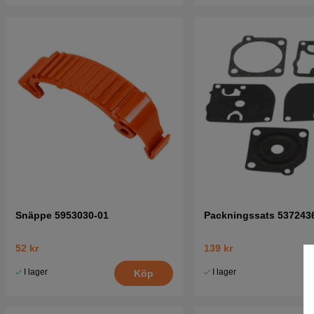
Snäppe 5953030-01
Packningssats 537243
52 kr
139 kr
I lager
I lager
Köp