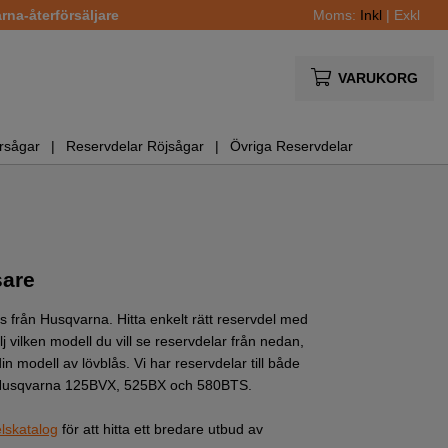
na-återförsäljare
Moms:
Inkl
|
Exkl
VARUKORG
rsågar
Reservdelar Röjsågar
Övriga Reservdelar
sare
lås från Husqvarna. Hitta enkelt rätt reservdel med
j vilken modell du vill se reservdelar från nedan,
din modell av lövblås. Vi har reservdelar till både
usqvarna 125BVX
,
525BX
och
580BTS
.
lskatalog
för att hitta ett bredare utbud av