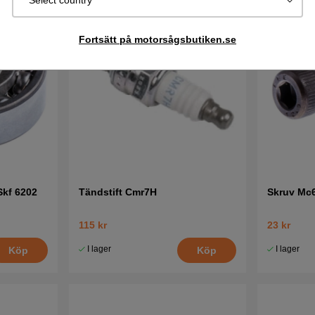
Select country
Fortsätt på motorsågsbutiken.se
Skf 6202
Tändstift Cmr7H
Skruv Mc
115 kr
23 kr
I lager
I lager
Köp
Köp