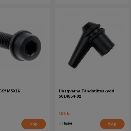
c6Sf M5X16
Husqvarna Tändstiftsskydd
5014854-02
106 kr
I lager
Köp
Köp