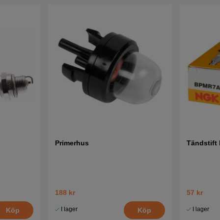
Primerhus
Tändstift
188 kr
57 kr
I lager
I lager
Köp
Köp