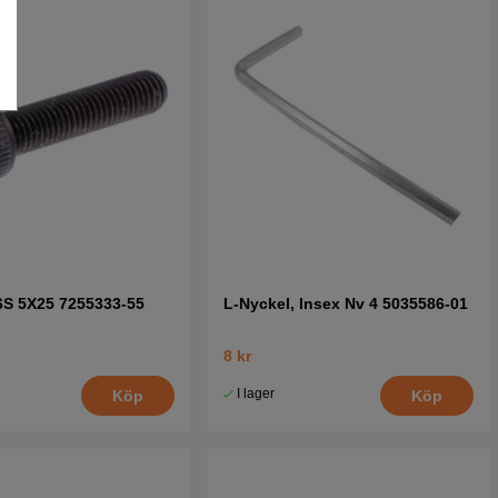
6S 5X25 7255333-55
L-Nyckel, Insex Nv 4 5035586-01
8 kr
I lager
Köp
Köp