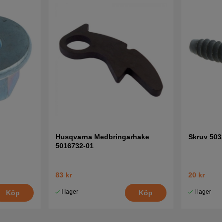
Husqvarna Medbringarhake
Skruv 503
5016732-01
83 kr
20 kr
I lager
I lager
Köp
Köp