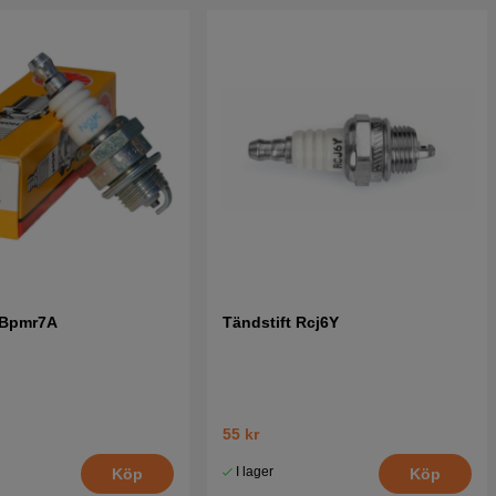
 Bpmr7A
Tändstift Rcj6Y
55 kr
I lager
Köp
Köp