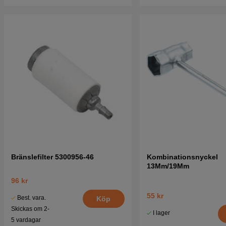
Bränslefilter 5300956-46
Kombinationsnyckel
13Mm/19Mm
96 kr
55 kr
Best. vara.
Köp
Skickas om 2-
I lager
5 vardagar