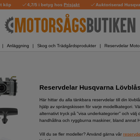
t köp
4,7/5 i betyg hos
Prisjakt
Auktoriserad Husqvar
Anläggning
Skog och Trädgårdsprodukter
Reservdelar Moto
Reservdelar Husqvarna Lövblå
Här hittar du alla tänkbara reservdelar till din lövb
hjälp av sprängskissen för varje modellkategori. Väl
alternativt tryck på "visa underkategorier" och välj 
handhållna och ryggburna maskiner, bland annat
H
Vill du se fler modeller? Använd gärna vår
reservde