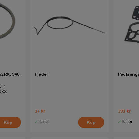
52RX, 340,
Fjäder
Packning
ågar
50RX,
37 kr
193 kr
I lager
I lager
Köp
Köp