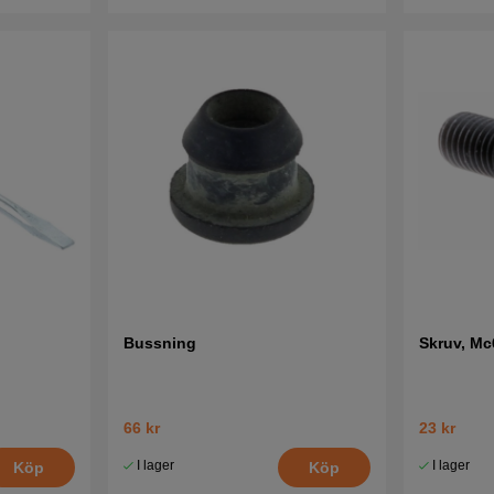
Bussning
Skruv, M
66 kr
23 kr
I lager
I lager
Köp
Köp