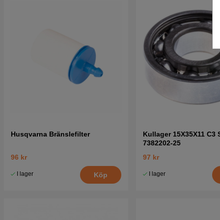
Husqvarna Bränslefilter
Kullager 15X35X11 C3 
7382202-25
96 kr
97 kr
I lager
I lager
Köp