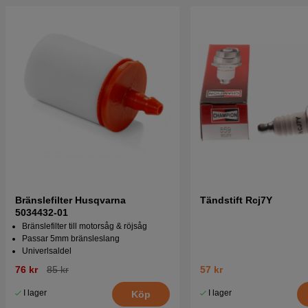
Bränslefilter Husqvarna
Tändstift Rcj7Y
5034432-01
Bränslefilter till motorsåg & röjsåg
Passar 5mm bränsleslang
Univerlsaldel
76 kr
85 kr
57 kr
I lager
I lager
Köp