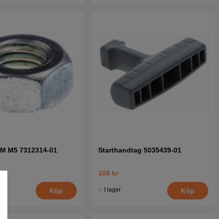
6M M5 7312314-01
Starthandtag 5035439-01
106 kr
I lager
Köp
Köp