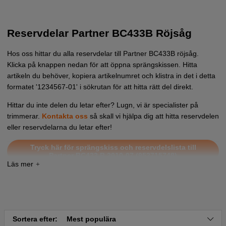
Reservdelar Partner BC433B Röjsåg
Hos oss hittar du alla reservdelar till Partner BC433B röjsåg.
Klicka på knappen nedan för att öppna sprängskissen. Hitta
artikeln du behöver, kopiera artikelnumret och klistra in det i detta
formatet '1234567-01' i sökrutan för att hitta rätt del direkt.
Hittar du inte delen du letar efter? Lugn, vi är specialister på
trimmerar.
Kontakta oss
så skall vi hjälpa dig att hitta reservdelen
eller reservdelarna du letar efter!
Tryck här för sprängskiss och reservdelslista till
Partner BC433 B 2010-07 (952715748)
Sortera efter:
Mest populära