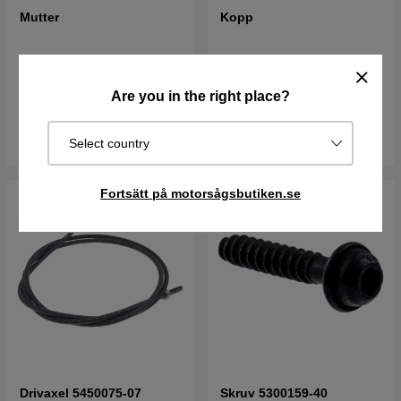
Mutter
Kopp
24 kr
27 kr
149 kr
166 kr
Best. vara. Skickas om 2-5
Best. vara. Skickas om 2-5
Are you in the right place?
vardagar
vardagar
Köp
Köp
Select country
Fortsätt på motorsågsbutiken.se
Drivaxel 5450075-07
Skruv 5300159-40