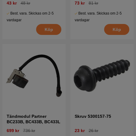
43 kr
48 kr
73 kr
81 kr
Best. vara. Skickas om 2-5
Best. vara. Skickas om 2-5
vardagar
vardagar
Köp
Köp
Tändmodul Partner
Skruv 5300157-75
BC233B, BC433B, BC433L
699 kr
736 kr
23 kr
26 kr