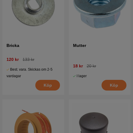
Bricka
Mutter
120 kr
133 kr
18 kr
20 kr
Best. vara. Skickas om 2-5
I lager
vardagar
Köp
Köp