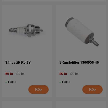
Tändstift Rcj6Y
Bränslefilter 5300956-46
50 kr
55 kr
86 kr
96 kr
I lager
I lager
Köp
Köp