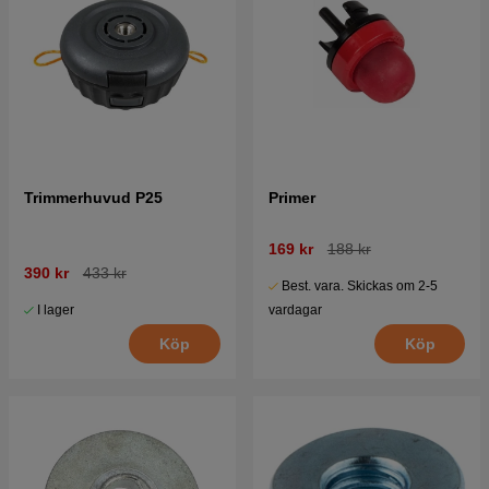
Trimmerhuvud P25
Primer
169 kr
188 kr
390 kr
433 kr
Best. vara. Skickas om 2-5
I lager
vardagar
Köp
Köp