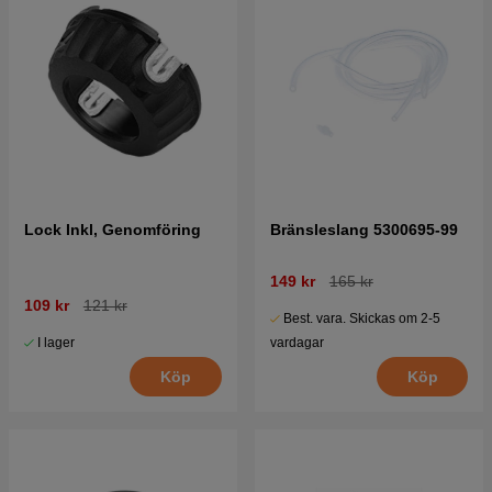
Lock Inkl, Genomföring
Bränsleslang 5300695-99
149 kr
165 kr
109 kr
121 kr
Best. vara. Skickas om 2-5
I lager
vardagar
Köp
Köp