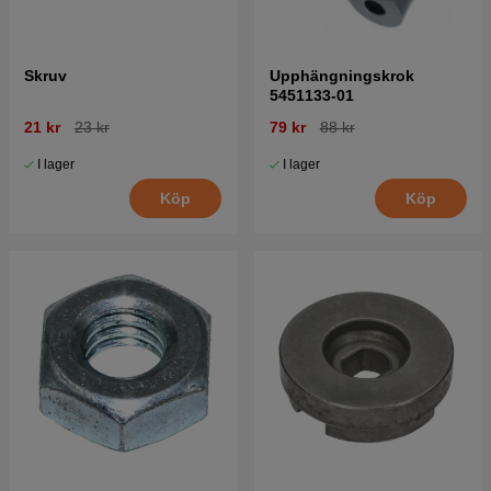
Skruv
Upphängningskrok
5451133-01
21 kr
23 kr
79 kr
88 kr
I lager
I lager
Köp
Köp