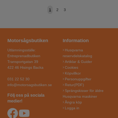
1
2
3
Motorsågsbutiken
Information
Utlämningsställe:
Husqvarna
Entreprenadbutiken
reservdelskatalog
Transportgatan 39
Artiklar & Guider
422 46 Hisings Backa
Cookies
Köpvillkor
031 22 52 30
Personuppgifter
info@motorsagsbutiken.se
Retur(PDF)
Sprängskisser för äldre
Följ oss på sociala
Husqvarna maskiner
medier!
Ångra köp
Logga in