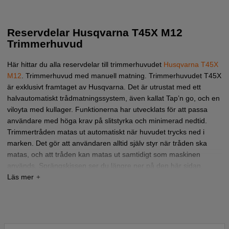
Reservdelar Husqvarna T45X M12
Trimmerhuvud
Här hittar du alla reservdelar till trimmerhuvudet
Husqvarna T45X
M12
.
Trimmerhuvud med manuell matning. Trimmerhuvudet T45X
är exklusivt framtaget av Husqvarna. Det är utrustat med ett
halvautomatiskt trådmatningssystem, även kallat Tap’n go, och en
viloyta med kullager. Funktionerna har utvecklats för att passa
användare med höga krav på slitstyrka och minimerad nedtid.
Trimmertråden matas ut automatiskt när huvudet trycks ned i
marken. Det gör att användaren alltid själv styr när tråden ska
matas, och att tråden kan matas ut samtidigt som maskinen
används. Sprängskissen ser du längre ner på den här sidan.