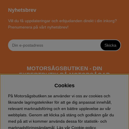
Nyhetsbrev
Vill du få uppdateringar och erbjudanden direkt i din inkorg?
Prenumerera på vårt nyhetsbrev!
Skicka
MOTORSÅGSBUTIKEN - DIN
EXPERTBUTIK PÅ MOTORSÅGAR
ONLINE
Cookies
Motorsågsbutiken är en specialiserad butik som har
På Motorsågsbutiken.se använder vi oss av cookies och
fokus mot entusiaster och professionella användare av
liknande lagringstekniker för att ge dig anpassat innehåll,
motorsågar. Vi erbjuder ett brett sortiment av
relevant marknadsföring och en bättre upplevelse av vår
Husqvarna motorsågar
samt alla tänkbara
tillbehör
som
webbplats. Genom att klicka på stäng och godkänn går du
du kan behöva vid trädfällning, gallring och allmän
med på att vi kommer använda dessa för statistik- och
skogsskötsel. Välkommen att handla din Husqvarna
marknadsföringsändamål. Läs vår
Cookie-policy
.