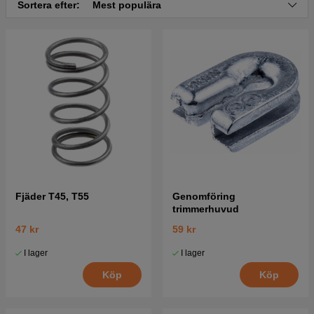
Sortera efter:
Mest populära
Fjäder T45, T55
Genomföring
trimmerhuvud
47 kr
59 kr
I lager
I lager
Köp
Köp