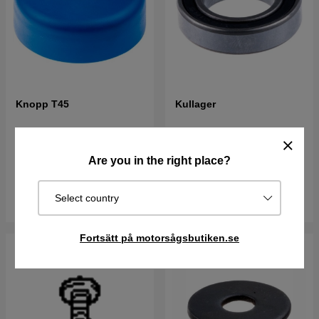
Knopp T45
Kullager
53 kr
78 kr
Are you in the right place?
Best. vara. Skickas om 2-5
Best. vara. Skickas om 2-5
vardagar
vardagar
Select country
Köp
Köp
Fortsätt på motorsågsbutiken.se