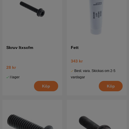
Skruv Itxscfm
Fett
343 kr
28 kr
Best. vara. Skickas om 2-5
I lager
vardagar
Köp
Köp