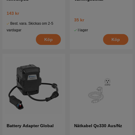
143 kr
35 kr
Best. vara. Skickas om 2-5
I lager
vardagar
Köp
Köp
Battery Adapter Global
Nätkabel Qc330 Aus/Nz