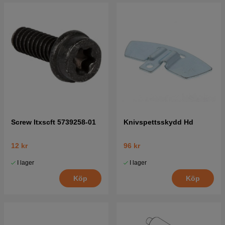
Screw Itxscft 5739258-01
Knivspettsskydd Hd
12 kr
96 kr
I lager
I lager
Köp
Köp