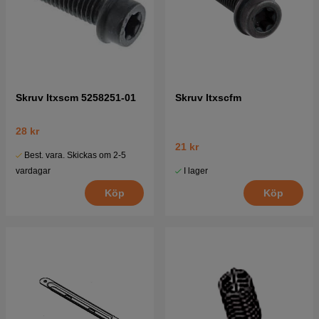
Skruv Itxscm 5258251-01
Skruv Itxscfm
28 kr
21 kr
Best. vara. Skickas om 2-5
I lager
vardagar
Köp
Köp