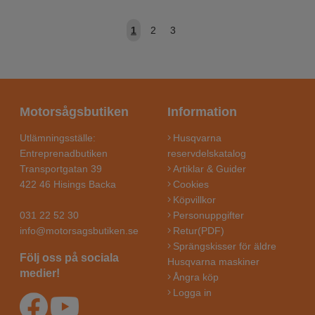
1
2
3
Motorsågsbutiken
Information
Utlämningsställe:
Husqvarna
Entreprenadbutiken
reservdelskatalog
Transportgatan 39
Artiklar & Guider
422 46 Hisings Backa
Cookies
Köpvillkor
031 22 52 30
Personuppgifter
info@motorsagsbutiken.se
Retur(PDF)
Sprängskisser för äldre
Följ oss på sociala
Husqvarna maskiner
medier!
Ångra köp
Logga in