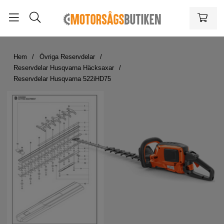
Hem
Övriga Reservdelar
Reservdelar Husqvarna Häcksaxar
Reservdelar Husqvarna 522iHD75