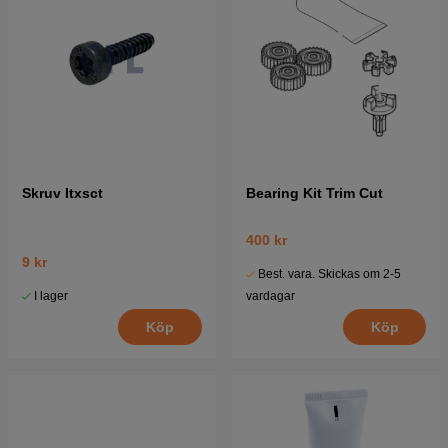
Skruv Itxsct
Bearing Kit Trim Cut
400 kr
9 kr
Best. vara. Skickas om 2-5
I lager
vardagar
Köp
Köp