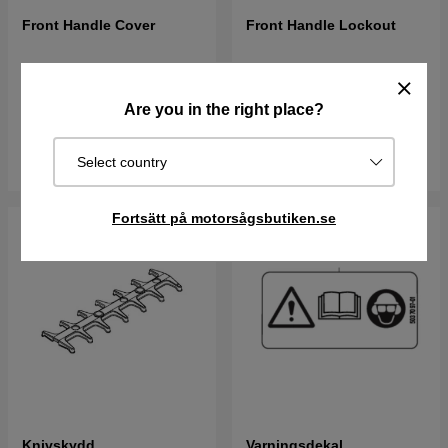
Front Handle Cover
Front Handle Lockout
223 kr
137 kr
Best. vara. Skickas om 2-5
Best. vara. Skickas om 2-5
Are you in the right place?
vardagar
vardagar
Köp
Köp
Select country
Fortsätt på motorsågsbutiken.se
Knivskydd
Varningsdekal