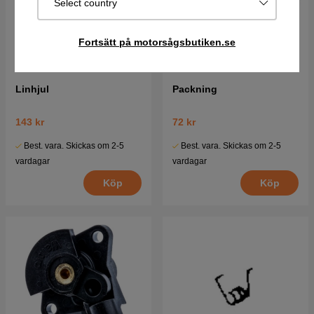
Select country
Fortsätt på motorsågsbutiken.se
Linhjul
Packning
143 kr
72 kr
Best. vara. Skickas om 2-5
Best. vara. Skickas om 2-5
vardagar
vardagar
Köp
Köp