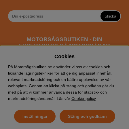
Skicka
MOTORSÅGSBUTIKEN - DIN
EXPERTBUTIK PÅ MOTORSÅGAR
ONLINE
Cookies
Motorsågsbutiken är en specialiserad butik som har
På Motorsågsbutiken.se använder vi oss av cookies och
fokus mot entusiaster och professionella användare av
liknande lagringstekniker för att ge dig anpassat innehåll,
motorsågar. Vi erbjuder ett brett sortiment av
relevant marknadsföring och en bättre upplevelse av vår
Husqvarna motorsågar
samt alla tänkbara
tillbehör
som
webbplats. Genom att klicka på stäng och godkänn går du
du kan behöva vid trädfällning, gallring och allmän
med på att vi kommer använda dessa för statistik- och
skogsskötsel. Välkommen att handla din Husqvarna
marknadsföringsändamål. Läs vår
Cookie-policy
.
motorsåg och tillbehör online hos oss!
Inställningar
Stäng och godkänn