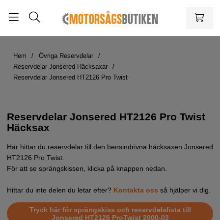
Hem
Övriga Reservdelar
Reservdelar Jonsered Häcksaxar
Reservdelar Jonsered HT2126 Pro Twist
Reservdelar Jonsered HT2126 Pro Twist
Häcksax
Här hittar du reservdelar till den bensindrivna häcksaxen Jonsered
HT2126 Pro Twist.
För att se sprängskissen, klicka på knappen nedan.
Hittar du inte delen du letar efter?
Kontakta oss
så hjälper vi dig.
Tryck här för sprängskiss och reservdelslista till
Jonsered HT2126 ProTwist 2000-03