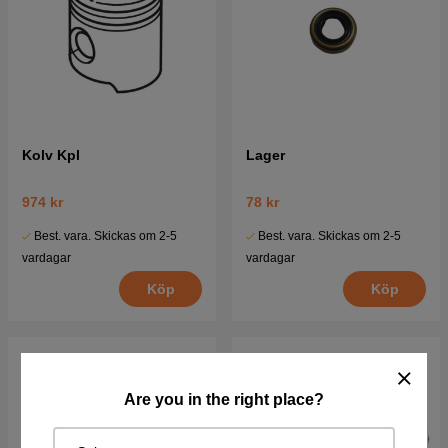
Kolv Kpl
Lager
974 kr
78 kr
Best. vara. Skickas om 2-5
Best. vara. Skickas om 2-5
vardagar
vardagar
Köp
Köp
Are you in the right place?