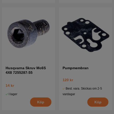
Husqvarna Skruv Mc6S
Pumpmembran
4X8 7255287-55
120 kr
14 kr
Best. vara. Skickas om 2-5
I lager
vardagar
Köp
Köp