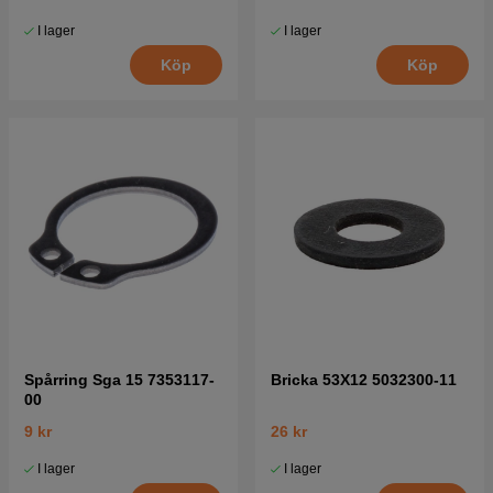
I lager
I lager
Köp
Köp
Spårring Sga 15 7353117-
Bricka 53X12 5032300-11
00
9 kr
26 kr
I lager
I lager