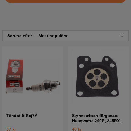
Sortera efter:
Mest populära
Tändstift Rcj7Y
Styrmembran förgasare
Husqvarna 240R, 245RX,
41
57 kr
40 kr