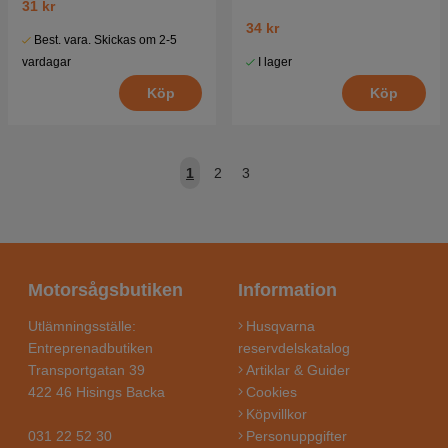
31 kr
34 kr
Best. vara. Skickas om 2-5
I lager
vardagar
Köp
Köp
1
2
3
Motorsågsbutiken
Information
Utlämningsställe:
Husqvarna
Entreprenadbutiken
reservdelskatalog
Transportgatan 39
Artiklar & Guider
422 46 Hisings Backa
Cookies
Köpvillkor
031 22 52 30
Personuppgifter