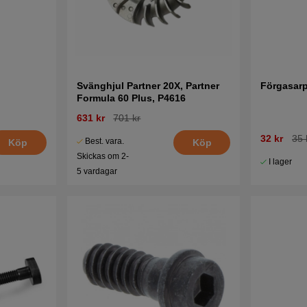
Svänghjul Partner 20X, Partner
Förgasar
Formula 60 Plus, P4616
631 kr
701 kr
32 kr
35 
Best. vara.
Köp
Köp
Skickas om 2-
I lager
5 vardagar