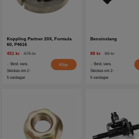
Koppling Partner 20X, Formula
Bensinslang
60, P4616
451 kr
475 kr
89 kr
99 kr
Best. vara.
Best. vara.
Köp
Skickas om 2-
Skickas om 2-
5 vardagar
5 vardagar