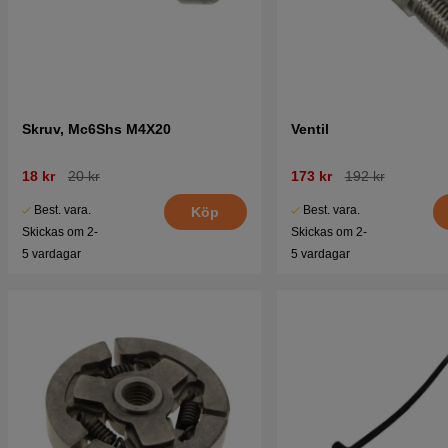
Skruv, Mc6Shs M4X20
Ventil
18 kr
20 kr
173 kr
192 kr
Best. vara.
Best. vara.
Köp
Skickas om 2-
Skickas om 2-
5 vardagar
5 vardagar