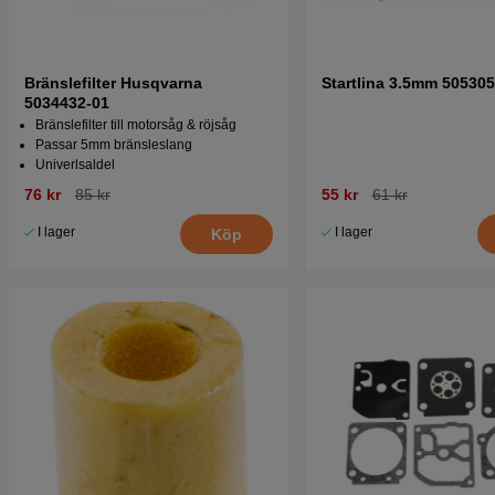
Bränslefilter Husqvarna
Startlina 3.5mm 50530
5034432-01
Bränslefilter till motorsåg & röjsåg
Passar 5mm bränsleslang
Univerlsaldel
76 kr
85 kr
55 kr
61 kr
I lager
I lager
Köp