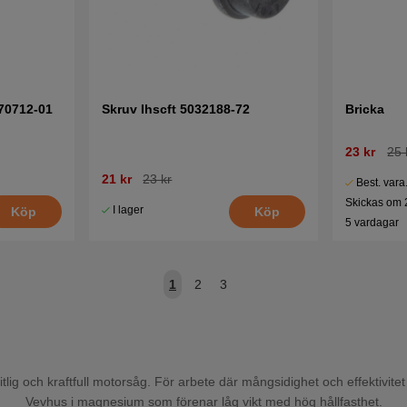
70712-01
Skruv Ihscft 5032188-72
Bricka
23 kr
25 
21 kr
23 kr
Best. vara
Skickas om 
I lager
Köp
Köp
5 vardagar
1
2
3
itlig och kraftfull motorsåg. För arbete där mångsidighet och effektivitet
Vevhus i magnesium som förenar låg vikt med hög hållfasthet.