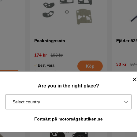
Packningssats
Fjäder 52
174 kr
193 kr
33 kr
37 
Best. vara.
Köp
Skickas om 2-
I lager
Köp
5 vardagar
Are you in the right place?
Select country
Fortsätt på motorsågsbutiken.se