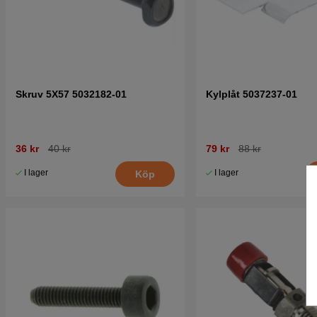
Skruv 5X57 5032182-01
Kylplåt 5037237-01
36 kr
40 kr
79 kr
88 kr
I lager
I lager
Köp