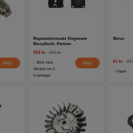
Reparationssats förgasare
Skruv
Mcculloch, Partner
533 kr
592 kr
21 kr
23 
Best. vara.
Köp
Köp
Skickas om 2-
I lager
5 vardagar