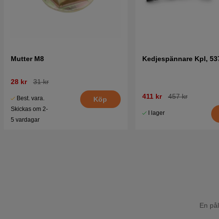
Mutter M8
Kedjespännare Kpl, 53
28 kr
31 kr
411 kr
457 kr
Best. vara.
Köp
Skickas om 2-
I lager
5 vardagar
En pål