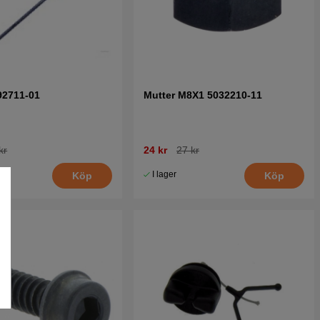
92711-01
Mutter M8X1 5032210-11
kr
24 kr
27 kr
I lager
Köp
Köp