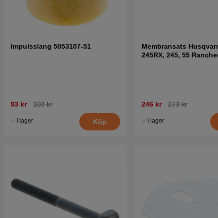
Impulsslang 5053107-51
Membransats Husqvarn
245RX, 245, 55 Ranche
93 kr
103 kr
246 kr
273 kr
I lager
I lager
Köp