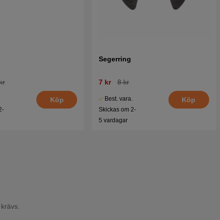
Segerring
kr
7 kr
8 kr
.
Best. vara.
Köp
Köp
2-
Skickas om 2-
5 vardagar
 krävs.