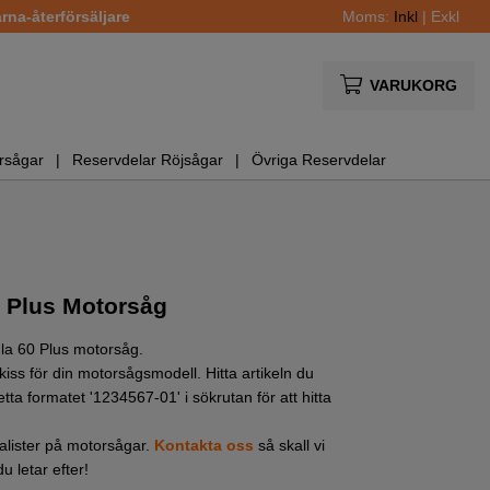
na-återförsäljare
Moms:
Inkl
|
Exkl
VARUKORG
rsågar
Reservdelar Röjsågar
Övriga Reservdelar
0 Plus Motorsåg
mula 60 Plus motorsåg.
iss för din motorsågsmodell. Hitta artikeln du
etta formatet '1234567-01' i sökrutan för att hitta
cialister på motorsågar.
Kontakta oss
så skall vi
u letar efter!