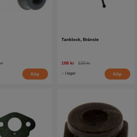
Tanklock, Bränsle
kr
108 kr
120 kr
I lager
Köp
Köp