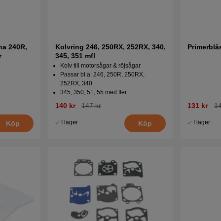
a 240R,
Kolvring 246, 250RX, 252RX, 340,
Primerblå
r
345, 351 mfl
Kolv till motorsågar & röjsågar
Passar bl.a: 246, 250R, 250RX,
252RX, 340
345, 350, 51, 55 med fler
140 kr
147 kr
131 kr
14
I lager
I lager
Köp
Köp