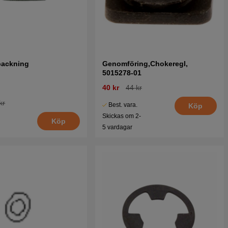
packning
Genomföring,Chokeregl,
5015278-01
40 kr
44 kr
kr
Best. vara.
Köp
Skickas om 2-
Köp
5 vardagar