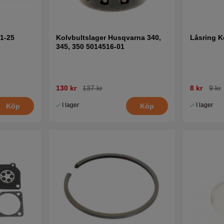
51-25
Kolvbultslager Husqvarna 340,
Låsring K
345, 350 5014516-01
130 kr
137 kr
8 kr
9 kr
I lager
I lager
Köp
Köp