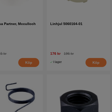
sa Partner, Mcculloch
Linhjul 5060164-01
5 kr
176 kr
196 kr
I lager
Köp
Köp