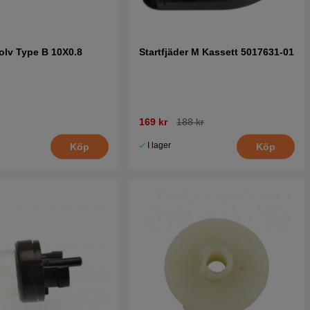
olv Type B 10X0.8
Startfjäder M Kassett 5017631-01
169 kr
188 kr
I lager
Köp
Köp