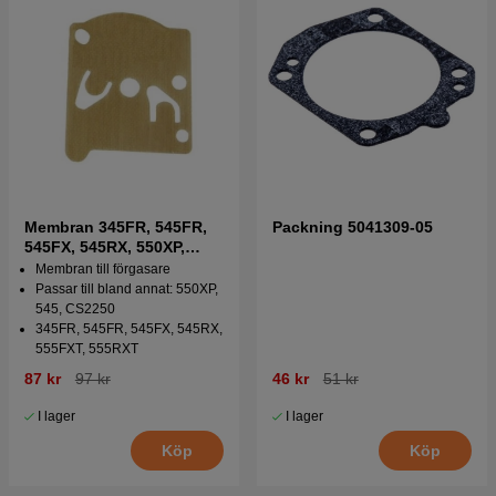
Membran 345FR, 545FR,
Packning 5041309-05
545FX, 545RX, 550XP,
CS2245
Membran till förgasare
Passar till bland annat: 550XP,
545, CS2250
345FR, 545FR, 545FX, 545RX,
555FXT, 555RXT
87 kr
97 kr
46 kr
51 kr
I lager
I lager
Köp
Köp