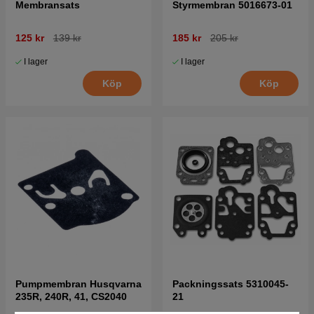
Membransats
Styrmembran 5016673-01
125 kr
139 kr
185 kr
205 kr
I lager
I lager
Köp
Köp
Pumpmembran Husqvarna
Packningssats 5310045-
235R, 240R, 41, CS2040
21