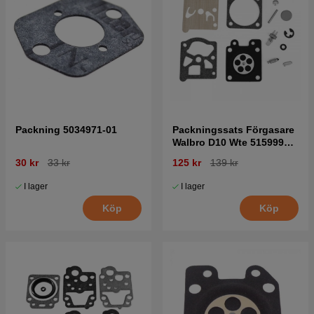
Packning 5034971-01
Packningssats Förgasare
Walbro D10 Wte 5159996-
01
30 kr
33 kr
125 kr
139 kr
I lager
I lager
Köp
Köp