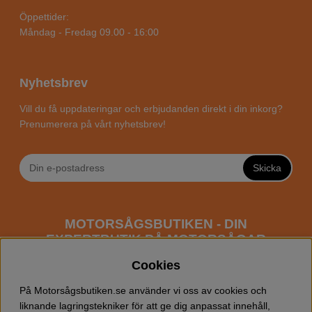
Öppettider:
Måndag - Fredag 09.00 - 16:00
Nyhetsbrev
Vill du få uppdateringar och erbjudanden direkt i din inkorg?
Prenumerera på vårt nyhetsbrev!
Skicka
MOTORSÅGSBUTIKEN - DIN
EXPERTBUTIK PÅ MOTORSÅGAR
ONLINE
Cookies
Motorsågsbutiken är en specialiserad butik som har
På Motorsågsbutiken.se använder vi oss av cookies och
fokus mot entusiaster och professionella användare av
liknande lagringstekniker för att ge dig anpassat innehåll,
motorsågar. Vi erbjuder ett brett sortiment av