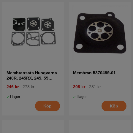
Membransats Husqvarna
Membran 5370489-01
240R, 245RX, 245, 55
Rancher
246 kr
273 kr
208 kr
231 kr
I lager
I lager
Köp
Köp