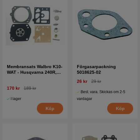
Membransats Walbro K10-
Förgasarpackning
WAT - Husqvarna 240R,
5018625-02
223R, 346XP mfl
26 kr
29 kr
170 kr
189 kr
Best. vara. Skickas om 2-5
I lager
vardagar
Köp
Köp