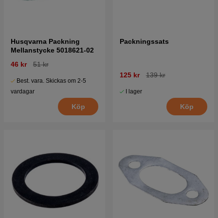
Husqvarna Packning
Packningssats
Mellanstycke 5018621-02
46 kr
51 kr
125 kr
139 kr
Best. vara. Skickas om 2-5
I lager
vardagar
Köp
Köp