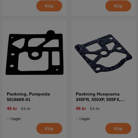
Köp
Köp
Packning, Pumpsida
Packning Husqvarna
5016669-01
345FR, 550XP, 555FX,
345RX mfl
46 kr
51 kr
46 kr
51 kr
I lager
I lager
Köp
Köp