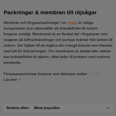
Packningar & membran till röjsågar
Membran och förgasarpackningar i en
röjsåg
är viktiga
komponenter som säkerställer att bränsleflödet till motorn
fungerar smidigt. Membranet är en flexibel del i förgasaren som
reagerar på lufttrycksändringar och pumpar bränsle från tanken till
motorn. Det hjälper till att reglera den mängd bränsle som blandas
med luft för förbränningen. Om membranet är skadat eller stelnat
kan bränsleflödet bli ojämnt, vilket leder till problem med motorns
prestanda.
Förgasarpackningar fungerar som tätningar mellan de olika
delarna av förgasaren och förhindrar läckage av bränsle eller luft.
Packningarna säkerställer att alla förbindelser är täta och att
bränsle-luftblandningen hålls i rätt proportioner för optimal
motorprestanda. Om packningarna är slitna eller skadade kan det
leda till läckor och försämrad funktion hos röjsågen.
Sortera efter:
Mest populära