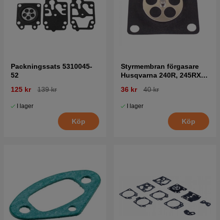
Packningssats 5310045-
Styrmembran förgasare
52
Husqvarna 240R, 245RX,
41
125 kr
139 kr
36 kr
40 kr
I lager
I lager
Köp
Köp