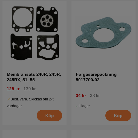
Membransats 240R, 245R,
Förgasarepackning
245RX, 51, 55
5017700-02
125 kr
139 kr
34 kr
38 kr
Best. vara. Skickas om 2-5
I lager
vardagar
Köp
Köp