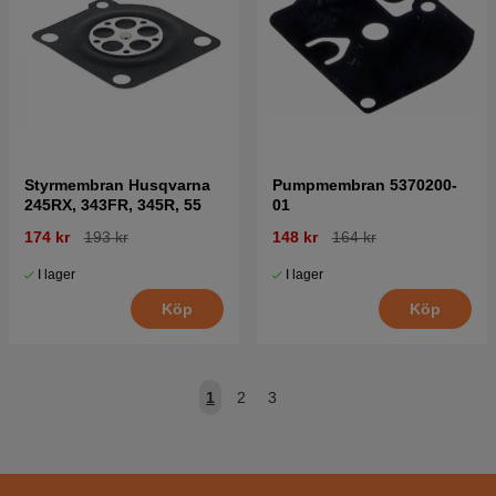
Styrmembran Husqvarna
Pumpmembran 5370200-
245RX, 343FR, 345R, 55
01
174 kr
193 kr
148 kr
164 kr
I lager
I lager
Köp
Köp
1
2
3