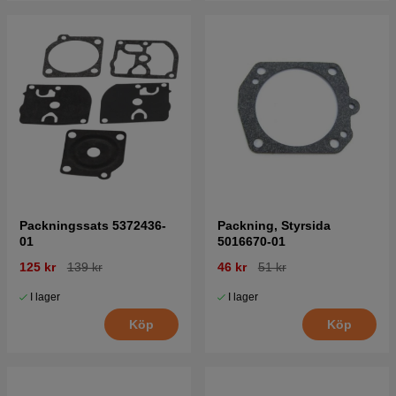
Packningssats 5372436-
Packning, Styrsida
01
5016670-01
125 kr
139 kr
46 kr
51 kr
I lager
I lager
Köp
Köp