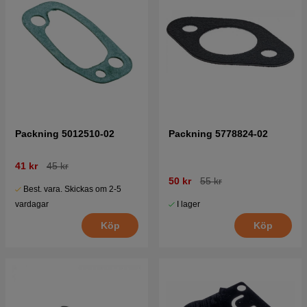
Packning 5012510-02
Packning 5778824-02
41 kr
45 kr
50 kr
55 kr
Best. vara. Skickas om 2-5
I lager
vardagar
Köp
Köp