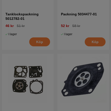
Tanklockspackning
Packning 5034477-01
5012782-01
46 kr
51 kr
52 kr
58 kr
I lager
I lager
Köp
Köp