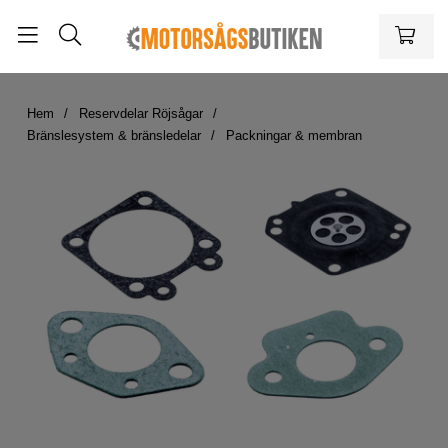
Hem
Reservdelar Röjsågar
Bränslesystem & bränsledelar
Packningar & membran