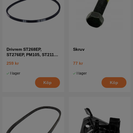
Drivrem ST268EP,
Skruv
ST276EP, PM105, ST2111E
mfl
259 kr
77 kr
I lager
I lager
Köp
Köp