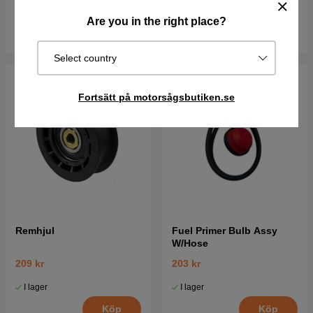
vardagar
vardagar
Are you in the right place?
Köp
Köp
Select country
Fortsätt på motorsågsbutiken.se
Remhjul
Fuel Primer Bulb Assy
W/Hose
209 kr
203 kr
I lager
I lager
Köp
Köp