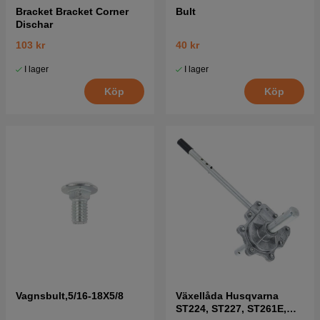
Bracket Bracket Corner
Bult
Dischar
103 kr
40 kr
I lager
I lager
Köp
Köp
Vagnsbult,5/16-18X5/8
Växellåda Husqvarna
ST224, ST227, ST261E,