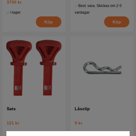
3700 kr
Best. vara. Skickas om 2-5
I lager
vardagar
Köp
Köp
Sats
Låsclip
121 kr
9 kr
Best. vara. Skickas om 2-5
Best. vara. Skickas om 2-5