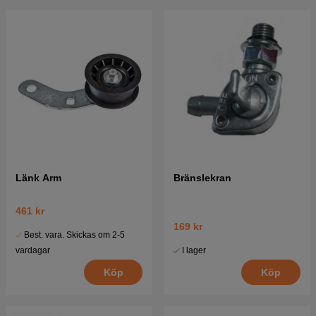
Länk Arm
Bränslekran
461 kr
169 kr
Best. vara. Skickas om 2-5
I lager
vardagar
Köp
Köp