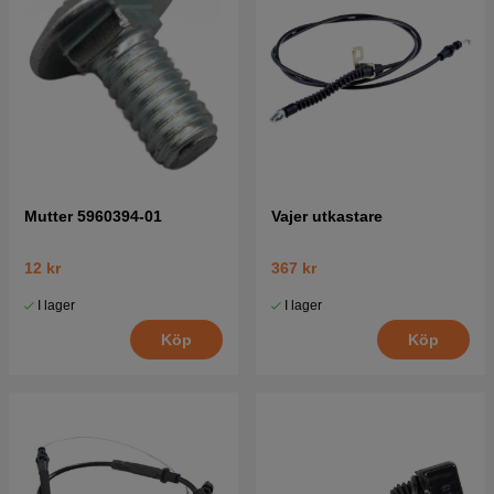
Mutter 5960394-01
Vajer utkastare
12 kr
367 kr
I lager
I lager
Köp
Köp