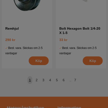
Remhjul
Bolt Hexagon Bolt 1/4-20
X 1-5
290 kr
33 kr
Best. vara. Skickas om 2-5
Best. vara. Skickas om 2-5
vardagar
vardagar
Köp
Köp
1
2
3
4
5
6
..
7
Motorsågsbutiken
Information