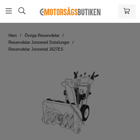
Hem
Övriga Reservdelar
Reservdelar Jonsered Snöslungor
Reservdelar Jonsered J627ES