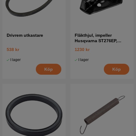
Drivrem utkastare
Fläkthjul, impeller
Husqvarna ST276EP,
ST261E, ST268EP,
538 kr
1230 kr
ST268EPT
I lager
I lager
Köp
Köp