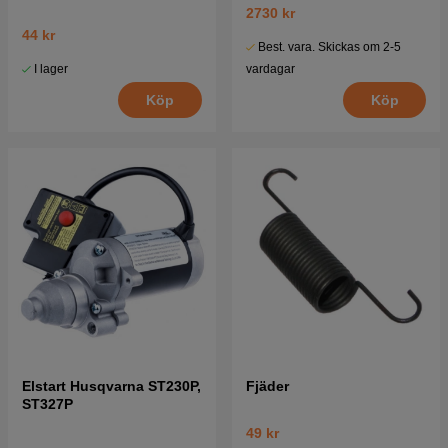
ST268EP mfl
2730 kr
44 kr
Best. vara. Skickas om 2-5
I lager
vardagar
Köp
Köp
Elstart Husqvarna ST230P,
Fjäder
ST327P
49 kr