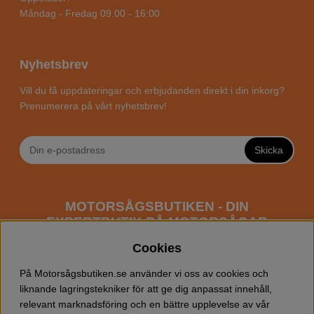
Måndag - Fredag 09.00 - 16:00
Nyhetsbrev
Vill du få uppdateringar och erbjudanden direkt i din inkorg?
Prenumerera på vårt nyhetsbrev!
Skicka
MOTORSÅGSBUTIKEN - DIN
EXPERTBUTIK PÅ MOTORSÅGAR
ONLINE
Cookies
Motorsågsbutiken är en specialiserad butik som har
På Motorsågsbutiken.se använder vi oss av cookies och
fokus mot entusiaster och professionella användare av
liknande lagringstekniker för att ge dig anpassat innehåll,
motorsågar. Vi erbjuder ett brett sortiment av
relevant marknadsföring och en bättre upplevelse av vår
Husqvarna motorsågar
samt alla tänkbara
tillbehör
som