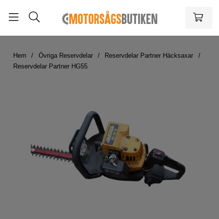
Hem
Övriga Reservdelar
Reservdelar Partner Häcksaxar
Reservdelar Partner HG55