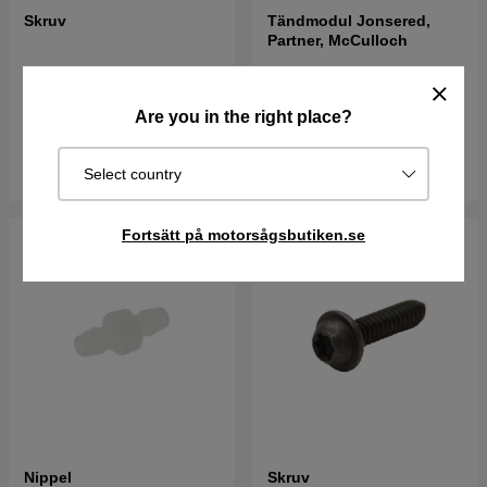
Skruv
Tändmodul Jonsered,
Partner, McCulloch
28 kr
699 kr
736 kr
Best. vara. Skickas om 2-5
Best. vara. Skickas om 2-5
Are you in the right place?
vardagar
vardagar
Köp
Köp
Select country
Fortsätt på motorsågsbutiken.se
Nippel
Skruv