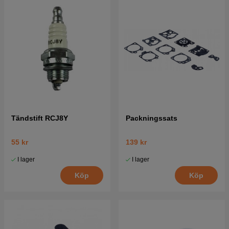
Tändstift RCJ8Y
Packningssats
55 kr
139 kr
I lager
I lager
Köp
Köp