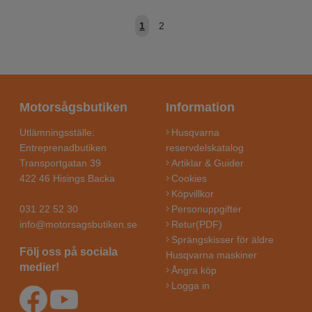
1
2
Motorsågsbutiken
Information
Utlämningsställe:
Husqvarna
Entreprenadbutiken
reservdelskatalog
Transportgatan 39
Artiklar & Guider
422 46 Hisings Backa
Cookies
Köpvillkor
031 22 52 30
Personuppgifter
info@motorsagsbutiken.se
Retur(PDF)
Sprängskisser för äldre
Följ oss på sociala
Husqvarna maskiner
medier!
Ångra köp
Logga in