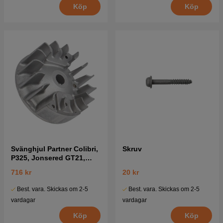
Köp
Köp
Svänghjul Partner Colibri,
Skruv
P325, Jonsered GT21,
GT26 mfl
716 kr
20 kr
Best. vara. Skickas om 2-5
Best. vara. Skickas om 2-5
vardagar
vardagar
Köp
Köp