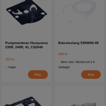
Pumpmembran Husqvarna
Bränsleslang 5300695-99
235R, 240R, 41, CS2040
165 kr
111 kr
Best. vara. Skickas om 2-5
I lager
vardagar
Köp
Köp