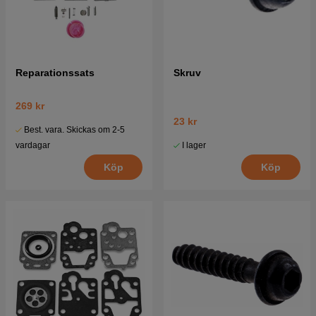
Reparationssats
Skruv
269 kr
23 kr
Best. vara. Skickas om 2-5
I lager
vardagar
Köp
Köp