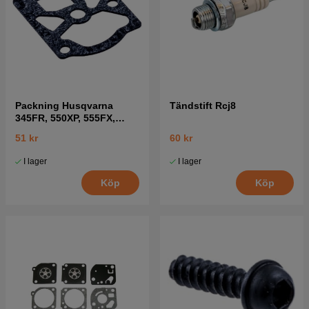
Packning Husqvarna
Tändstift Rcj8
345FR, 550XP, 555FX,
345RX mfl
51 kr
60 kr
I lager
I lager
Köp
Köp