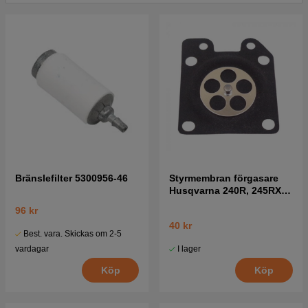
Bränslefilter 5300956-46
Styrmembran förgasare
Husqvarna 240R, 245RX,
41
96 kr
40 kr
Best. vara. Skickas om 2-5
I lager
vardagar
Köp
Köp