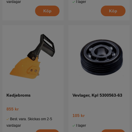
I lager
vardagar
Köp
Köp
Kedjebroms
Vevlager, Kpl 5300563-63
855 kr
105 kr
Best. vara. Skickas om 2-5
I lager
vardagar