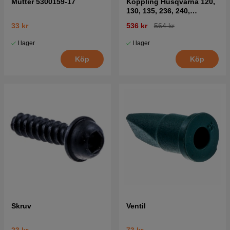
Mutter 5300159-17
Koppling Husqvarna 120,
130, 135, 236, 240,
CS2234, CS2238
33 kr
536 kr
564 kr
I lager
I lager
Köp
Köp
Skruv
Ventil