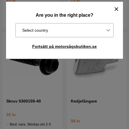
23 kr
73 kr
I lager
I lager
Are you in the right place?
Köp
Köp
Select country
Fortsätt på motorsågsbutiken.se
Skruv 5300159-40
Kedjefångare
26 kr
58 kr
Best. vara. Skickas om 2-5