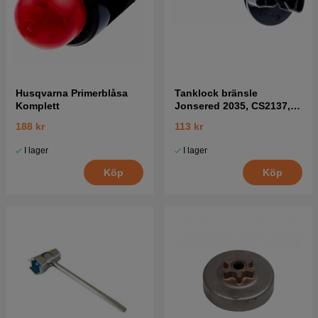
Husqvarna Primerblåsa
Tanklock bränsle
Komplett
Jonsered 2035, CS2137,
CS2138 mfl
188 kr
113 kr
I lager
I lager
Köp
Köp