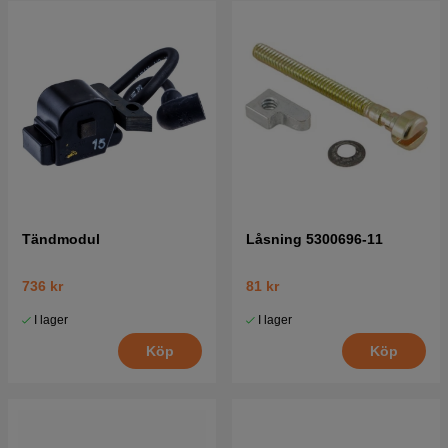
Tändmodul
Låsning 5300696-11
736 kr
81 kr
I lager
I lager
Köp
Köp