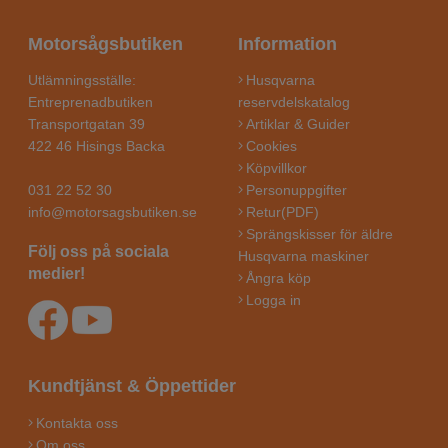
Motorsågsbutiken
Information
Utlämningsställe:
Husqvarna
Entreprenadbutiken
reservdelskatalog
Transportgatan 39
Artiklar & Guider
422 46 Hisings Backa
Cookies
Köpvillkor
031 22 52 30
Personuppgifter
info@motorsagsbutiken.se
Retur(PDF)
Sprängskisser för äldre
Följ oss på sociala
Husqvarna maskiner
medier!
Ångra köp
Logga in
Kundtjänst & Öppettider
Kontakta oss
Om oss