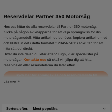
Reservdelar Partner 350 Motorsåg
Hos oss hittar du alla reservdelar till Partner 350 motorsåg.
Klicka på någon av knapparna för att välja sprängskiss för din
motorsågsmodell. Hitta artikeln du behöver, kopiera artikelnumret
och klistra in det i detta formatet '1234567-01' i sökrutan för att
hitta rätt del direkt.
Hittar du inte delen du letar efter? Lugn, vi är specialister på
motorsågar.
Kontakta oss
så skall vi hjälpa dig att hitta
reservdelen eller reservdelarna du letar efter!
Tryck här för sprängskiss och reservdelslista till
Partner 350 2004-01 (952801302)
Tryck här för sprängskiss och reservdelslista till
Partner 350 2008-05 (952801915)
Sortera efter:
Mest populära