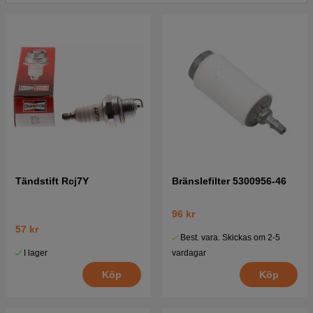
Tändstift Rcj7Y
Bränslefilter 5300956-46
96 kr
57 kr
Best. vara. Skickas om 2-5
I lager
vardagar
Köp
Köp