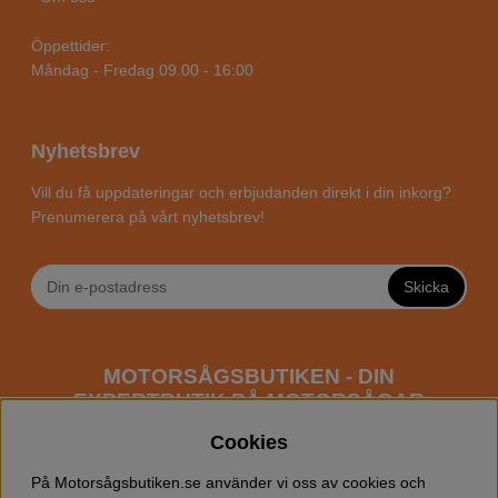
Öppettider:
Måndag - Fredag 09.00 - 16:00
Nyhetsbrev
Vill du få uppdateringar och erbjudanden direkt i din inkorg?
Prenumerera på vårt nyhetsbrev!
Skicka
MOTORSÅGSBUTIKEN - DIN
EXPERTBUTIK PÅ MOTORSÅGAR
ONLINE
Cookies
Motorsågsbutiken är en specialiserad butik som har
På Motorsågsbutiken.se använder vi oss av cookies och
fokus mot entusiaster och professionella användare av