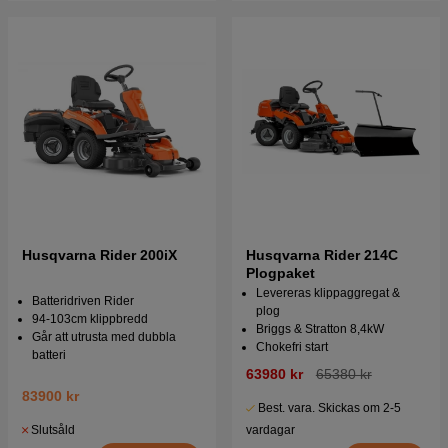
Husqvarna Rider 200iX
Husqvarna Rider 214C
Plogpaket
Levereras klippaggregat &
Batteridriven Rider
plog
94-103cm klippbredd
Briggs & Stratton 8,4kW
Går att utrusta med dubbla
Chokefri start
batteri
63980 kr
65380 kr
83900 kr
Best. vara. Skickas om 2-5
Slutsåld
vardagar