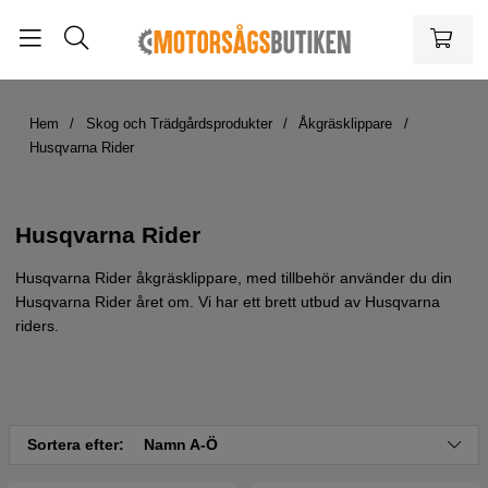
Hem
Skog och Trädgårdsprodukter
Åkgräsklippare
Husqvarna Rider
Husqvarna Rider
Husqvarna Rider åkgräsklippare, med tillbehör använder du din
Husqvarna Rider året om. Vi har ett brett utbud av Husqvarna
riders.
Sortera efter:
Namn A-Ö