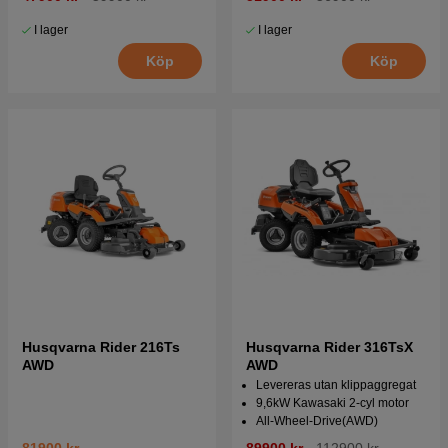
I lager
I lager
Köp
Köp
Husqvarna Rider 216Ts
Husqvarna Rider 316TsX
AWD
AWD
Levereras utan klippaggregat
9,6kW Kawasaki 2-cyl motor
All-Wheel-Drive(AWD)