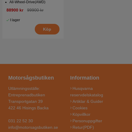
All-Wheel-Drive(AWD)
88900 kr
99900 kr
I lager
Köp
Motorsågsbutiken
Information
Utlämningsställe:
Husqvarna
Entreprenadbutiken
reservdelskatalog
Transportgatan 39
Artiklar & Guider
422 46 Hisings Backa
Cookies
Köpvillkor
031 22 52 30
Personuppgifter
info@motorsagsbutiken.se
Retur(PDF)