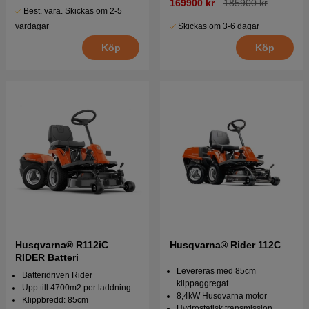
169900 kr
185900 kr
Best. vara. Skickas om 2-5
vardagar
Skickas om 3-6 dagar
Köp
Köp
Husqvarna® R112iC
Husqvarna® Rider 112C
RIDER Batteri
Levereras med 85cm
Batteridriven Rider
klippaggregat
Upp till 4700m2 per laddning
8,4kW Husqvarna motor
Klippbredd: 85cm
Hydrostatisk transmission