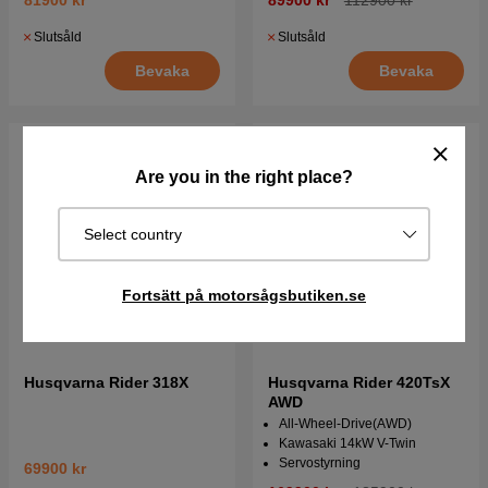
81900 kr
89900 kr
112900 kr
Slutsåld
Slutsåld
Bevaka
Bevaka
Are you in the right place?
Select country
Fortsätt på motorsågsbutiken.se
Husqvarna Rider 318X
Husqvarna Rider 420TsX
AWD
All-Wheel-Drive(AWD)
Kawasaki 14kW V-Twin
Servostyrning
69900 kr