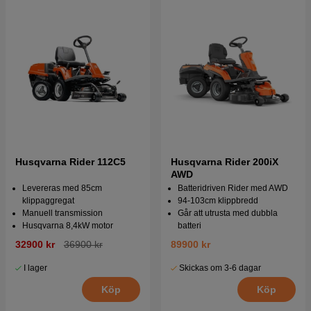
Husqvarna Rider 112C5
Husqvarna Rider 200iX
AWD
Levereras med 85cm
Batteridriven Rider med AWD
klippaggregat
94-103cm klippbredd
Manuell transmission
Går att utrusta med dubbla
Husqvarna 8,4kW motor
batteri
32900 kr
36900 kr
89900 kr
I lager
Skickas om 3-6 dagar
Köp
Köp