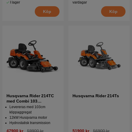
I lager
vardagar
Köp
Köp
Husqvarna Rider 214TC
Husqvarna Rider 214Ts
med Combi 103
klippaggregat
Levereras med 103cm
klippaggregat
12kW Husqvarna motor
Hydrostatisk transmission
47900 kr
59900 kr
51900 kr
56900 kr