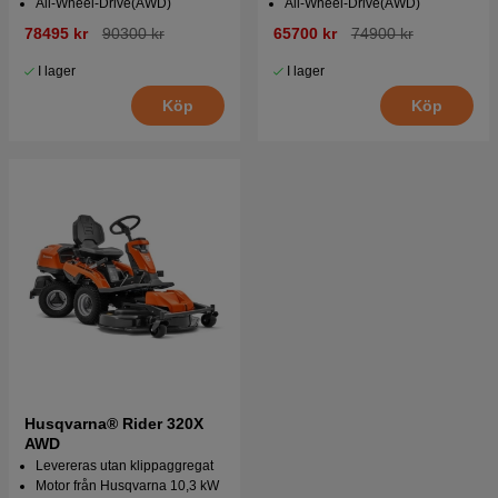
All-Wheel-Drive(AWD)
All-Wheel-Drive(AWD)
78495 kr
90300 kr
65700 kr
74900 kr
I lager
I lager
Köp
Köp
Husqvarna® Rider 320X
AWD
Levereras utan klippaggregat
Motor från Husqvarna 10,3 kW