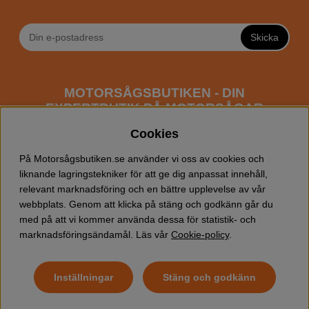
Skicka
MOTORSÅGSBUTIKEN - DIN
EXPERTBUTIK PÅ MOTORSÅGAR
ONLINE
Cookies
Motorsågsbutiken är en specialiserad butik som har
På Motorsågsbutiken.se använder vi oss av cookies och
fokus mot entusiaster och professionella användare av
liknande lagringstekniker för att ge dig anpassat innehåll,
motorsågar. Vi erbjuder ett brett sortiment av
relevant marknadsföring och en bättre upplevelse av vår
Husqvarna motorsågar
samt alla tänkbara
tillbehör
som
webbplats. Genom att klicka på stäng och godkänn går du
du kan behöva vid trädfällning, gallring och allmän
med på att vi kommer använda dessa för statistik- och
skogsskötsel. Välkommen att handla din Husqvarna
marknadsföringsändamål. Läs vår
Cookie-policy
.
motorsåg och tillbehör online hos oss!
Inställningar
Stäng och godkänn