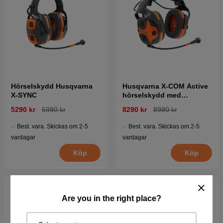
Hörselskydd Husqvarna
Husqvarna X-COM Active
X-SYNC
hörselskydd med
hjälmfäste
5290 kr
5990 kr
8290 kr
8990 kr
Best. vara. Skickas om 2-5
Best. vara. Skickas om 2-5
vardagar
vardagar
Köp
Köp
Are you in the right place?