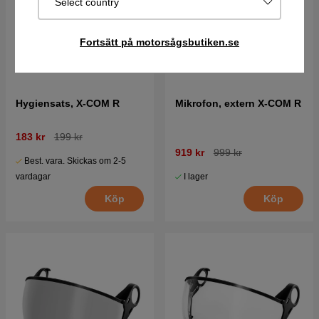
Select country
Fortsätt på motorsågsbutiken.se
Hygiensats, X-COM R
Mikrofon, extern X-COM R
183 kr
199 kr
919 kr
999 kr
Best. vara. Skickas om 2-5
I lager
vardagar
Köp
Köp