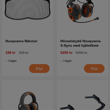
Husqvarna Nätvisir
Hörselskydd Husqvarna
X-Sync med hjälmfäste
188 kr
209 kr
5290 kr
5990 kr
I lager
I lager
Köp
Köp