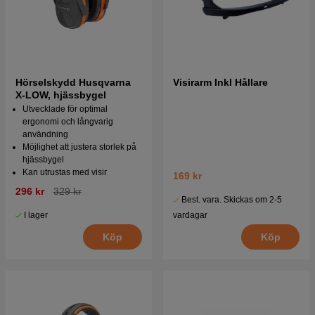
Hörselskydd Husqvarna
Visirarm Inkl Hållare
X-LOW, hjässbygel
Utvecklade för optimal
ergonomi och långvarig
användning
Möjlighet att justera storlek på
hjässbygel
Kan utrustas med visir
169 kr
296 kr
329 kr
Best. vara. Skickas om 2-5
vardagar
I lager
Köp
Köp