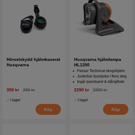
Hörselskydd hjälmbaserat
Husqvarna hjälmlampa
Husqvarna
HL1200
Passar Technical skogshjälm
Justerbar ljusstyrka i flera steg
Ingår pannband & stångfäste
359 kr
399 kr
2290 kr
2890 kr
I lager
I lager
Köp
Köp