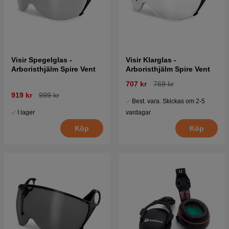
Visir Spegelglas -
Visir Klarglas -
Arboristhjälm Spire Vent
Arboristhjälm Spire Vent
707 kr
769 kr
919 kr
999 kr
Best. vara. Skickas om 2-5
I lager
vardagar
Köp
Köp