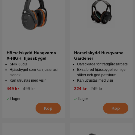
Hörselskydd Husqvarna
Hörselskydd Husqvarna
X-HIGH, hjässbygel
Gardener
SNR 33dB
Utvecklade för trädgårdsarbete
Hjässbygel som kan justeras i
Extra bred hjässbygel som ger
storlek
säker och god passform
Kan utrustas med visir
Kan utrustas med visir
449 kr
499 kr
224 kr
249 kr
I lager
I lager
Köp
Köp