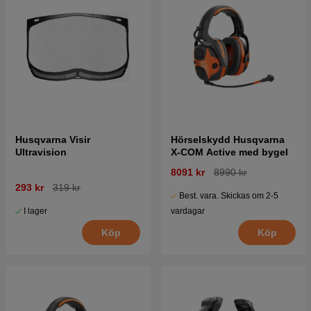
Husqvarna Visir
Hörselskydd Husqvarna
Ultravision
X-COM Active med bygel
8091 kr
8990 kr
293 kr
319 kr
Best. vara. Skickas om 2-5
I lager
vardagar
Köp
Köp