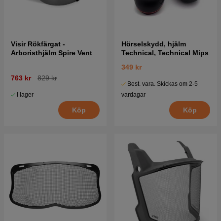
Visir Rökfärgat -
Hörselskydd, hjälm
Arboristhjälm Spire Vent
Technical, Technical Mips
349 kr
763 kr
829 kr
Best. vara. Skickas om 2-5
I lager
vardagar
Köp
Köp