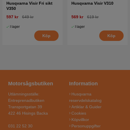
Husqvarna Visir Fri sikt
Husqvarna Visir V310
V350
597 kr
649 kr
569 kr
619 kr
I lager
I lager
Köp
Köp
Motorsågsbutiken
Information
Utlämningsställe:
Husqvarna
Entreprenadbutiken
reservdelskatalog
Transportgatan 39
Artiklar & Guider
422 46 Hisings Backa
Cookies
Köpvillkor
031 22 52 30
Personuppgifter