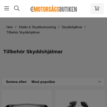
Hem
Kläder & Skyddsutrustning
Skyddshjälmar
Tillbehör Skyddshjälmar
Tillbehör Skyddshjälmar
Sortera efter:
Mest populära