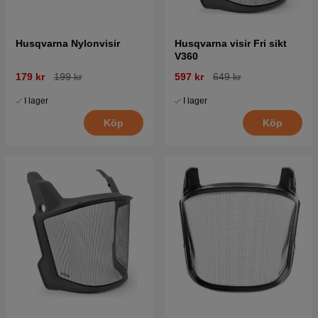
Husqvarna Nylonvisir
Husqvarna visir Fri sikt
V360
179 kr
199 kr
597 kr
649 kr
I lager
I lager
Köp
Köp