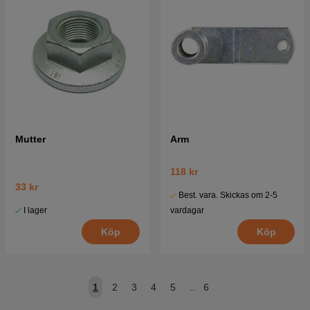
Mutter
Arm
118 kr
33 kr
Best. vara. Skickas om 2-5
I lager
vardagar
Köp
Köp
1
2
3
4
5
..
6