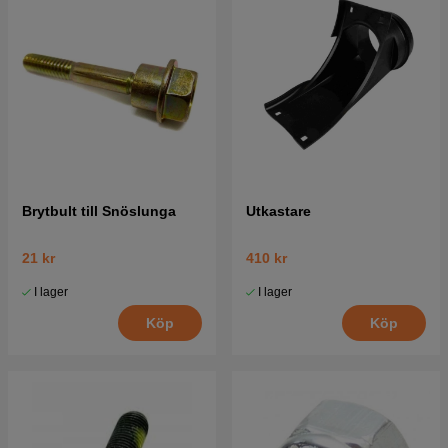
Brytbult till Snöslunga
Utkastare
21 kr
410 kr
I lager
I lager
Köp
Köp