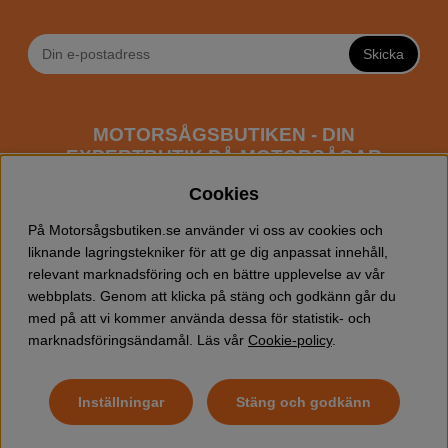
Skicka
MOTORSÅGSBUTIKEN - DIN
EXPERTBUTIK PÅ MOTORSÅGAR
ONLINE
Cookies
Motorsågsbutiken är en specialiserad butik som har
På Motorsågsbutiken.se använder vi oss av cookies och
fokus mot entusiaster och professionella användare av
liknande lagringstekniker för att ge dig anpassat innehåll,
motorsågar. Vi erbjuder ett brett sortiment av
relevant marknadsföring och en bättre upplevelse av vår
Husqvarna motorsågar
samt alla tänkbara
tillbehör
som
webbplats. Genom att klicka på stäng och godkänn går du
du kan behöva vid trädfällning, gallring och allmän
med på att vi kommer använda dessa för statistik- och
skogsskötsel. Välkommen att handla din Husqvarna
marknadsföringsändamål. Läs vår
Cookie-policy
.
motorsåg och tillbehör online hos oss!
Inställningar
Stäng och godkänn