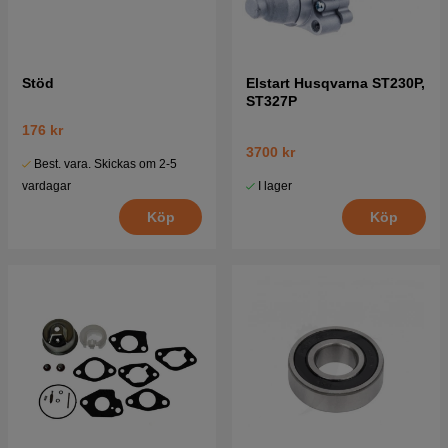
Stöd
Elstart Husqvarna ST230P,
ST327P
176 kr
3700 kr
Best. vara. Skickas om 2-5
I lager
vardagar
Köp
Köp