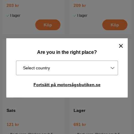
203 kr
209 kr
I lager
I lager
Köp
Köp
Are you in the right place?
Select country
Fortsätt på motorsågsbutiken.se
Sats
Lager
121 kr
691 kr