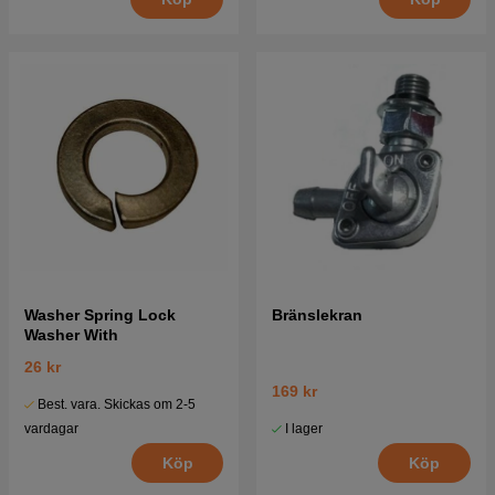
Washer Spring Lock
Bränslekran
Washer With
26 kr
169 kr
Best. vara. Skickas om 2-5
I lager
vardagar
Köp
Köp