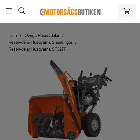
Hem
Övriga Reservdelar
Reservdelar Husqvarna Snöslungor
Reservdelar Husqvarna ST327P