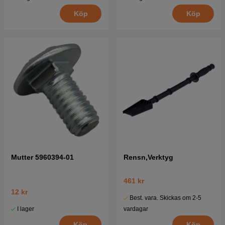
Köp
Köp
Mutter 5960394-01
Rensn,Verktyg
461 kr
12 kr
Best. vara. Skickas om 2-5
I lager
vardagar
Köp
Köp