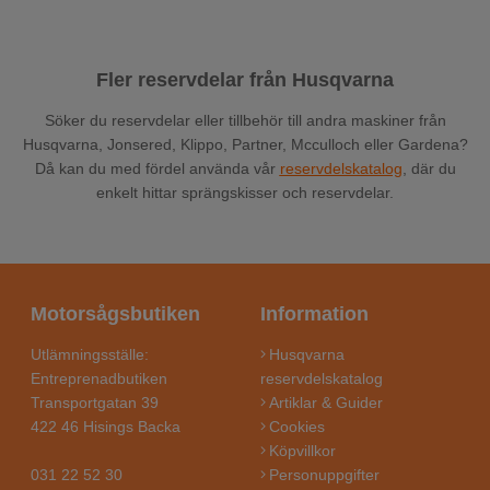
Fler reservdelar från Husqvarna
Söker du reservdelar eller tillbehör till andra maskiner från
Husqvarna, Jonsered, Klippo, Partner, Mcculloch eller Gardena?
Då kan du med fördel använda vår
reservdelskatalog
, där du
enkelt hittar sprängskisser och reservdelar.
Motorsågsbutiken
Information
Utlämningsställe:
Husqvarna
Entreprenadbutiken
reservdelskatalog
Transportgatan 39
Artiklar & Guider
422 46 Hisings Backa
Cookies
Köpvillkor
031 22 52 30
Personuppgifter