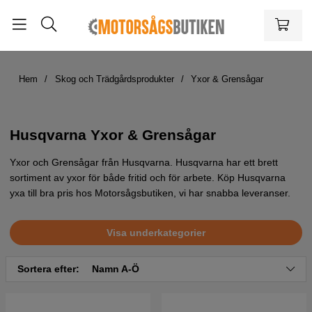
Hem
Skog och Trädgårdsprodukter
Yxor & Grensågar
Husqvarna Yxor & Grensågar
Yxor och Grensågar från Husqvarna. Husqvarna har ett brett
sortiment av yxor för både fritid och för arbete. Köp Husqvarna
yxa till bra pris hos Motorsågsbutiken, vi har snabba leveranser.
Visa underkategorier
Sortera efter:
Namn A-Ö