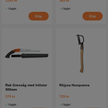
1250 kr
369 kr
I lager
I lager
Köp
Köp
Rak Grensåg med hölster
Röjyxa Husqvarna
300mm
379 kr
729 kr
I lager
I lager