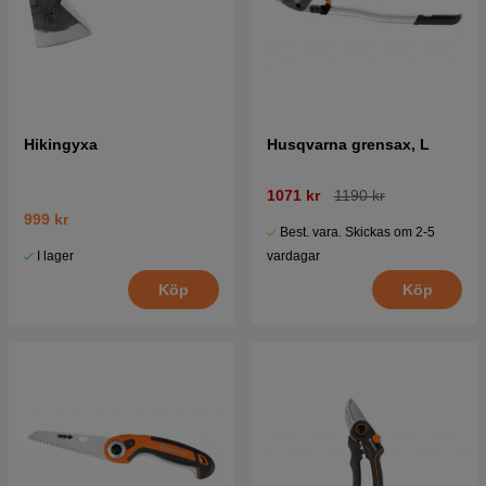
Hikingyxa
Husqvarna grensax, L
1071 kr
1190 kr
999 kr
Best. vara. Skickas om 2-5
I lager
vardagar
Köp
Köp