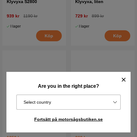
Klyvyxa S2800
Klyvyxa, liten
939 kr
1190 kr
729 kr
899 kr
I lager
I lager
Köp
Köp
Are you in the right place?
Select country
Fortsätt på motorsågsbutiken.se
Klyvyxa, stor
Rak Grensåg med hölster
24cm