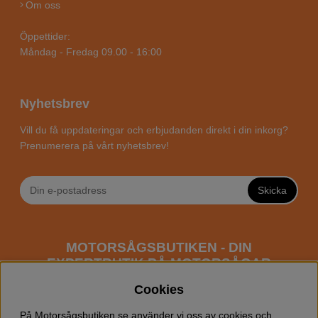
Om oss
Öppettider:
Måndag - Fredag 09.00 - 16:00
Nyhetsbrev
Vill du få uppdateringar och erbjudanden direkt i din inkorg?
Prenumerera på vårt nyhetsbrev!
Skicka
MOTORSÅGSBUTIKEN - DIN
EXPERTBUTIK PÅ MOTORSÅGAR
ONLINE
Cookies
Motorsågsbutiken är en specialiserad butik som har
På Motorsågsbutiken.se använder vi oss av cookies och