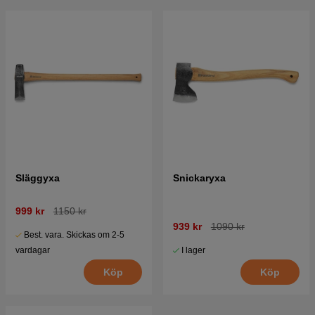
Släggyxa
Snickaryxa
999 kr
1150 kr
939 kr
1090 kr
Best. vara. Skickas om 2-5
I lager
vardagar
Köp
Köp