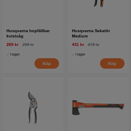
Husqvarna hopfällbar
Husqvarna Sekatör
kvistsåg
Medium
269 kr
299 kr
431 kr
479 kr
I lager
I lager
Köp
Köp