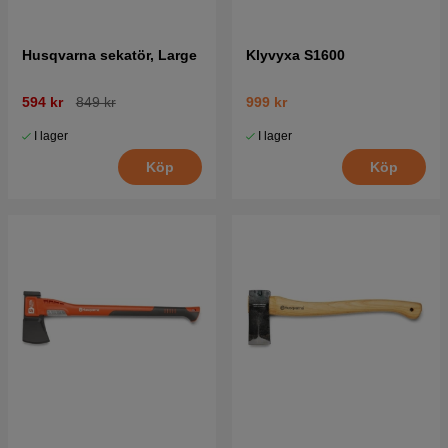
Husqvarna sekatör, Large
Klyvyxa S1600
594 kr
849 kr
999 kr
I lager
I lager
Köp
Köp