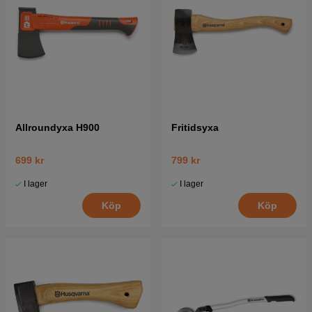
Allroundyxa H900
Fritidsyxa
699 kr
799 kr
I lager
I lager
Köp
Köp