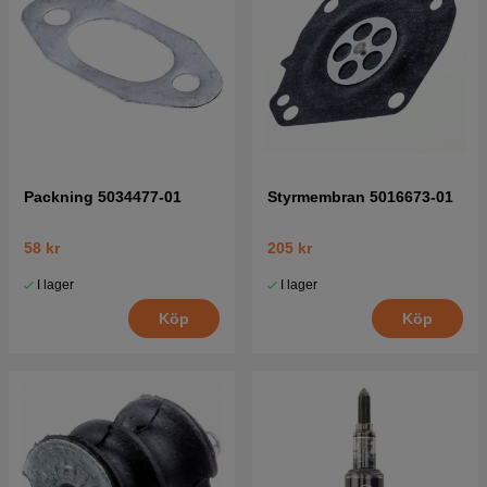
Packning 5034477-01
Styrmembran 5016673-01
58 kr
205 kr
I lager
I lager
Köp
Köp