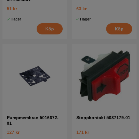
51 kr
63 kr
I lager
I lager
Köp
Köp
Pumpmembran 5016672-
Stoppkontakt 5037179-01
01
127 kr
171 kr