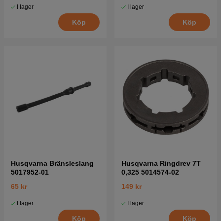
I lager
I lager
Köp
Köp
Husqvarna Bränsleslang
Husqvarna Ringdrev 7T
5017952-01
0,325 5014574-02
65 kr
149 kr
I lager
I lager
Köp
Köp