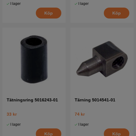
I lager
I lager
Köp
Köp
Tätningsring 5016243-01
Tärning 5014541-01
33 kr
74 kr
I lager
I lager
Köp
Köp