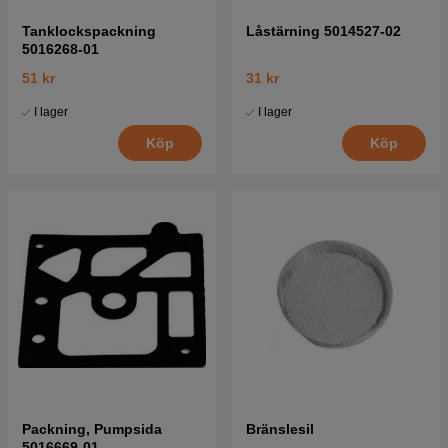
Tanklockspackning
Låstärning 5014527-02
5016268-01
51 kr
31 kr
I lager
I lager
Köp
Köp
Packning, Pumpsida
Bränslesil
5016669-01