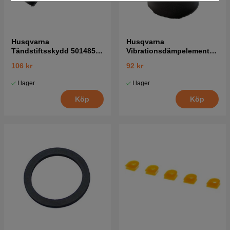
Husqvarna
Husqvarna
Tändstiftsskydd 5014854-
Vibrationsdämpelement
02
5018356-01
106 kr
92 kr
I lager
I lager
Köp
Köp