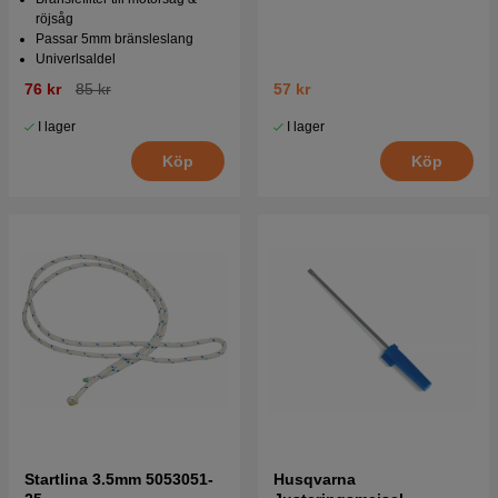
röjsåg
Passar 5mm bränsleslang
Univerlsaldel
76 kr
85 kr
57 kr
I lager
I lager
Köp
Köp
Startlina 3.5mm 5053051-
Husqvarna