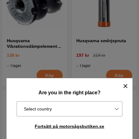
Husqvarna
Husqvarna smörjspruta
Vibrationsdämpelement
5016287-01
138 kr
197 kr
219 kr
I lager
I lager
Köp
Köp
Are you in the right place?
Select country
Fortsätt på motorsågsbutiken.se