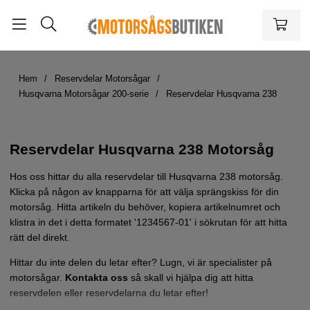
Hem
Reservdelar Motorsågar
Husqvarna Motorsågar 200-serie
Reservdelar Husqvarna 238
Reservdelar Husqvarna 238 Motorsåg
Hos oss hittar du alla reservdelar till Husqvarna 238 motorsåg.
Klicka på någon av knapparna för att välja sprängskiss för din
motorsåg. Hitta artikeln du behöver, kopiera artikelnumret och
klistra in det i detta formatet '1234567-01' i sökrutan för att hitta
rätt del direkt.
Hittar du inte delen du letar efter? Lugn, vi är specialister på
motorsågar.
Kontakta oss
så skall vi hjälpa dig att hitta
reservdelen eller reservdelarna du letar efter!