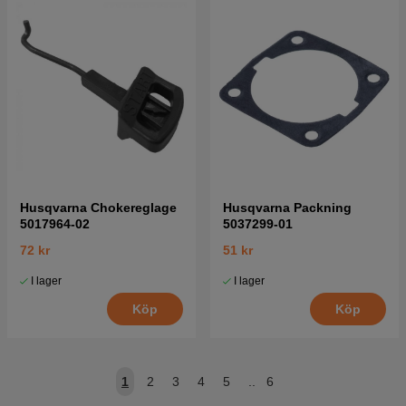
Husqvarna Chokereglage
Husqvarna Packning
5017964-02
5037299-01
72 kr
51 kr
I lager
I lager
Köp
Köp
1
2
3
4
5
..
6