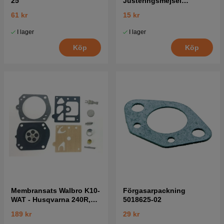
25
Justeringsmejsel
Förgasare 5016002-03
61 kr
15 kr
I lager
I lager
Köp
Köp
Membransats Walbro K10-
Förgasarpackning
WAT - Husqvarna 240R,
5018625-02
223R, 346XP mfl
189 kr
29 kr