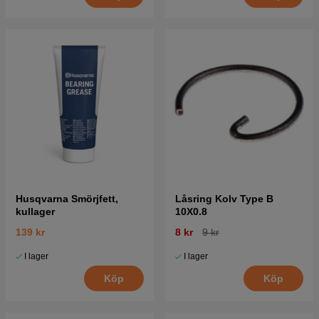
Husqvarna Smörjfett,
Låsring Kolv Type B
kullager
10X0.8
139 kr
8 kr
9 kr
I lager
I lager
Köp
Köp