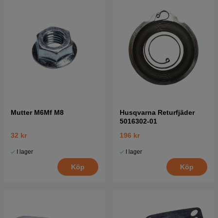
Mutter M6Mf M8
Husqvarna Returfjäder
5016302-01
32 kr
196 kr
I lager
I lager
Köp
Köp