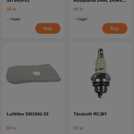
5375439-01
Husqvarna 240R, 245RX,
41
36 kr
40 kr
I lager
I lager
Köp
Köp
Luftfilter 5301502-53
Tändstift RCJ8Y
83 kr
55 kr