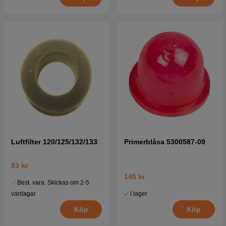
Luftfilter 120/125/132/133
Primerblåsa 5300587-09
83 kr
145 kr
Best. vara. Skickas om 2-5
I lager
vardagar
Köp
Köp