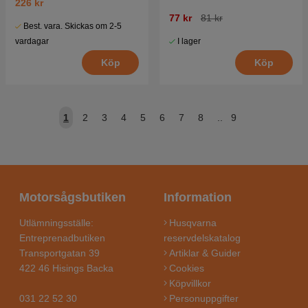
226 kr
77 kr
81 kr
Best. vara. Skickas om 2-5
I lager
vardagar
Köp
Köp
1
2
3
4
5
6
7
8
..
9
Motorsågsbutiken
Information
Utlämningsställe:
Husqvarna
Entreprenadbutiken
reservdelskatalog
Transportgatan 39
Artiklar & Guider
422 46 Hisings Backa
Cookies
Köpvillkor
031 22 52 30
Personuppgifter