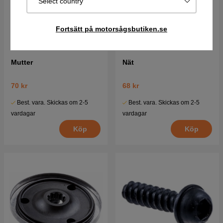
Select country
Fortsätt på motorsågsbutiken.se
Mutter
Nät
70 kr
68 kr
Best. vara. Skickas om 2-5
Best. vara. Skickas om 2-5
vardagar
vardagar
Köp
Köp