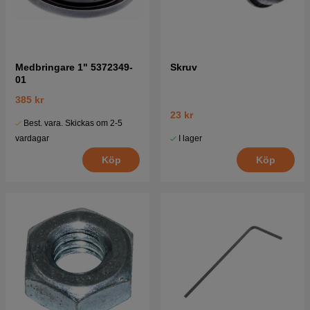
Medbringare 1" 5372349-
Skruv
01
385 kr
23 kr
Best. vara. Skickas om 2-5
I lager
vardagar
Köp
Köp