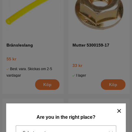
Bränsleslang
Mutter 5300159-17
55 kr
33 kr
Best. vara. Skickas om 2-5
I lager
vardagar
Köp
Köp
Are you in the right place?