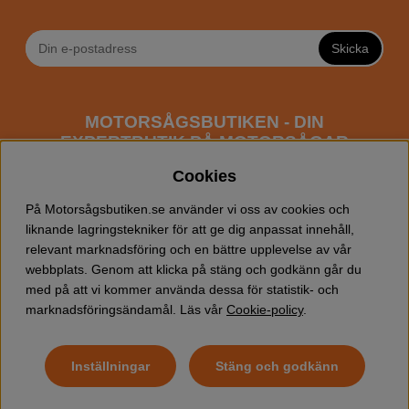
Skicka
MOTORSÅGSBUTIKEN - DIN
EXPERTBUTIK PÅ MOTORSÅGAR
ONLINE
Cookies
Motorsågsbutiken är en specialiserad butik som har
På Motorsågsbutiken.se använder vi oss av cookies och
fokus mot entusiaster och professionella användare av
liknande lagringstekniker för att ge dig anpassat innehåll,
motorsågar. Vi erbjuder ett brett sortiment av
relevant marknadsföring och en bättre upplevelse av vår
Husqvarna motorsågar
samt alla tänkbara
tillbehör
som
webbplats. Genom att klicka på stäng och godkänn går du
du kan behöva vid trädfällning, gallring och allmän
med på att vi kommer använda dessa för statistik- och
skogsskötsel. Välkommen att handla din Husqvarna
marknadsföringsändamål. Läs vår
Cookie-policy
.
motorsåg och tillbehör online hos oss!
Inställningar
Stäng och godkänn