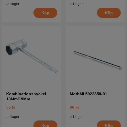
I lager
I lager
Köp
Köp
Kombinationsnyckel
Mothåll 5022859-01
13Mm/19Mm
55 kr
66 kr
I lager
I lager
Köp
Köp