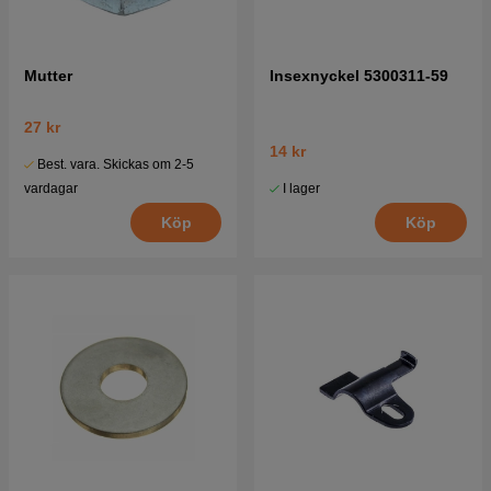
Mutter
Insexnyckel 5300311-59
27 kr
14 kr
Best. vara. Skickas om 2-5
I lager
vardagar
Köp
Köp