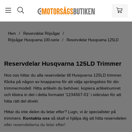
Hem
Reservdelar Röjsågar
Röjsågar Husqvarna 100-serie
Reservdelar Husqvarna 125LD
Reservdelar Husqvarna 125LD Trimmer
Hos oss hittar du alla reservdelar till Husqvarna 125LD trimmer.
Klicka på någon av knapparna för att välja sprängskiss för din
trimmermodell. Hitta artikeln du behöver, kopiera artikelnumret
och klistra in det i detta formatet '1234567-01' i sökrutan för att
hitta rätt del direkt.
Hittar du inte delen du letar efter? Lugn, vi är specialister på
trimmers.
Kontakta oss
så skall vi hjälpa dig att hitta reservdelen
eller reservdelarna du letar efter!