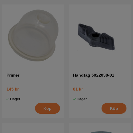
Primer
Handtag 5022038-01
145 kr
81 kr
I lager
I lager
Köp
Köp