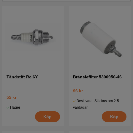
Jonsered GT21 L 1995-05
Tryck här för sprängskiss och reservdelslista till
Jonsered GT21 L 1996-02
Tryck här för sprängskiss och reservdelslista till
Jonsered GT21 L 2002-08
Tändstift Rcj6Y
Bränslefilter 5300956-46
96 kr
55 kr
Best. vara. Skickas om 2-5
I lager
vardagar
Köp
Köp