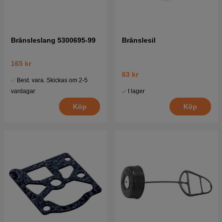
Bränsleslang 5300695-99
Bränslesil
165 kr
63 kr
Best. vara. Skickas om 2-5
I lager
vardagar
Köp
Köp