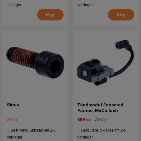
I lager
vardagar
Köp
Köp
Skruv
Tändmodul Jonsered,
Partner, McCulloch
28 kr
699 kr
736 kr
Best. vara. Skickas om 2-5
Best. vara. Skickas om 2-5
vardagar
vardagar