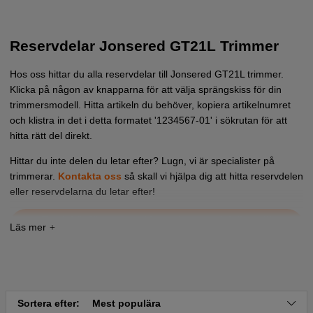
Reservdelar Jonsered GT21L Trimmer
Hos oss hittar du alla reservdelar till Jonsered GT21L trimmer.
Klicka på någon av knapparna för att välja sprängskiss för din
trimmersmodell. Hitta artikeln du behöver, kopiera artikelnumret
och klistra in det i detta formatet '1234567-01' i sökrutan för att
hitta rätt del direkt.
Hittar du inte delen du letar efter? Lugn, vi är specialister på
trimmerar.
Kontakta oss
så skall vi hjälpa dig att hitta reservdelen
eller reservdelarna du letar efter!
Tryck här för sprängskiss och reservdelslista till
Jonsered GT21 L II 1993-01
Tryck här för sprängskiss och reservdelslista till
Jonsered GT21 L III 1994-01
Tryck här för sprängskiss och reservdelslista till
Sortera efter:
Mest populära