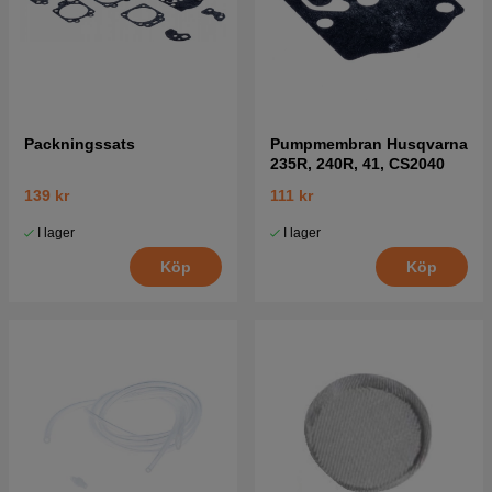
Packningssats
Pumpmembran Husqvarna
235R, 240R, 41, CS2040
139 kr
111 kr
I lager
I lager
Köp
Köp