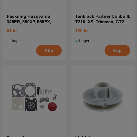
Packning Husqvarna
Tanklock Partner Colibri II,
345FR, 550XP, 555FX,
T210, XS, Trimmac, GT25
345RX mfl
mfl
51 kr
120 kr
I lager
I lager
Köp
Köp