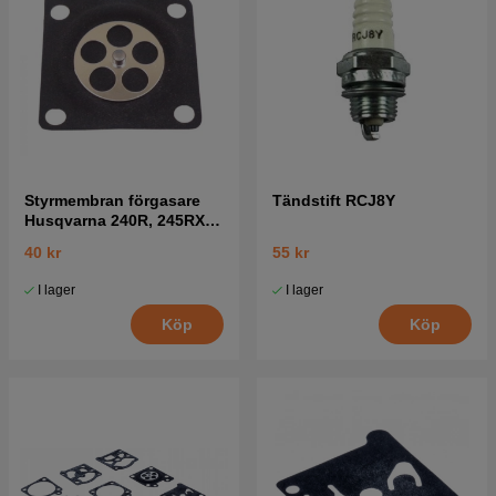
Styrmembran förgasare
Tändstift RCJ8Y
Husqvarna 240R, 245RX,
41
40 kr
55 kr
I lager
I lager
Köp
Köp