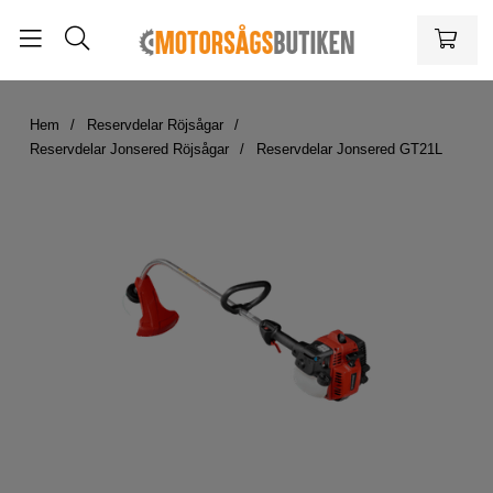
Hem
Reservdelar Röjsågar
Reservdelar Jonsered Röjsågar
Reservdelar Jonsered GT21L