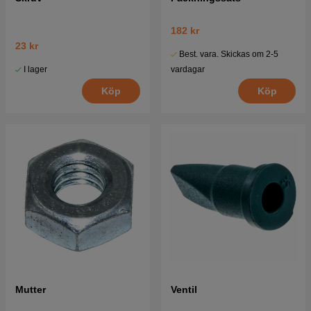
182 kr
23 kr
Best. vara. Skickas om 2-5
I lager
vardagar
Köp
Köp
Mutter
Ventil