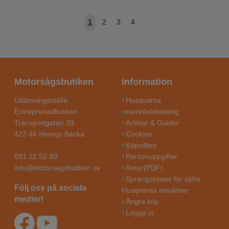
1
2
3
4
Motorsågsbutiken
Information
Utlämningsställe:
Husqvarna
Entreprenadbutiken
reservdelskatalog
Transportgatan 39
Artiklar & Guider
422 46 Hisings Backa
Cookies
Köpvillkor
031 22 52 30
Personuppgifter
info@motorsagsbutiken.se
Retur(PDF)
Sprängskisser för äldre
Följ oss på sociala
Husqvarna maskiner
medier!
Ångra köp
Logga in