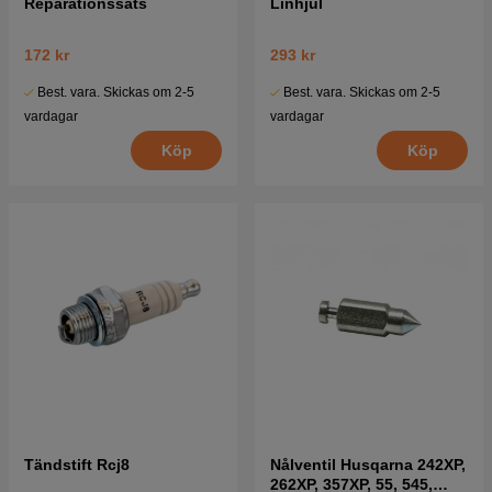
Reparationssats
Linhjul
172 kr
293 kr
Best. vara. Skickas om 2-5
Best. vara. Skickas om 2-5
vardagar
vardagar
Köp
Köp
Tändstift Rcj8
Nålventil Husqarna 242XP,
262XP, 357XP, 55, 545,