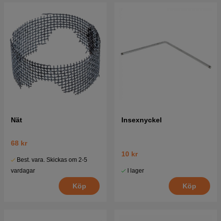
Nät
Insexnyckel
68 kr
10 kr
Best. vara. Skickas om 2-5
I lager
vardagar
Köp
Köp