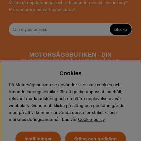
Vill du få uppdateringar och erbjudanden direkt i din inkorg?
Prenumerera på vårt nyhetsbrev!
Skicka
MOTORSÅGSBUTIKEN - DIN
EXPERTBUTIK PÅ MOTORSÅGAR
ONLINE
Cookies
Motorsågsbutiken är en specialiserad butik som har
På Motorsågsbutiken.se använder vi oss av cookies och
fokus mot entusiaster och professionella användare av
liknande lagringstekniker för att ge dig anpassat innehåll,
motorsågar. Vi erbjuder ett brett sortiment av
relevant marknadsföring och en bättre upplevelse av vår
Husqvarna motorsågar
samt alla tänkbara
tillbehör
som
webbplats. Genom att klicka på stäng och godkänn går du
du kan behöva vid trädfällning, gallring och allmän
med på att vi kommer använda dessa för statistik- och
skogsskötsel. Välkommen att handla din Husqvarna
marknadsföringsändamål. Läs vår
Cookie-policy
.
motorsåg och tillbehör online hos oss!
Inställningar
Stäng och godkänn