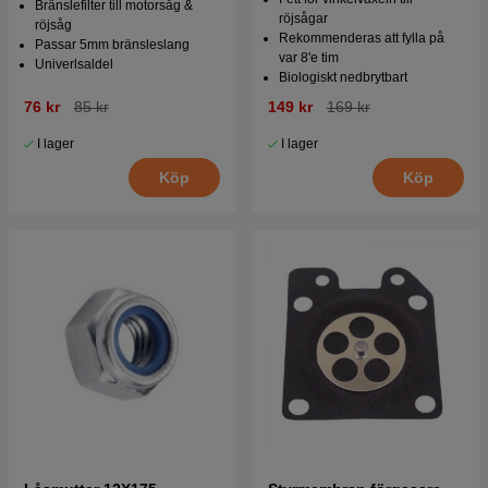
Bränslefilter till motorsåg &
röjsågar
röjsåg
Rekommenderas att fylla på
Passar 5mm bränsleslang
var 8'e tim
Univerlsaldel
Biologiskt nedbrytbart
76 kr
85 kr
149 kr
169 kr
I lager
I lager
Köp
Köp