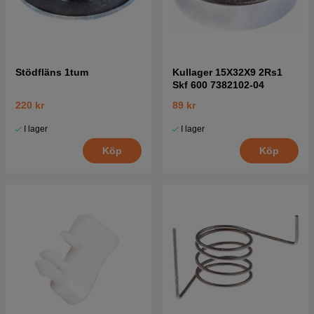
Stödfläns 1tum
Kullager 15X32X9 2Rs1
Skf 600 7382102-04
220 kr
89 kr
I lager
I lager
Köp
Köp