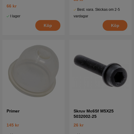
66 kr
Best. vara. Skickas om 2-5
I lager
vardagar
Köp
Köp
Primer
Skruv Mc6Sf M5X25
5032002-25
145 kr
26 kr