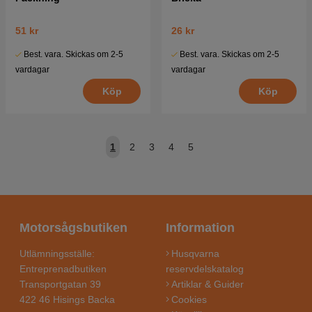
51 kr
26 kr
Best. vara. Skickas om 2-5
Best. vara. Skickas om 2-5
vardagar
vardagar
Köp
Köp
1
2
3
4
5
Motorsågsbutiken
Information
Utlämningsställe:
Husqvarna
Entreprenadbutiken
reservdelskatalog
Transportgatan 39
Artiklar & Guider
422 46 Hisings Backa
Cookies