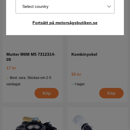
Select country
Fortsätt på motorsågsbutiken.se
Mutter M6M M5 7312314-
Kombinyckel
05
17 kr
55 kr
Best. vara. Skickas om 2-5
I lager
vardagar
Köp
Köp