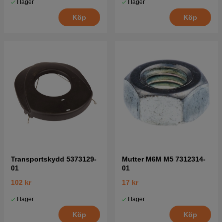
I lager
I lager
Köp
Köp
Transportskydd 5373129-
Mutter M6M M5 7312314-
01
01
102 kr
17 kr
I lager
I lager
Köp
Köp