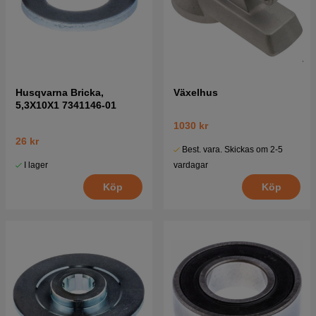
Husqvarna Bricka,
Växelhus
5,3X10X1 7341146-01
1030 kr
26 kr
Best. vara. Skickas om 2-5
I lager
vardagar
Köp
Köp