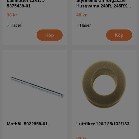
Låsmutter 12X175
Styrmembran förgasare
5375439-01
Husqvarna 240R, 245RX,
41
36 kr
40 kr
I lager
I lager
Köp
Köp
Mothåll 5022859-01
Luftfilter 120/125/132/133
83 kr