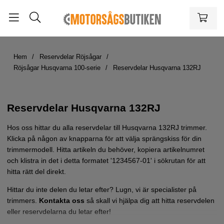
Hem
Reservdelar Röjsågar
Röjsågar Husqvarna 100-serie
Reservdelar Husqvarna 132RJ
Reservdelar Husqvarna 132RJ
Hos oss hittar du alla reservdelar till Husqvarna 132RJ trimmer.
Klicka på någon av knapparna för att välja sprängskiss för din
trimmermodell. Hitta artikeln du behöver, kopiera artikelnumret
och klistra in det i detta formatet '1234567-01' i sökrutan för att
hitta rätt del direkt.
Hittar du inte delen du letar efter? Lugn, vi är specialister på
trimmers.
Kontakta oss
så skall vi hjälpa dig att hitta reservdelen
eller reservdelarna du letar efter!