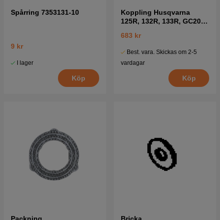
Spårring 7353131-10
Koppling Husqvarna
125R, 132R, 133R, GC2032
mfl
683 kr
9 kr
Best. vara. Skickas om 2-5
I lager
vardagar
Köp
Köp
Packning
Bricka