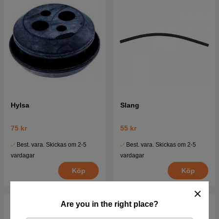
Hylsa
Slang
75 kr
55 kr
Best. vara. Skickas om 2-5
Best. vara. Skickas om 2-5
vardagar
vardagar
Köp
Köp
Are you in the right place?