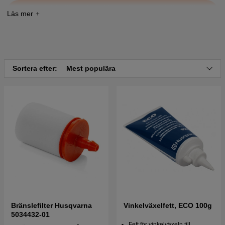
Tryck här för sprängskiss och reservdelslista till
Husqvarna 132 RJ 2004-09
Sortera efter:
Mest populära
Bränslefilter Husqvarna
Vinkelväxelfett, ECO 100g
5034432-01
Fett för vinkelväxeln till