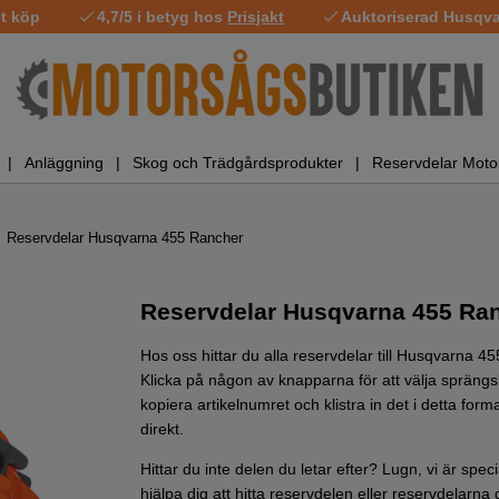
t köp
4,7/5 i betyg hos
Prisjakt
Auktoriserad Husqvar
Anläggning
Skog och Trädgårdsprodukter
Reservdelar Moto
Reservdelar Husqvarna 455 Rancher
Reservdelar Husqvarna 455 Ra
Hos oss hittar du alla reservdelar till Husqvarna 
Klicka på någon av knapparna för att välja sprängsk
kopiera artikelnumret och klistra in det i detta forma
direkt.
Hittar du inte delen du letar efter? Lugn, vi är spe
hjälpa dig att hitta reservdelen eller reservdelarna d