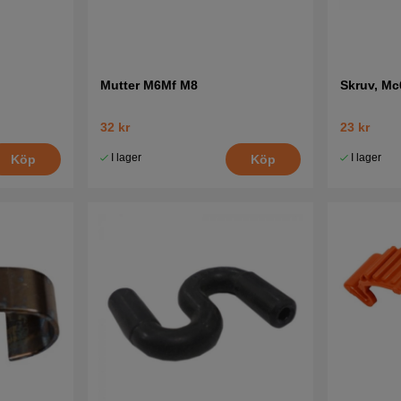
Mutter M6Mf M8
Skruv, M
32 kr
23 kr
I lager
I lager
Köp
Köp