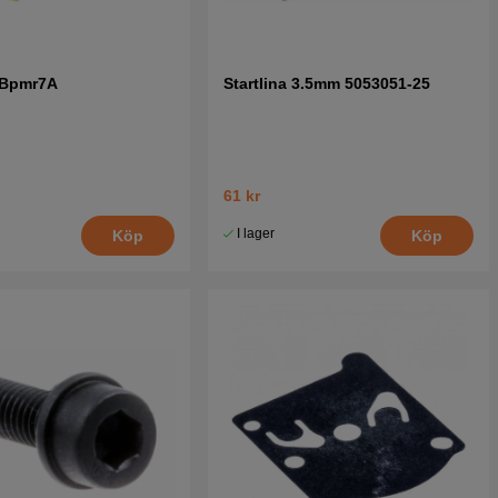
 Bpmr7A
Startlina 3.5mm 5053051-25
61 kr
I lager
Köp
Köp