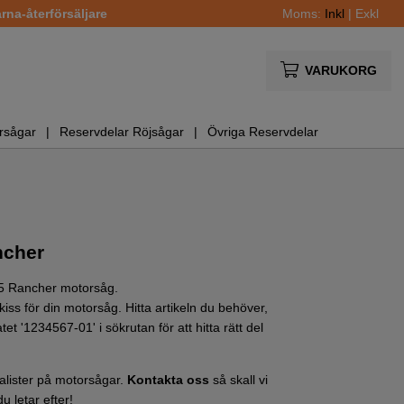
na-återförsäljare
Moms:
Inkl
|
Exkl
VARUKORG
rsågar
Reservdelar Röjsågar
Övriga Reservdelar
ncher
455 Rancher motorsåg.
iss för din motorsåg. Hitta artikeln du behöver,
tet '1234567-01' i sökrutan för att hitta rätt del
cialister på motorsågar.
Kontakta oss
så skall vi
u letar efter!