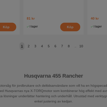
81 kr
40 kr
I lager
I lager
Köp
Köp
1
2
3
4
5
6
7
8
..
10
Husqvarna 455 Rancher
torsåg för jordbrukare och deltidsanvändare som vill ha en högspecad, 
med Husqvarnas nya X-TORQmotor som kombinerar hög effekt med avs
a lösningar underlättar hantering och underhåll. Utrustad med verktyg
enkel justering av kedjan.