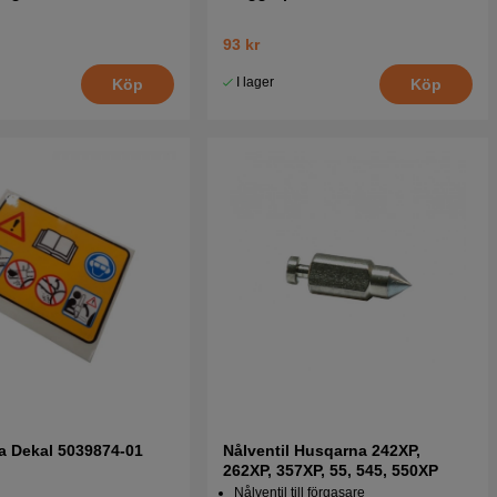
93 kr
I lager
Köp
Köp
a Dekal 5039874-01
Nålventil Husqarna 242XP,
262XP, 357XP, 55, 545, 550XP
Nålventil till förgasare