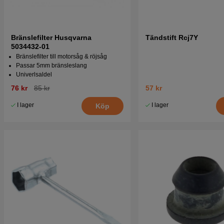
Bränslefilter Husqvarna
Tändstift Rcj7Y
5034432-01
Bränslefilter till motorsåg & röjsåg
Passar 5mm bränsleslang
Univerlsaldel
76 kr
85 kr
57 kr
I lager
I lager
Köp