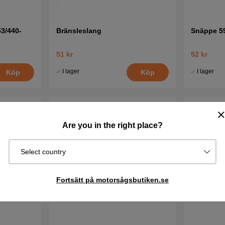
3/440-
Bränsleslang
Snäppe 5
51 kr
52 kr
I lager
I lager
Köp
Köp
Are you in the right place?
Select country
Fortsätt på motorsågsbutiken.se