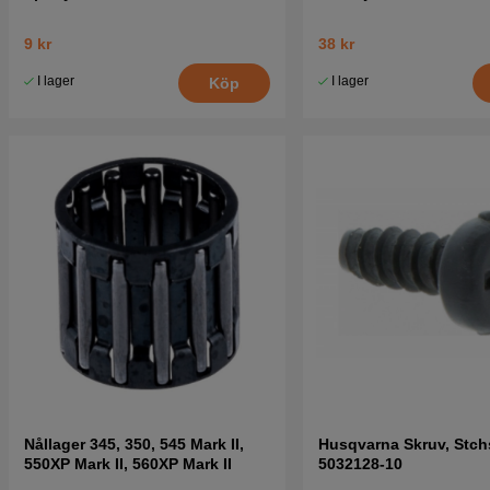
9 kr
38 kr
I lager
I lager
Köp
Nållager 345, 350, 545 Mark II,
Husqvarna Skruv, Stch
550XP Mark II, 560XP Mark II
5032128-10