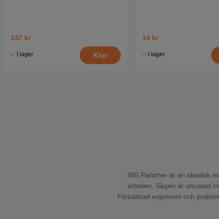
137 kr
14 kr
I lager
I lager
Köp
455 Rancher är en idealisk mo
arbeten. Sågen är utrustad 
Förbättrad ergonomi och praktisk