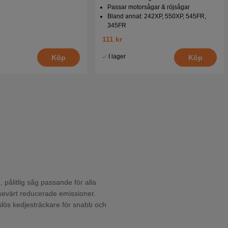
Passar motorsågar & röjsågar
Bland annat: 242XP, 550XP, 545FR,
345FR
111 kr
I lager
Köp
Köp
pålitlig såg passande för alla
evärt reducerade emissioner.
slös kedjesträckare för snabb och