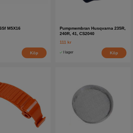
c6Sf M5X16
Pumpmembran Husqvarna 235R,
240R, 41, CS2040
111 kr
I lager
Köp
Köp