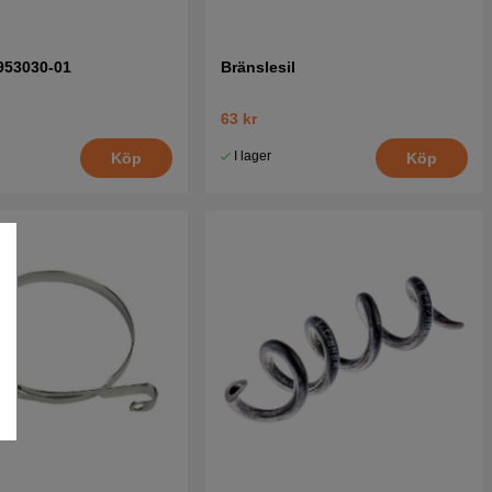
953030-01
Bränslesil
63 kr
I lager
Köp
Köp