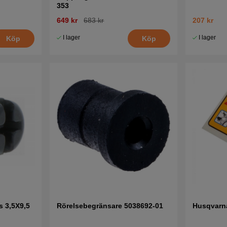
353
649 kr
683 kr
207 kr
I lager
I lager
Köp
Köp
s 3,5X9,5
Rörelsebegränsare 5038692-01
Husqvarn