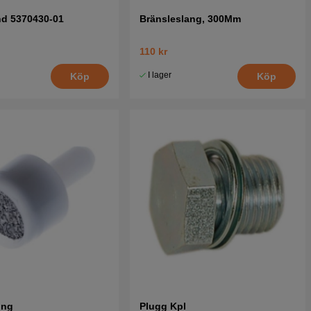
d 5370430-01
Bränsleslang, 300Mm
110 kr
I lager
Köp
Köp
ing
Plugg Kpl