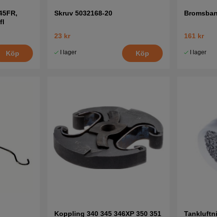
45FR,
Skruv 5032168-20
Bromsban
fl
23 kr
161 kr
I lager
I lager
Köp
Köp
Koppling 340 345 346XP 350 351
Tankluftn