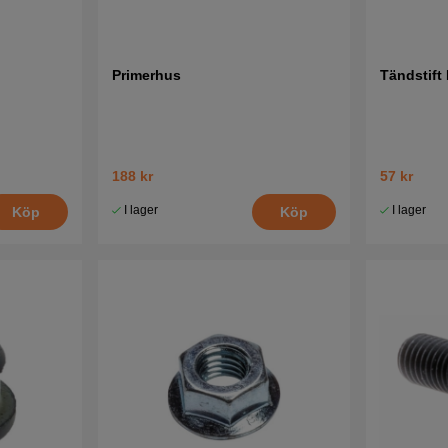
Primerhus
Tändstift
188 kr
57 kr
I lager
I lager
Köp
Köp