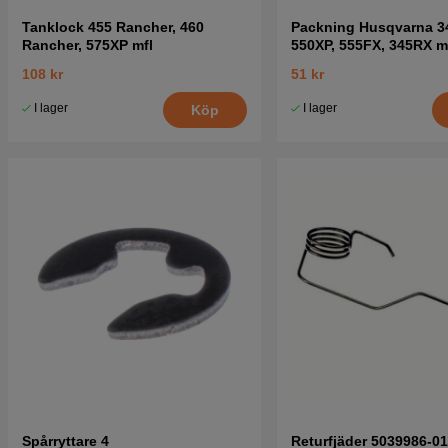
Tanklock 455 Rancher, 460
Packning Husqvarna 3
Rancher, 575XP mfl
550XP, 555FX, 345RX m
108 kr
51 kr
I lager
I lager
Köp
Spårryttare 4
Returfjäder 5039986-01