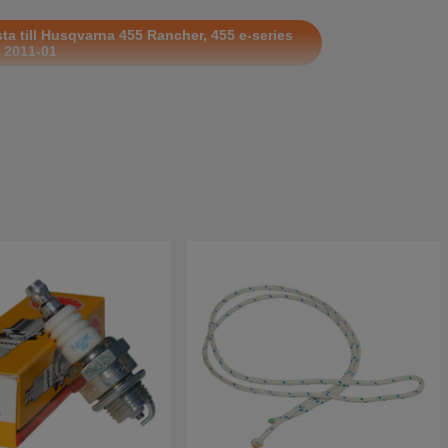
ta till Husqvarna 455 Rancher, 455 e-series
 2011-01
delslista till Husqvarna 455 Rancher
sta till Husqvarna 455 e Triobrake Rancher
ista till Husqvarna 455 e-series TrioBrake
0-05
ista till Husqvarna 455 e-series TrioBrake
3-01
ista till Husqvarna 455 Rancher II 2018-02
sta till Husqvarna 455 e-series Rancher II
8-02