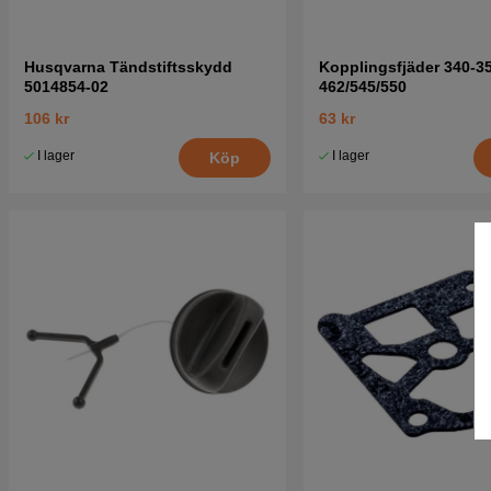
Husqvarna Tändstiftsskydd
Kopplingsfjäder 340-35
5014854-02
462/545/550
106 kr
63 kr
I lager
I lager
Köp