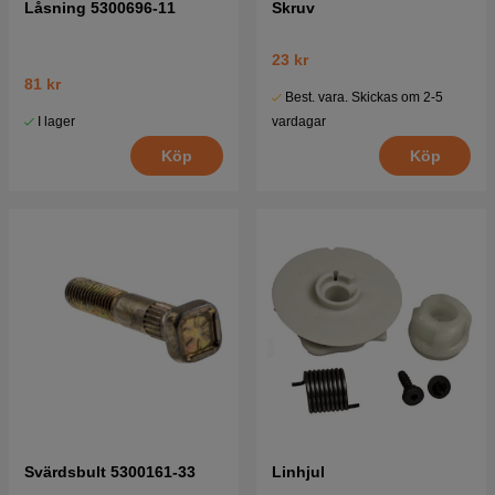
Låsning 5300696-11
Skruv
23 kr
81 kr
Best. vara. Skickas om 2-5
I lager
vardagar
Köp
Köp
Svärdsbult 5300161-33
Linhjul