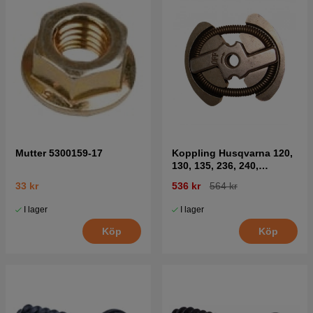
Mutter 5300159-17
Koppling Husqvarna 120,
130, 135, 236, 240,
CS2234, CS2238
33 kr
536 kr
564 kr
I lager
I lager
Köp
Köp