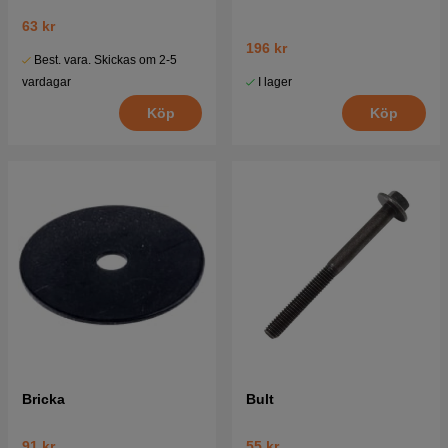
63 kr
196 kr
Best. vara. Skickas om 2-5
I lager
vardagar
Köp
Köp
Bricka
Bult
91 kr
55 kr