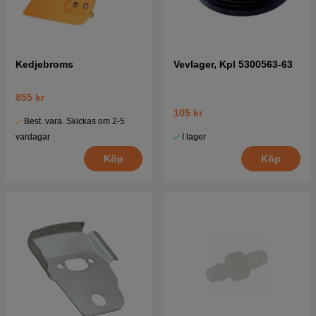
Kedjebroms
Vevlager, Kpl 5300563-63
855 kr
105 kr
Best. vara. Skickas om 2-5
I lager
vardagar
Köp
Köp