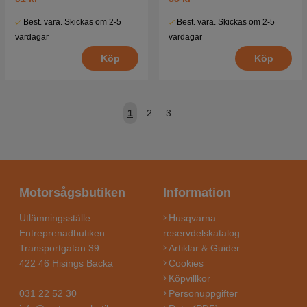
Best. vara. Skickas om 2-5
Best. vara. Skickas om 2-5
vardagar
vardagar
Köp
Köp
1
2
3
Motorsågsbutiken
Information
Utlämningsställe:
Husqvarna
Entreprenadbutiken
reservdelskatalog
Transportgatan 39
Artiklar & Guider
422 46 Hisings Backa
Cookies
Köpvillkor
031 22 52 30
Personuppgifter