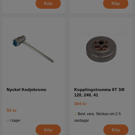
Köp
Köp
Nyckel Kedjebroms
Kopplingstrumma 6T 3/8
120, 240, 41
364 kr
55 kr
Best. vara. Skickas om 2-5
I lager
vardagar
Köp
Köp