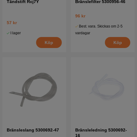
Tändstift Rcj7Y
Bränslefilter 5300956-46
96 kr
57 kr
Best. vara. Skickas om 2-5
I lager
vardagar
Köp
Köp
Bränsleslang 5300692-47
Bränsleledning 5300692-
16