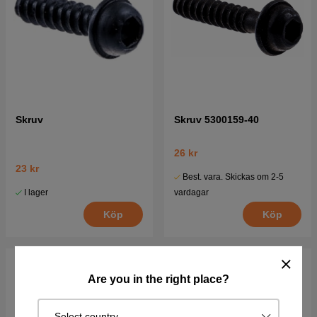
Skruv
Skruv 5300159-40
26 kr
23 kr
Best. vara. Skickas om 2-5
I lager
vardagar
Köp
Köp
Are you in the right place?
Select country