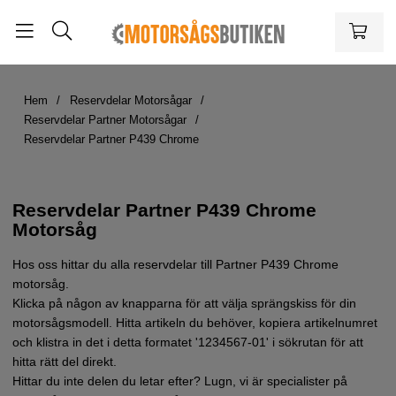
Hem
Reservdelar Motorsågar
Reservdelar Partner Motorsågar
Reservdelar Partner P439 Chrome
Reservdelar Partner P439 Chrome
Motorsåg
Hos oss hittar du alla reservdelar till Partner P439 Chrome
motorsåg.
Klicka på någon av knapparna för att välja sprängskiss för din
motorsågsmodell. Hitta artikeln du behöver, kopiera artikelnumret
och klistra in det i detta formatet '1234567-01' i sökrutan för att
hitta rätt del direkt.
Hittar du inte delen du letar efter? Lugn, vi är specialister på