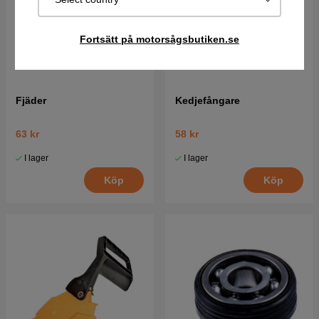
Fortsätt på motorsågsbutiken.se
Fjäder
Kedjefångare
63 kr
58 kr
I lager
I lager
Köp
Köp