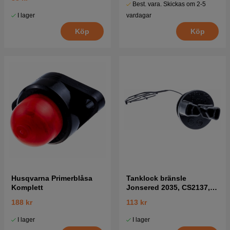
Best. vara. Skickas om 2-5
I lager
vardagar
Köp
Köp
Husqvarna Primerblåsa
Tanklock bränsle
Komplett
Jonsered 2035, CS2137,
CS2138 mfl
188 kr
113 kr
I lager
I lager