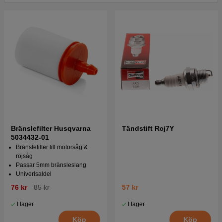
Jonsered GR2026 1997-02
Bränslefilter Husqvarna
Tändstift Rcj7Y
5034432-01
Bränslefilter till motorsåg &
röjsåg
Passar 5mm bränsleslang
Univerlsaldel
76 kr
85 kr
57 kr
I lager
I lager
Köp
Köp