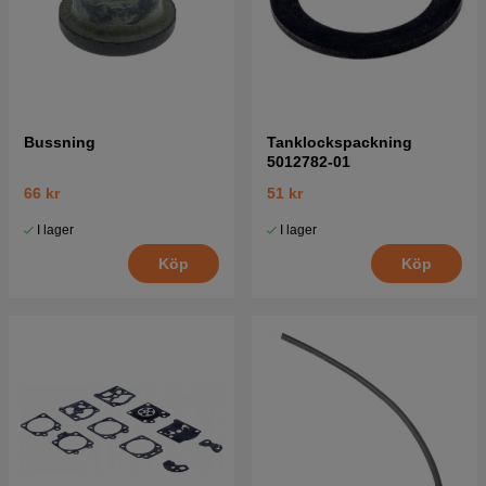
Bussning
Tanklockspackning
5012782-01
66 kr
51 kr
I lager
I lager
Köp
Köp