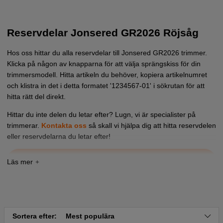
Reservdelar Jonsered GR2026 Röjsåg
Hos oss hittar du alla reservdelar till Jonsered GR2026 trimmer.
Klicka på någon av knapparna för att välja sprängskiss för din
trimmersmodell. Hitta artikeln du behöver, kopiera artikelnumret
och klistra in det i detta formatet '1234567-01' i sökrutan för att
hitta rätt del direkt.
Hittar du inte delen du letar efter? Lugn, vi är specialister på
trimmerar.
Kontakta oss
så skall vi hjälpa dig att hitta reservdelen
eller reservdelarna du letar efter!
Tryck här för sprängskiss och reservdelslista till
Jonsered GR2026 2000-10
Tryck här för sprängskiss och reservdelslista till
Jonsered GR2026 2002-08
Tryck här för sprängskiss och reservdelslista till
Sortera efter:
Mest populära