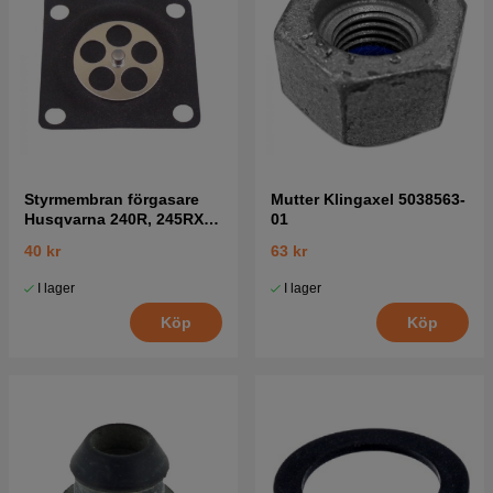
Styrmembran förgasare
Mutter Klingaxel 5038563-
Husqvarna 240R, 245RX,
01
41
40 kr
63 kr
I lager
I lager
Köp
Köp