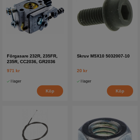
Förgasare 232R, 235FR,
Skruv M5X10 5032007-10
235R, CC2036, GR2036
971 kr
20 kr
I lager
I lager
Köp
Köp