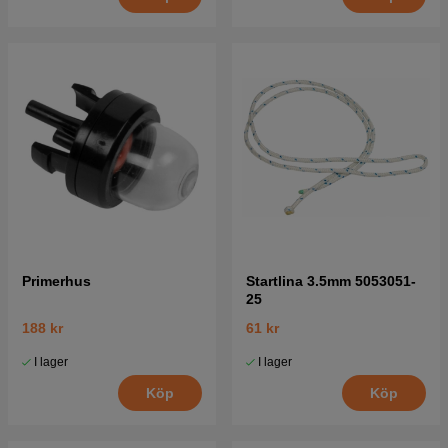
Primerhus
Startlina 3.5mm 5053051-
25
188 kr
61 kr
I lager
I lager
Köp
Köp