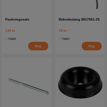
Packningssats
Bränsleslang 5817561-25
139 kr
70 kr
I lager
I lager
Köp
Köp