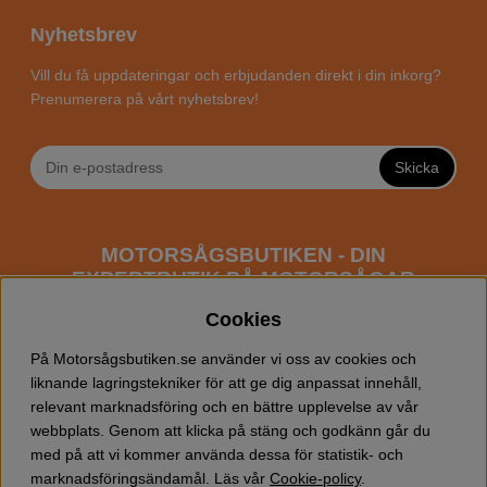
Nyhetsbrev
Vill du få uppdateringar och erbjudanden direkt i din inkorg?
Prenumerera på vårt nyhetsbrev!
Skicka
MOTORSÅGSBUTIKEN - DIN
EXPERTBUTIK PÅ MOTORSÅGAR
ONLINE
Cookies
Motorsågsbutiken är en specialiserad butik som har
På Motorsågsbutiken.se använder vi oss av cookies och
fokus mot entusiaster och professionella användare av
liknande lagringstekniker för att ge dig anpassat innehåll,
motorsågar. Vi erbjuder ett brett sortiment av
relevant marknadsföring och en bättre upplevelse av vår
Husqvarna motorsågar
samt alla tänkbara
tillbehör
som
webbplats. Genom att klicka på stäng och godkänn går du
du kan behöva vid trädfällning, gallring och allmän
med på att vi kommer använda dessa för statistik- och
skogsskötsel. Välkommen att handla din Husqvarna
marknadsföringsändamål. Läs vår
Cookie-policy
.
motorsåg och tillbehör online hos oss!