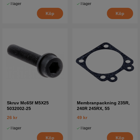
I lager
I lager
Köp
Köp
Skruv Mc6Sf M5X25
Membranpackning 235R,
5032002-25
240R 245RX, 55
26 kr
49 kr
I lager
I lager
Köp
Köp