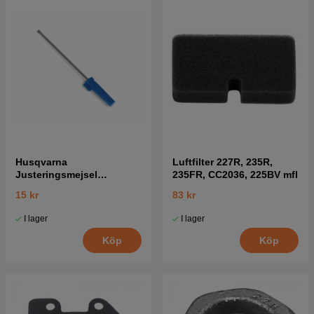
Husqvarna
Luftfilter 227R, 235R,
Justeringsmejsel
235FR, CC2036, 225BV mfl
Förgasare 5016002-03
15 kr
83 kr
I lager
I lager
Köp
Köp