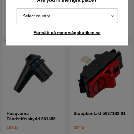
Are you in the right place?
111 kr
60 kr
63 kr
Select country
I lager
I lager
Köp
Köp
Fortsätt på motorsågsbutiken.se
Husqvarna
Stoppkontakt 5037182-01
Tändstiftsskydd 5014854-
02
106 kr
204 kr