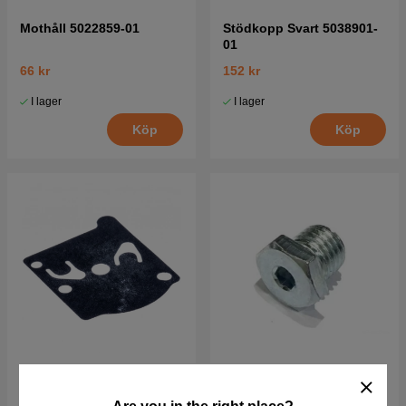
Mothåll 5022859-01
Stödkopp Svart 5038901-
01
66 kr
152 kr
I lager
I lager
Köp
Köp
Pumpmembran Husqvarna
Vinkelväxel plugg
235R, 240R, 41, CS2040
5032015-01