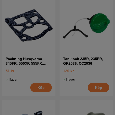
Packning Husqvarna
Tanklock 235R, 235FR,
345FR, 550XP, 555FX,
GR2036, CC2036
345RX mfl
51 kr
120 kr
I lager
I lager
Köp
Köp