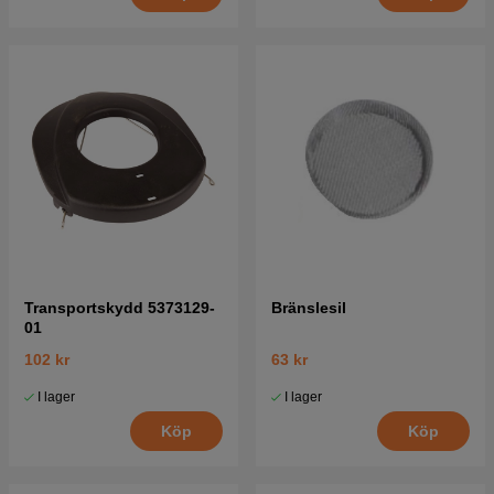
Transportskydd 5373129-
Bränslesil
01
102 kr
63 kr
I lager
I lager
Köp
Köp