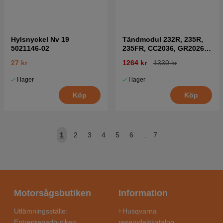
Hylsnyckel Nv 19
Tändmodul 232R, 235R,
5021146-02
235FR, CC2036, GR2026
mfl
27 kr
1264 kr
1330 kr
I lager
I lager
Köp
Köp
1
2
3
4
5
6
..
7
Motorsågsbutiken
Information
Utlämningsställe:
Husqvarna
Entreprenadbutiken
reservdelskatalog