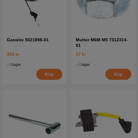
Gaswire 5021898-01
Mutter M6M M5 7312314-
01
303 kr
17 kr
I lager
I lager
Köp
Köp