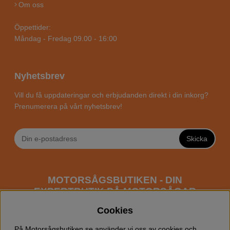
Om oss
Öppettider:
Måndag - Fredag 09.00 - 16:00
Nyhetsbrev
Vill du få uppdateringar och erbjudanden direkt i din inkorg?
Prenumerera på vårt nyhetsbrev!
Skicka
MOTORSÅGSBUTIKEN - DIN
EXPERTBUTIK PÅ MOTORSÅGAR
ONLINE
Cookies
Motorsågsbutiken är en specialiserad butik som har
På Motorsågsbutiken.se använder vi oss av cookies och