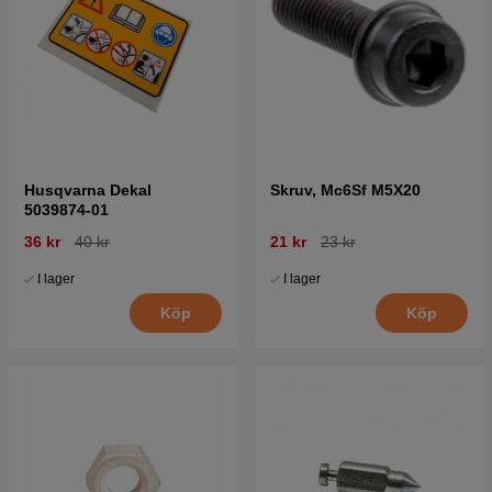
Husqvarna Dekal
Skruv, Mc6Sf M5X20
5039874-01
36 kr
40 kr
21 kr
23 kr
I lager
I lager
Köp
Köp