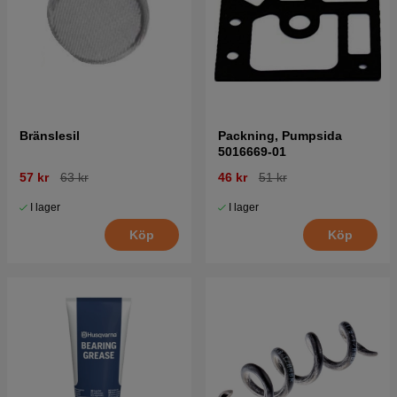
Bränslesil
Packning, Pumpsida
5016669-01
57 kr
63 kr
46 kr
51 kr
I lager
I lager
Köp
Köp