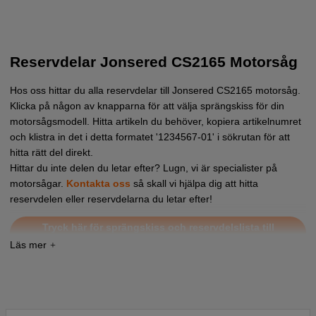
Reservdelar Jonsered CS2165 Motorsåg
Hos oss hittar du alla reservdelar till Jonsered CS2165 motorsåg.
Klicka på någon av knapparna för att välja sprängskiss för din
motorsågsmodell. Hitta artikeln du behöver, kopiera artikelnumret
och klistra in det i detta formatet '1234567-01' i sökrutan för att
hitta rätt del direkt.
Hittar du inte delen du letar efter? Lugn, vi är specialister på
motorsågar.
Kontakta oss
så skall vi hjälpa dig att hitta
reservdelen eller reservdelarna du letar efter!
Tryck här för sprängskiss och reservdelslista till
Jonsered CS2165 EPA 2007-03
Tryck här för sprängskiss och reservdelslista till
Jonsered CS2165 2003-06
Tryck här för sprängskiss och reservdelslista till