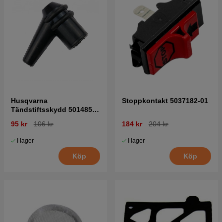
Husqvarna
Stoppkontakt 5037182-01
Tändstiftsskydd 5014854-
02
95 kr
106 kr
184 kr
204 kr
I lager
I lager
Köp
Köp