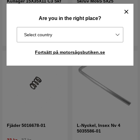
Kullager 15X35X11 C3 Skf
Skruv Mc6S 5X25
6202 7382202-25
7255333-55
87 kr
97 kr
21 kr
23 kr
Are you in the right place?
I lager
I lager
Select country
Köp
Köp
Fortsätt på motorsågsbutiken.se
Fjäder 5016678-01
L-Nyckel, Insex Nv 4
5035586-01