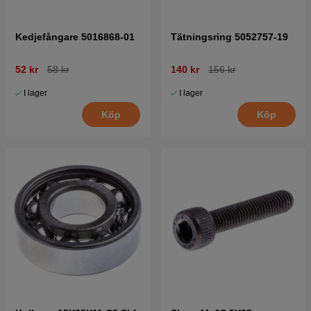
Kedjefångare 5016868-01
Tätningsring 5052757-19
52 kr
58 kr
140 kr
156 kr
I lager
I lager
Köp
Köp