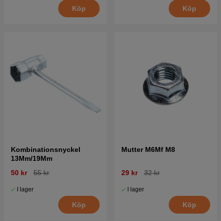
Köp
Köp
Kombinationsnyckel
Mutter M6Mf M8
13Mm/19Mm
50 kr
55 kr
29 kr
32 kr
I lager
I lager
Köp
Köp