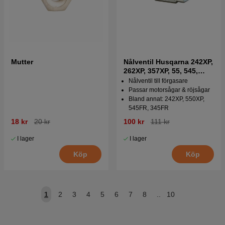
Mutter
Nålventil Husqarna 242XP,
262XP, 357XP, 55, 545,
550XP
Nålventil till förgasare
Passar motorsågar & röjsågar
Bland annat: 242XP, 550XP,
545FR, 345FR
18 kr
20 kr
100 kr
111 kr
I lager
I lager
Köp
Köp
1
2
3
4
5
6
7
8
..
10