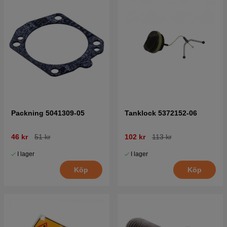
Packning 5041309-05
Tanklock 5372152-06
46 kr
51 kr
102 kr
113 kr
I lager
I lager
Köp
Köp