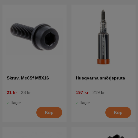
Skruv, Mc6Sf M5X16
Husqvarna smörjspruta
21 kr
23 kr
197 kr
219 kr
I lager
I lager
Köp
Köp