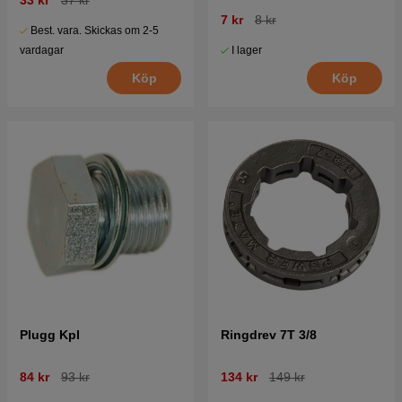
33 kr
37 kr
7 kr
8 kr
Best. vara. Skickas om 2-5
I lager
vardagar
Köp
Köp
Plugg Kpl
Ringdrev 7T 3/8
84 kr
93 kr
134 kr
149 kr