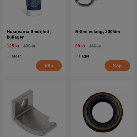
Husqvarna Smörjfett,
Bränsleslang, 300Mm
kullager
125 kr
139 kr
99 kr
110 kr
I lager
I lager
Köp
Köp