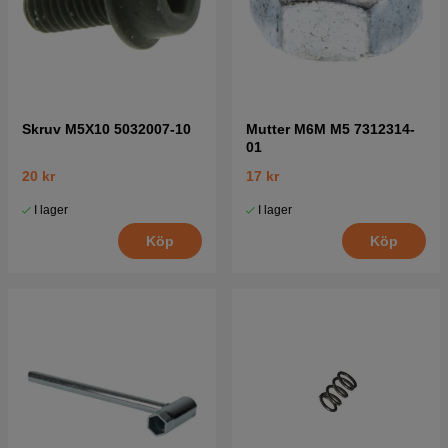
Skruv M5X10 5032007-10
Mutter M6M M5 7312314-
01
20 kr
17 kr
I lager
I lager
Köp
Köp