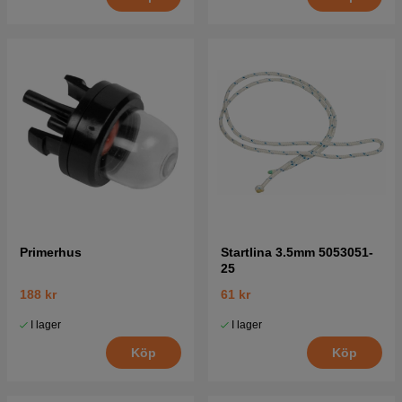
Primerhus
Startlina 3.5mm 5053051-
25
188 kr
61 kr
I lager
I lager
Köp
Köp