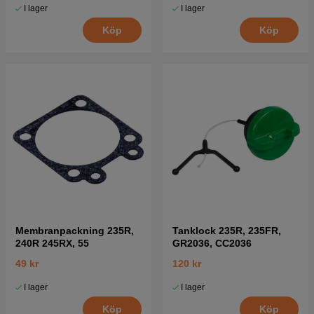
I lager
I lager
Köp
Köp
Membranpackning 235R,
Tanklock 235R, 235FR,
240R 245RX, 55
GR2036, CC2036
49 kr
120 kr
I lager
I lager
Köp
Köp