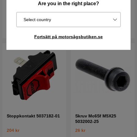
Are you in the right place?
02
60 kr
63 kr
106 kr
I lager
I lager
Select country
Köp
Köp
Fortsätt på motorsågsbutiken.se
Stoppkontakt 5037182-01
Skruv Mc6Sf M5X25
5032002-25
204 kr
26 kr