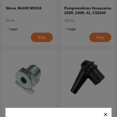
Skruv, Mc6Sf M5X16
Pumpmembran Husqvarna
235R, 240R, 41, CS2040
23 kr
111 kr
I lager
I lager
Köp
Köp
Vinkelväxel plugg
Husqvarna
5032015-01
Tändstiftsskydd 5014854-