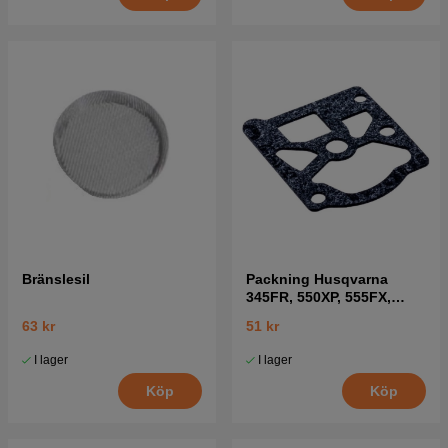
Bränslesil
Packning Husqvarna
345FR, 550XP, 555FX,
345RX mfl
63 kr
51 kr
I lager
I lager
Köp
Köp