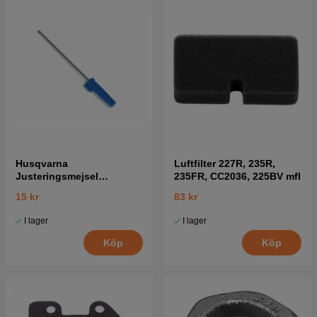
Husqvarna
Luftfilter 227R, 235R,
Justeringsmejsel
235FR, CC2036, 225BV mfl
Förgasare 5016002-03
15 kr
83 kr
I lager
I lager
Köp
Köp