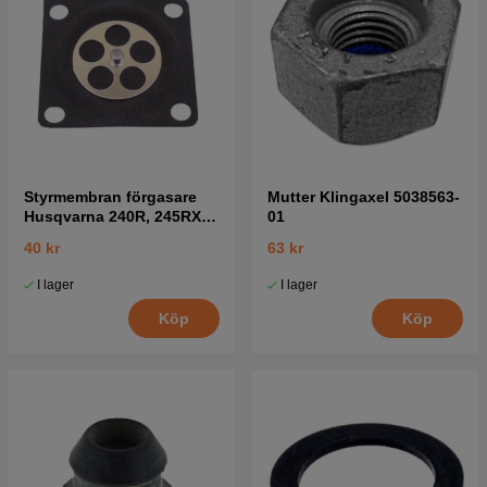
Styrmembran förgasare
Mutter Klingaxel 5038563-
Husqvarna 240R, 245RX,
01
41
40 kr
63 kr
I lager
I lager
Köp
Köp