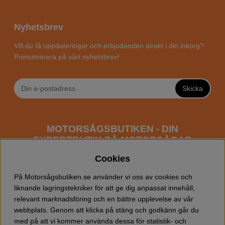
Nyhetsbrev
Vill du få uppdateringar och erbjudanden direkt i din inkorg?
Prenumerera på vårt nyhetsbrev!
Skicka
MOTORSÅGSBUTIKEN - DIN
EXPERTBUTIK PÅ MOTORSÅGAR
ONLINE
Cookies
Motorsågsbutiken är en specialiserad butik som har
På Motorsågsbutiken.se använder vi oss av cookies och
fokus mot entusiaster och professionella användare av
liknande lagringstekniker för att ge dig anpassat innehåll,
motorsågar. Vi erbjuder ett brett sortiment av
relevant marknadsföring och en bättre upplevelse av vår
Husqvarna motorsågar
samt alla tänkbara
tillbehör
som
webbplats. Genom att klicka på stäng och godkänn går du
du kan behöva vid trädfällning, gallring och allmän
med på att vi kommer använda dessa för statistik- och
skogsskötsel. Välkommen att handla din Husqvarna