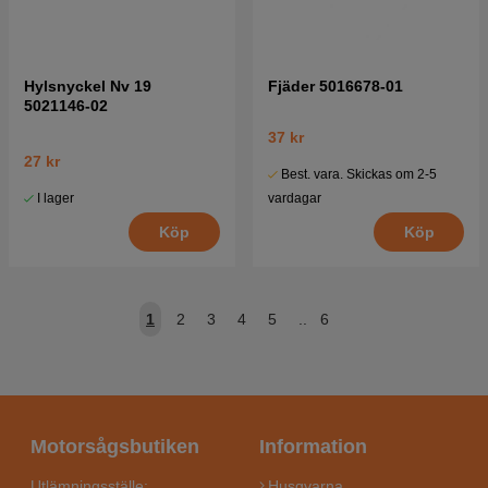
Hylsnyckel Nv 19
Fjäder 5016678-01
5021146-02
37 kr
27 kr
Best. vara. Skickas om 2-5
I lager
vardagar
Köp
Köp
1
2
3
4
5
..
6
Motorsågsbutiken
Information
Utlämningsställe:
Husqvarna