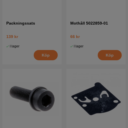
Packningssats
Mothåll 5022859-01
139 kr
66 kr
I lager
I lager
Köp
Köp