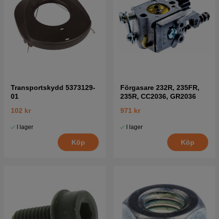
Transportskydd 5373129-
Förgasare 232R, 235FR,
01
235R, CC2036, GR2036
102 kr
971 kr
I lager
I lager
Köp
Köp