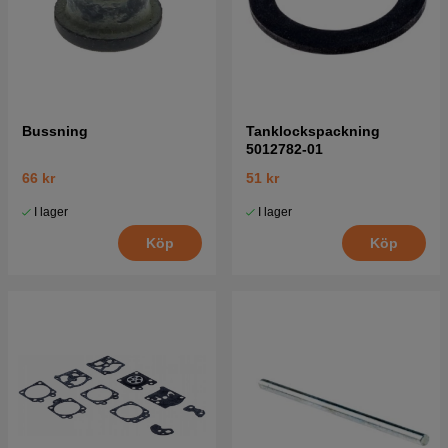
Bussning
Tanklockspackning
5012782-01
66 kr
51 kr
I lager
I lager
Köp
Köp