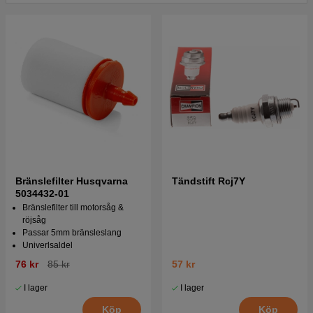
Bränslefilter Husqvarna
Tändstift Rcj7Y
5034432-01
Bränslefilter till motorsåg &
röjsåg
Passar 5mm bränsleslang
Univerlsaldel
76 kr
85 kr
57 kr
I lager
I lager
Köp
Köp