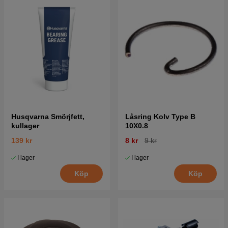
Husqvarna Smörjfett,
Låsring Kolv Type B
kullager
10X0.8
139 kr
8 kr
9 kr
I lager
I lager
Köp
Köp