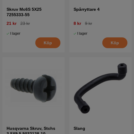
Skruv Mc6S 5X25
Spårryttare 4
7255333-55
21 kr
23 kr
8 kr
9 kr
I lager
I lager
Köp
Köp
Husqvarna Skruv, Stchs
Slang
3,5X9,5 5032128-10