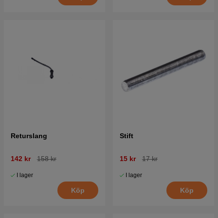
Returslang
Stift
142 kr
158 kr
15 kr
17 kr
I lager
I lager
Köp
Köp