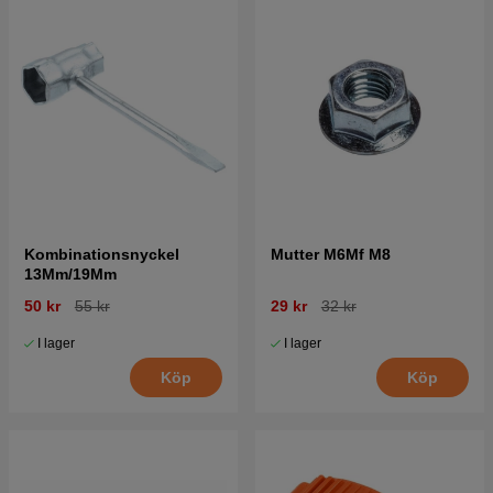
Kombinationsnyckel
Mutter M6Mf M8
13Mm/19Mm
50 kr
55 kr
29 kr
32 kr
I lager
I lager
Köp
Köp