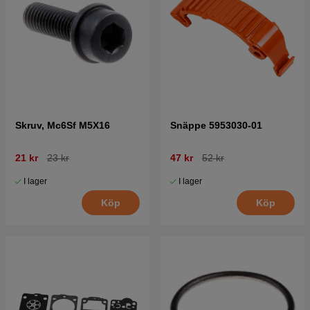
Skruv, Mc6Sf M5X16
Snäppe 5953030-01
21 kr
23 kr
47 kr
52 kr
I lager
I lager
Köp
Köp