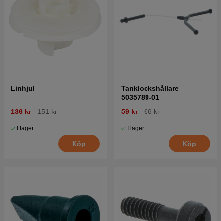
Linhjul
Tanklockshållare
5035789-01
136 kr
151 kr
59 kr
66 kr
I lager
I lager
Köp
Köp