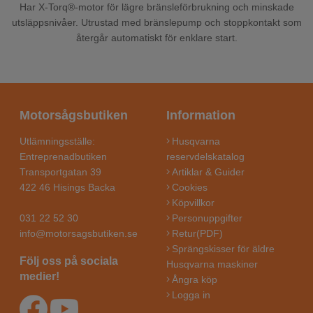
Har X-Torq®-motor för lägre bränsleförbrukning och minskade
utsläppsnivåer. Utrustad med bränslepump och stoppkontakt som
återgår automatiskt för enklare start.
Motorsågsbutiken
Information
Utlämningsställe:
Husqvarna
Entreprenadbutiken
reservdelskatalog
Transportgatan 39
Artiklar & Guider
422 46 Hisings Backa
Cookies
Köpvillkor
031 22 52 30
Personuppgifter
info@motorsagsbutiken.se
Retur(PDF)
Sprängskisser för äldre
Följ oss på sociala
Husqvarna maskiner
medier!
Ångra köp
Logga in