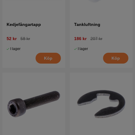
Kedjefångartapp
Tankluftning
52 kr
58 kr
186 kr
207 kr
I lager
I lager
Köp
Köp