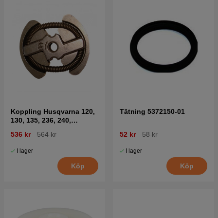
Koppling Husqvarna 120,
Tätning 5372150-01
130, 135, 236, 240,
CS2234, CS2238
536 kr
564 kr
52 kr
58 kr
I lager
I lager
Köp
Köp