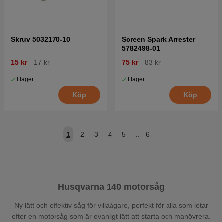
Skruv 5032170-10
Screen Spark Arrester
5782498-01
15 kr
17 kr
75 kr
83 kr
I lager
I lager
Köp
Köp
1
2
3
4
5
..
6
Husqvarna 140 motorsåg
Ny lätt och effektiv såg för villaägare, perfekt för alla som letar
efter en motorsåg som är ovanligt lätt att starta och manövrera.