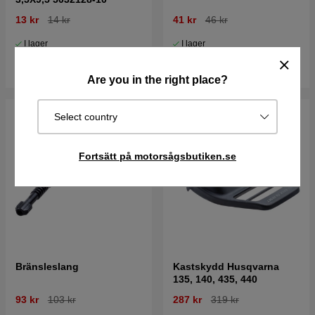
13 kr
14 kr
41 kr
46 kr
I lager
I lager
Köp
Köp
Are you in the right place?
Select country
Fortsätt på motorsågsbutiken.se
Bränsleslang
Kastskydd Husqvarna
135, 140, 435, 440
93 kr
103 kr
287 kr
319 kr