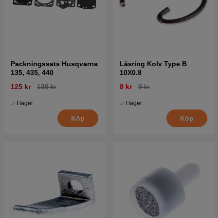
Packningssats Husqvarna
Låsring Kolv Type B
135, 435, 440
10X0.8
125 kr
139 kr
8 kr
9 kr
I lager
I lager
Köp
Köp