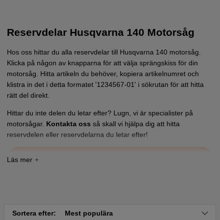
Reservdelar Husqvarna 140 Motorsåg
Hos oss hittar du alla reservdelar till Husqvarna 140 motorsåg.
Klicka på någon av knapparna för att välja sprängskiss för din
motorsåg. Hitta artikeln du behöver, kopiera artikelnumret och
klistra in det i detta formatet '1234567-01' i sökrutan för att hitta
rätt del direkt.
Hittar du inte delen du letar efter? Lugn, vi är specialister på
motorsågar.
Kontakta oss
så skall vi hjälpa dig att hitta
reservdelen eller reservdelarna du letar efter!
Tryck här för sprängskiss och reservdelslista till
Husqvarna 140 from 2012-01
Tryck här för sprängskiss och reservdelslista till
Husqvarna 140e Trio Brake 2012-02
Sortera efter:
Mest populära