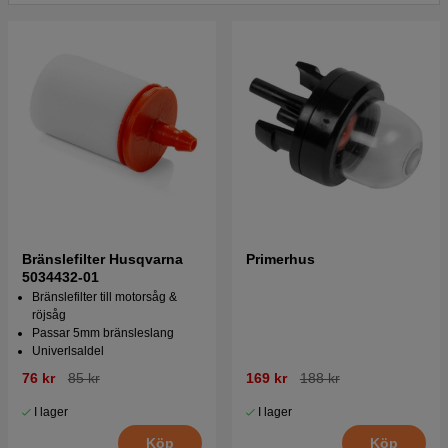
Bränslefilter Husqvarna
Primerhus
5034432-01
Bränslefilter till motorsåg &
röjsåg
Passar 5mm bränsleslang
Univerlsaldel
76 kr
85 kr
169 kr
188 kr
I lager
I lager
Köp
Köp