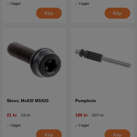
I lager
I lager
Köp
Köp
Skruv, Mc6Sf M5X20
Pumpkolv
21 kr
23 kr
186 kr
207 kr
I lager
I lager
Köp
Köp