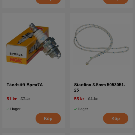
Tändstift Bpmr7A
Startlina 3.5mm 5053051-
25
51 kr
57 kr
55 kr
61 kr
I lager
I lager
Köp
Köp