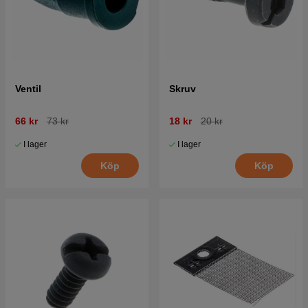
Ventil
Skruv
66 kr
73 kr
18 kr
20 kr
I lager
I lager
Köp
Köp