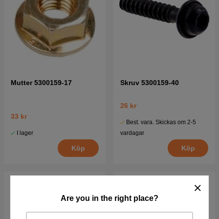
Mutter 5300159-17
Skruv 5300159-40
26 kr
33 kr
Best. vara. Skickas om 2-5
I lager
vardagar
Köp
Köp
Are you in the right place?