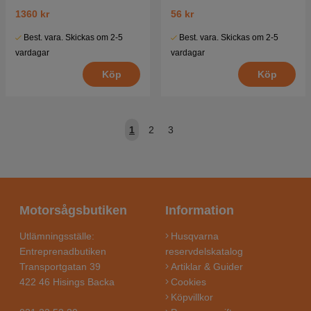
1360 kr
56 kr
Best. vara. Skickas om 2-5
Best. vara. Skickas om 2-5
vardagar
vardagar
Köp
Köp
1
2
3
Motorsågsbutiken
Information
Utlämningsställe:
Husqvarna
Entreprenadbutiken
reservdelskatalog
Transportgatan 39
Artiklar & Guider
422 46 Hisings Backa
Cookies
Köpvillkor