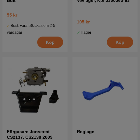
Bult
Vevlager, Kpl 5300563-63
55 kr
105 kr
Best. vara. Skickas om 2-5
I lager
vardagar
Köp
Köp
Förgasare Jonsered
Reglage
CS2137, CS2138 2009