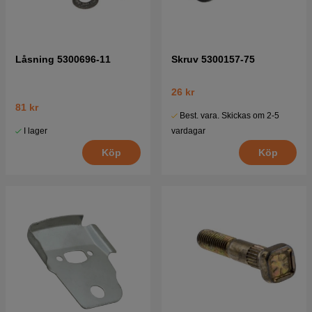
Låsning 5300696-11
Skruv 5300157-75
26 kr
81 kr
Best. vara. Skickas om 2-5
I lager
vardagar
Köp
Köp