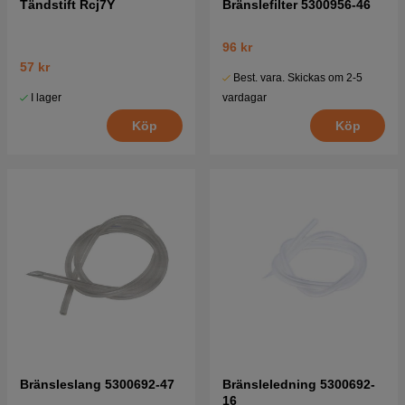
Tändstift Rcj7Y
Bränslefilter 5300956-46
96 kr
57 kr
Best. vara. Skickas om 2-5
I lager
vardagar
Köp
Köp
Bränsleslang 5300692-47
Bränsleledning 5300692-
16