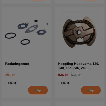
Packningssats
Koppling Husqvarna 120,
130, 135, 236, 240,
CS2234, CS2238
201 kr
536 kr
564 kr
I lager
I lager
Köp
Köp