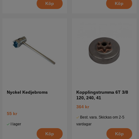
Köp
Köp
Nyckel Kedjebroms
Kopplingstrumma 6T 3/8
120, 240, 41
364 kr
55 kr
Best. vara. Skickas om 2-5
I lager
vardagar
Köp
Köp