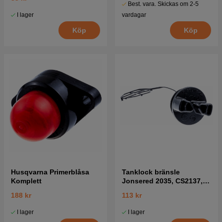
Best. vara. Skickas om 2-5
I lager
vardagar
Köp
Köp
Husqvarna Primerblåsa
Tanklock bränsle
Komplett
Jonsered 2035, CS2137,
CS2138 mfl
188 kr
113 kr
I lager
I lager