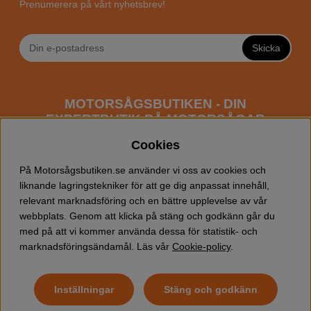
Prenumerera på vårt nyhetsbrev!
Skicka
MOTORSÅGSBUTIKEN - DIN
EXPERTBUTIK PÅ MOTORSÅGAR
ONLINE
Cookies
Motorsågsbutiken är en specialiserad butik som har
På Motorsågsbutiken.se använder vi oss av cookies och
fokus mot entusiaster och professionella användare av
liknande lagringstekniker för att ge dig anpassat innehåll,
motorsågar. Vi erbjuder ett brett sortiment av
relevant marknadsföring och en bättre upplevelse av vår
Husqvarna motorsågar
samt alla tänkbara
tillbehör
som
webbplats. Genom att klicka på stäng och godkänn går du
du kan behöva vid trädfällning, gallring och allmän
med på att vi kommer använda dessa för statistik- och
skogsskötsel. Välkommen att handla din Husqvarna
marknadsföringsändamål. Läs vår
Cookie-policy
.
motorsåg och tillbehör online hos oss!
Inställningar
Stäng och godkänn