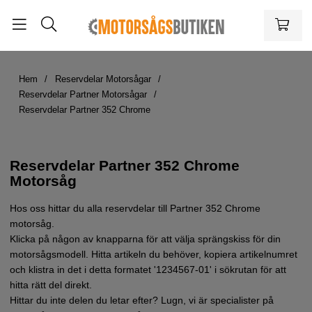
Hem
Reservdelar Motorsågar
Reservdelar Partner Motorsågar
Reservdelar Partner 352 Chrome
Reservdelar Partner 352 Chrome
Motorsåg
Hos oss hittar du alla reservdelar till Partner 352 Chrome
motorsåg.
Klicka på någon av knapparna för att välja sprängskiss för din
motorsågsmodell. Hitta artikeln du behöver, kopiera artikelnumret
och klistra in det i detta formatet '1234567-01' i sökrutan för att
hitta rätt del direkt.
Hittar du inte delen du letar efter? Lugn, vi är specialister på