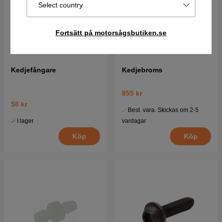
Select country
Fortsätt på motorsågsbutiken.se
Kedjefångare
Kedjebroms
855 kr
58 kr
Best. vara. Skickas om 2-5
I lager
vardagar
Köp
Köp