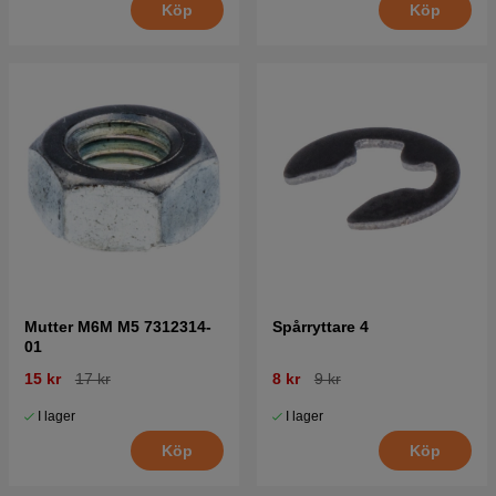
Köp
Köp
Mutter M6M M5 7312314-
Spårryttare 4
01
15 kr
17 kr
8 kr
9 kr
I lager
I lager
Köp
Köp