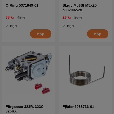
O-Ring 5371849-01
Skruv Mc6Sf M5X25
5032002-25
38 kr
42 kr
23 kr
26 kr
I lager
I lager
Köp
Köp
Förgasare 323R, 323C,
Fjäder 5038736-01
325RX