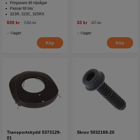
Förgasare till röjsågar
Passar till bla:
323R, 323C, 325RX
659 kr
732 kr
33 kr
37 kr
I lager
I lager
Köp
Köp
Transportskydd 5373129-
Skruv 5032168-20
01