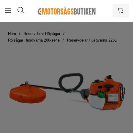
Hem
Reservdelar Röjsågar
Röjsågar Husqvarna 200-serie
Reservdelar Husqvarna 223L