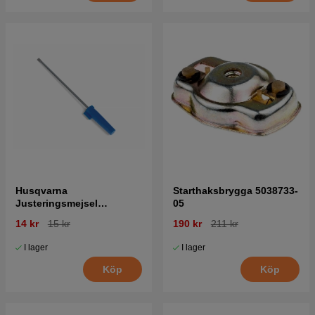
Husqvarna
Starthaksbrygga 5038733-
Justeringsmejsel
05
Förgasare 5016002-03
14 kr
15 kr
190 kr
211 kr
I lager
I lager
Köp
Köp