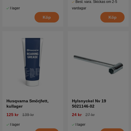
Best. vara. Skickas om 2-5
I lager
vardagar
Köp
Köp
Husqvarna Smörjfett,
Hylsnyckel Nv 19
kullager
5021146-02
125 kr
139 kr
24 kr
27 kr
I lager
I lager