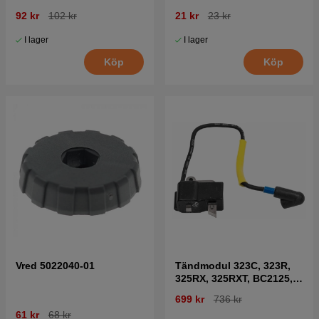
92 kr
102 kr
21 kr
23 kr
I lager
I lager
Köp
Köp
Vred 5022040-01
Tändmodul 323C, 323R,
325RX, 325RXT, BC2125,
GC2125
699 kr
736 kr
61 kr
68 kr