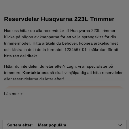
Reservdelar Husqvarna 223L Trimmer
Hos oss hittar du alla reservdelar till Husqvarna 223L trimmer.
Klicka på någon av knapparna för att välja sprängskiss för din
trimmermodell. Hitta artikeln du behöver, kopiera artikelnumret
och klistra in det i detta formatet '1234567-01' i sökrutan för att
hitta rätt del direkt.
Hittar du inte delen du letar efter? Lugn, vi är specialister på
trimmers.
Kontakta oss
så skall vi hjälpa dig att hitta reservdelen
eller reservdelarna du letar efter!
Tryck här för sprängskiss och reservdelslista till
Husqvarna 223 L
Sortera efter:
Mest populära