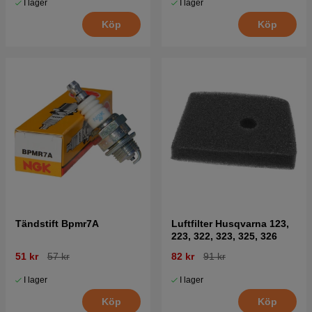
I lager
I lager
Köp
Köp
Tändstift Bpmr7A
Luftfilter Husqvarna 123,
223, 322, 323, 325, 326
51 kr
57 kr
82 kr
91 kr
I lager
I lager
Köp
Köp