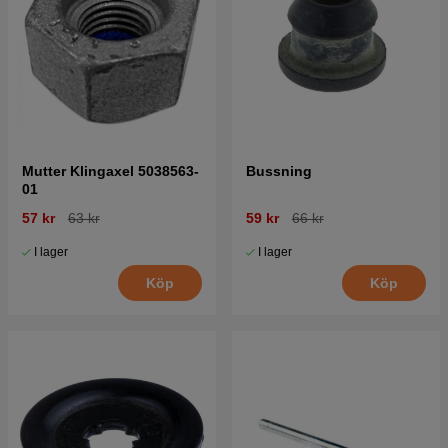
Mutter Klingaxel 5038563-
Bussning
01
57 kr
63 kr
59 kr
66 kr
I lager
I lager
Köp
Köp