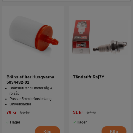
Bränslefilter Husqvarna
Tändstift Rcj7Y
5034432-01
Bränslefilter till motorsåg &
röjsåg
Passar 5mm bränsleslang
Univerlsaldel
76 kr
85 kr
51 kr
57 kr
I lager
I lager
Köp
Köp