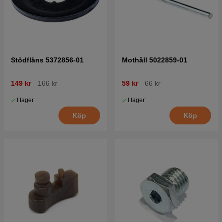
Stödfläns 5372856-01
Mothåll 5022859-01
149 kr
166 kr
59 kr
66 kr
I lager
I lager
Köp
Köp