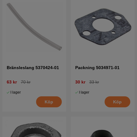
Bränsleslang 5370424-01
Packning 5034971-01
63 kr
70 kr
30 kr
33 kr
I lager
I lager
Köp
Köp