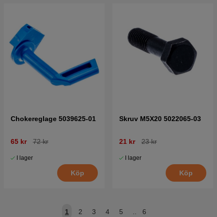
Chokereglage 5039625-01
Skruv M5X20 5022065-03
65 kr
72 kr
21 kr
23 kr
I lager
I lager
Köp
Köp
1
2
3
4
5
..
6