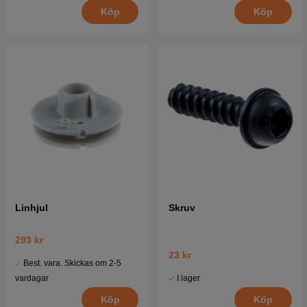
Köp
Köp
Linhjul
Skruv
293 kr
23 kr
Best. vara. Skickas om 2-5
I lager
vardagar
Köp
Köp