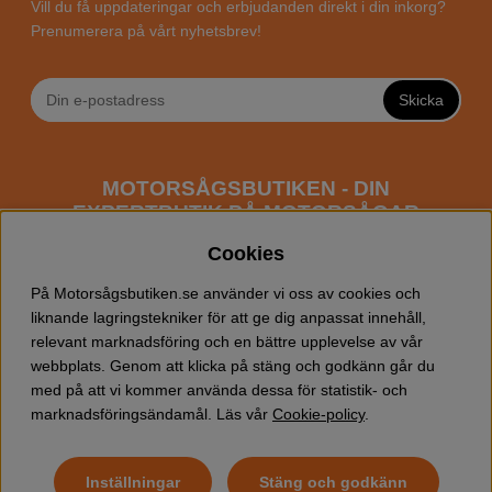
Vill du få uppdateringar och erbjudanden direkt i din inkorg?
Prenumerera på vårt nyhetsbrev!
Skicka
MOTORSÅGSBUTIKEN - DIN
EXPERTBUTIK PÅ MOTORSÅGAR
ONLINE
Cookies
Motorsågsbutiken är en specialiserad butik som har
På Motorsågsbutiken.se använder vi oss av cookies och
fokus mot entusiaster och professionella användare av
liknande lagringstekniker för att ge dig anpassat innehåll,
motorsågar. Vi erbjuder ett brett sortiment av
relevant marknadsföring och en bättre upplevelse av vår
Husqvarna motorsågar
samt alla tänkbara
tillbehör
som
webbplats. Genom att klicka på stäng och godkänn går du
du kan behöva vid trädfällning, gallring och allmän
med på att vi kommer använda dessa för statistik- och
skogsskötsel. Välkommen att handla din Husqvarna
marknadsföringsändamål. Läs vår
Cookie-policy
.
motorsåg och tillbehör online hos oss!
Inställningar
Stäng och godkänn