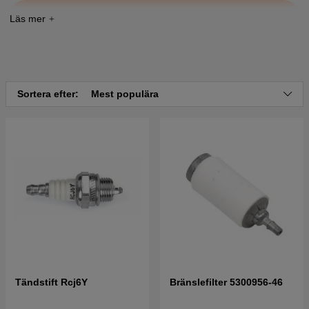
Tryck här för sprängskiss och reservdelslista till
Jonsered GT25 L 2002-08
Sortera efter:
Mest populära
Tändstift Rcj6Y
Bränslefilter 5300956-46