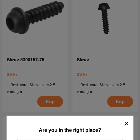
Skruv 5300157-75
Skruv
26 kr
23 kr
Best. vara. Skickas om 2-5
Best. vara. Skickas om 2-5
vardagar
vardagar
Köp
Köp
Are you in the right place?