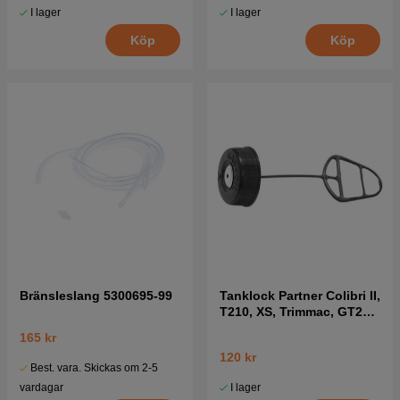
I lager
I lager
Köp
Köp
Bränsleslang 5300695-99
Tanklock Partner Colibri II,
T210, XS, Trimmac, GT25
mfl
165 kr
120 kr
Best. vara. Skickas om 2-5
I lager
vardagar