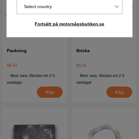
Select country
Fortsätt på motorsågsbutiken.se
Packning
Bricka
55 kr
91 kr
Best. vara. Skickas om 2-5
Best. vara. Skickas om 2-5
vardagar
vardagar
Köp
Köp