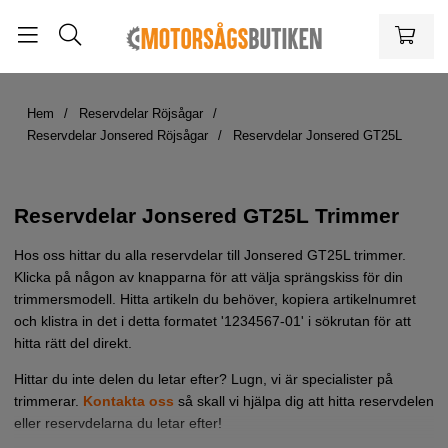
Hem
Reservdelar Röjsågar
Reservdelar Jonsered Röjsågar
Reservdelar Jonsered GT25L
Reservdelar Jonsered GT25L Trimmer
Hos oss hittar du alla reservdelar till Jonsered GT25L trimmer.
Klicka på någon av knapparna för att välja sprängskiss för din
trimmersmodell. Hitta artikeln du behöver, kopiera artikelnumret
och klistra in det i detta formatet '1234567-01' i sökrutan för att
hitta rätt del direkt.
Hittar du inte delen du letar efter? Lugn, vi är specialister på
trimmerar.
Kontakta oss
så skall vi hjälpa dig att hitta reservdelen
eller reservdelarna du letar efter!