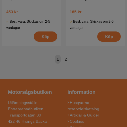
453 kr
185 kr
Best. vara. Skickas om 2-5
Best. vara. Skickas om 2-5
vardagar
vardagar
Köp
Köp
1
2
Motorsågsbutiken
Information
Utlämningsställe:
Husqvarna
Entreprenadbutiken
reservdelskatalog
Transportgatan 39
Artiklar & Guider
422 46 Hisings Backa
Cookies