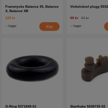
Framstycke Balance 35, Balance
Vinkelväxel plugg 503
X, Balance XB
225 kr
60 kr
63 kr
I lager
I lager
Köp
O-Ring 5371849-01
Starthake 5038735-02