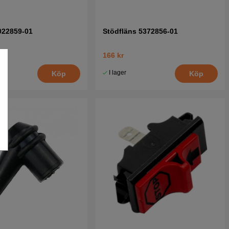
022859-01
Stödfläns 5372856-01
166 kr
I lager
Köp
Köp