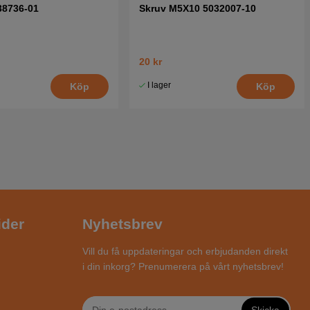
38736-01
Skruv M5X10 5032007-10
20 kr
I lager
Köp
Köp
ider
Nyhetsbrev
Vill du få uppdateringar och erbjudanden direkt
i din inkorg? Prenumerera på vårt nyhetsbrev!