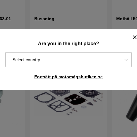
563-01
Bussning
Mothåll 5
66 kr
66 kr
Are you in the right place?
I lager
I lager
Köp
Köp
Select country
Fortsätt på motorsågsbutiken.se