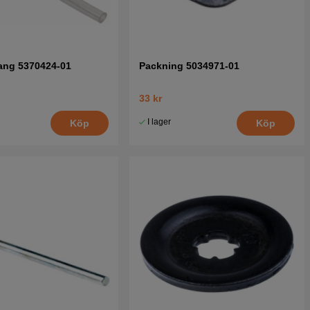
ang 5370424-01
Packning 5034971-01
33 kr
I lager
Köp
Köp