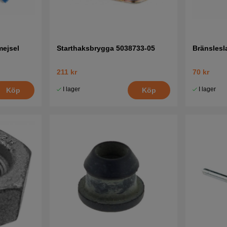
mejsel
Starthaksbrygga 5038733-05
Bränslesl
211 kr
70 kr
I lager
I lager
Köp
Köp