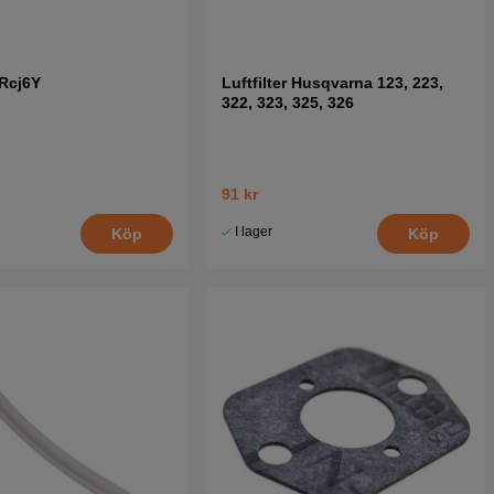
lista till Husqvarna 326LDX 20061400001-
100000
 Rcj6Y
Luftfilter Husqvarna 123, 223,
322, 323, 325, 326
lista till Husqvarna 326LDX 20070100001-
800000
lista till Husqvarna 326LDX 20091800001-
rent
91 kr
I lager
Köp
Köp