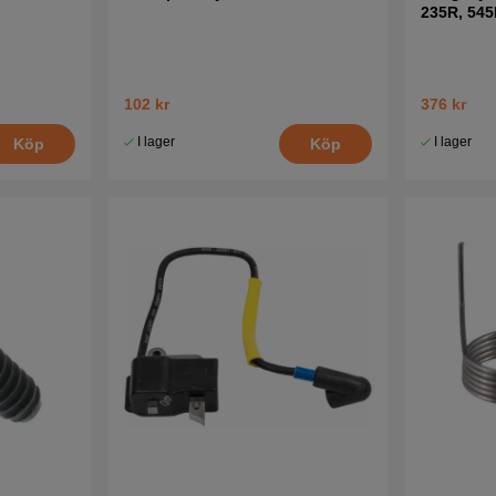
235R, 545
102 kr
376 kr
I lager
I lager
Köp
Köp