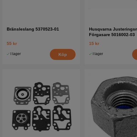
Bränsleslang 5370523-01
Husqvarna Justerings
Förgasare 5016002-03
55 kr
15 kr
I lager
I lager
Köp