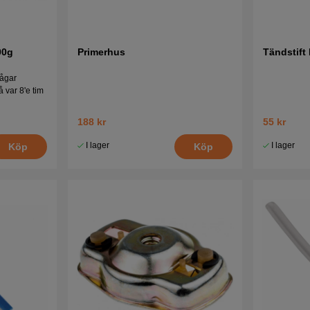
Tryck här för sprängskiss och reservdels
20070
00g
Primerhus
Tändstift
Tryck här för sprängskiss och reservdels
20091
sågar
 var 8'e tim
Tryck här för sprängskiss och reservdels
Cur
188 kr
55 kr
I lager
I lager
Köp
Köp