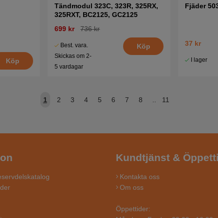
Tändmodul 323C, 323R, 325RX,
Fjäder 50
325RXT, BC2125, GC2125
699 kr
736 kr
37 kr
Best. vara.
Köp
Skickas om 2-
I lager
Köp
5 vardagar
1
2
3
4
5
6
7
8
..
11
ion
Kundtjänst & Öppett
servdelskatalog
Kontakta oss
ider
Om oss
Öppettider: