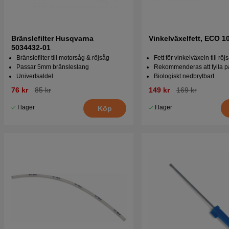
Bränslefilter Husqvarna
Vinkelväxelfett, ECO 1
5034432-01
Bränslefilter till motorsåg & röjsåg
Fett för vinkelväxeln till röj
Passar 5mm bränsleslang
Rekommenderas att fylla på
Univerlsaldel
Biologiskt nedbrytbart
76 kr
85 kr
149 kr
169 kr
I lager
I lager
Köp