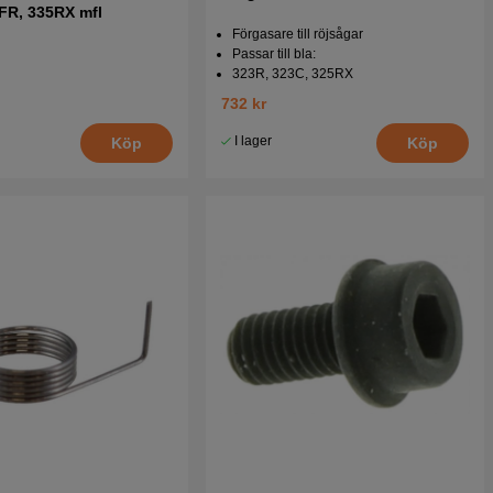
FR, 335RX mfl
Förgasare till röjsågar
Passar till bla:
323R, 323C, 325RX
732 kr
I lager
Köp
Köp