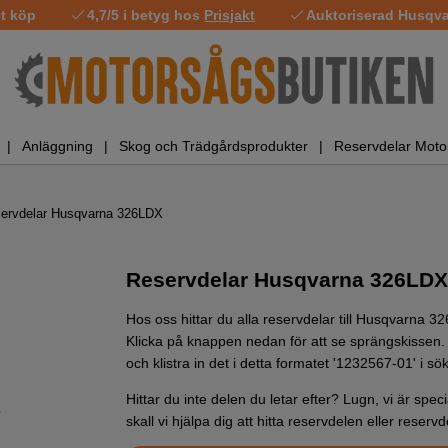
t köp
4,7/5 i betyg hos
Prisjakt
Auktoriserad Husqvar
Anläggning
Skog och Trädgårdsprodukter
Reservdelar Moto
ervdelar Husqvarna 326LDX
Reservdelar Husqvarna 326LDX
Hos oss hittar du alla reservdelar till Husqvarna 3
Klicka på knappen nedan för att se sprängskissen. 
och klistra in det i detta formatet '1232567-01' i sökr
Hittar du inte delen du letar efter? Lugn, vi är spe
skall vi hjälpa dig att hitta reservdelen eller reservd