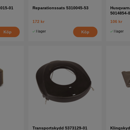
2015-01
Reparationssats 5310045-53
Husqvarn
5014854-
172 kr
106 kr
I lager
I lager
Köp
Köp
Transportskydd 5373129-01
Klingsky