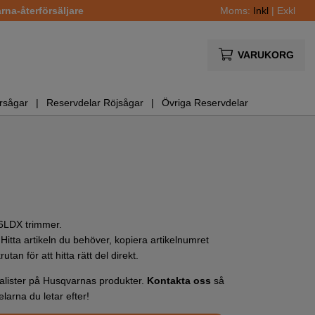
na-återförsäljare
Moms:
Inkl
|
Exkl
VARUKORG
rsågar
Reservdelar Röjsågar
Övriga Reservdelar
26LDX trimmer.
Hitta artikeln du behöver, kopiera artikelnumret
utan för att hitta rätt del direkt.
cialister på Husqvarnas produkter.
Kontakta oss
så
elarna du letar efter!