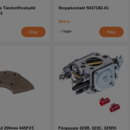
a Tändstiftsskydd
Stoppkontakt 5037182-01
02
204 kr
I lager
Köp
Köp
dd 200mm 345FXT,
Förgasare 323R, 323C, 325RX