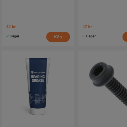
42 kr
47 kr
I lager
I lager
Köp