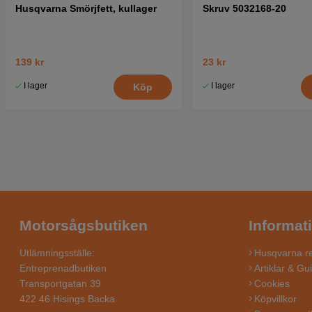
Husqvarna Smörjfett, kullager
Skruv 5032168-20
139 kr
23 kr
I lager
I lager
Köp
Motorsågsbutiken
Informat
Utlämningsställe:
Husqvarna re
Entreprenadbutiken
Artiklar & Gu
Transportgatan 39
Cookies
422 46 Hisings Backa
Köpvillkor