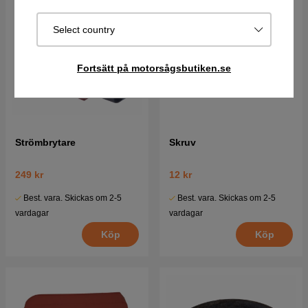
Select country
Fortsätt på motorsågsbutiken.se
Strömbrytare
Skruv
249 kr
12 kr
Best. vara. Skickas om 2-5
Best. vara. Skickas om 2-5
vardagar
vardagar
Köp
Köp