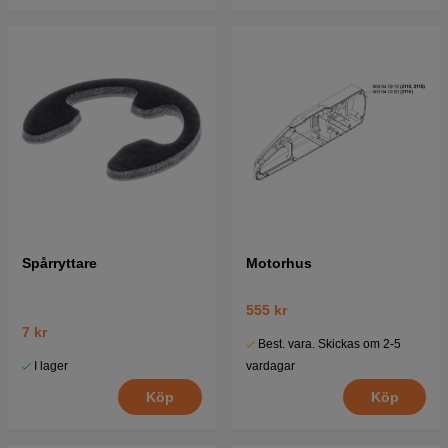
Spårryttare
Motorhus
555 kr
7 kr
Best. vara. Skickas om 2-5
I lager
vardagar
Köp
Köp