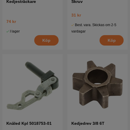
Kedjesträckare
Skruv
31 kr
74 kr
Best. vara. Skickas om 2-5
I lager
vardagar
Köp
Köp
Knäled Kpl 5018753-01
Kedjedrev 3/8 6T