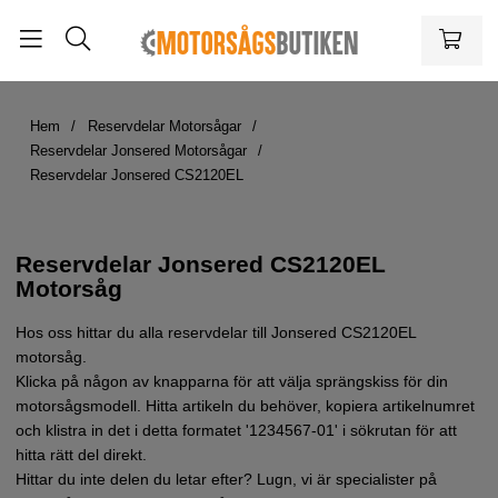
Hem
Reservdelar Motorsågar
Reservdelar Jonsered Motorsågar
Reservdelar Jonsered CS2120EL
Reservdelar Jonsered CS2120EL
Motorsåg
Hos oss hittar du alla reservdelar till Jonsered CS2120EL
motorsåg.
Klicka på någon av knapparna för att välja sprängskiss för din
motorsågsmodell. Hitta artikeln du behöver, kopiera artikelnumret
och klistra in det i detta formatet '1234567-01' i sökrutan för att
hitta rätt del direkt.
Hittar du inte delen du letar efter? Lugn, vi är specialister på