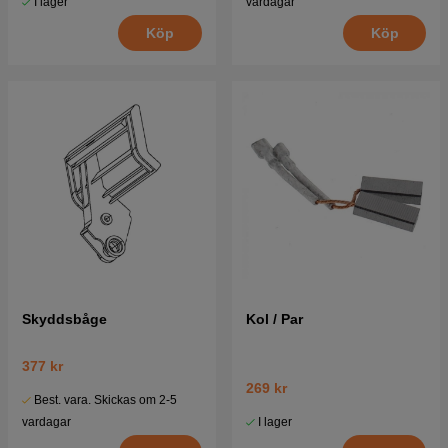
I lager
vardagar
Köp
Köp
Skyddsbåge
Kol / Par
377 kr
269 kr
Best. vara. Skickas om 2-5
I lager
vardagar