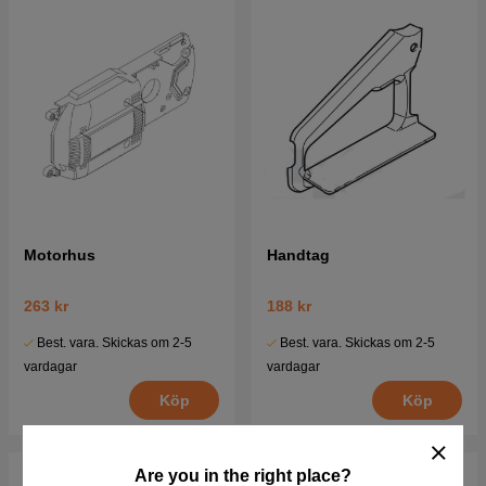
Motorhus
Handtag
263 kr
188 kr
Best. vara. Skickas om 2-5
Best. vara. Skickas om 2-5
vardagar
vardagar
Köp
Köp
Are you in the right place?