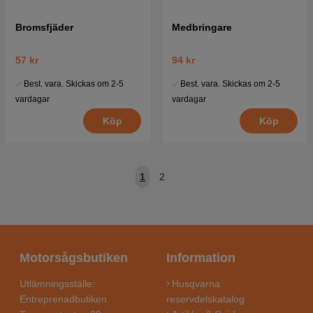
Bromsfjäder
Medbringare
57 kr
94 kr
Best. vara. Skickas om 2-5
Best. vara. Skickas om 2-5
vardagar
vardagar
Köp
Köp
1
2
Motorsågsbutiken
Information
Utlämningsställe:
Husqvarna
Entreprenadbutiken
reservdelskatalog