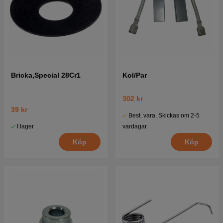
Bricka,Special 28Cr1
Kol/Par
302 kr
39 kr
Best. vara. Skickas om 2-5
I lager
vardagar
Köp
Köp