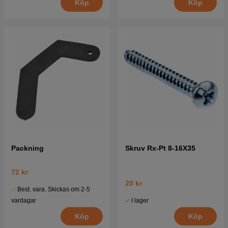
Köp
Köp
Packning
Skruv Rx-Pt 8-16X35
72 kr
20 kr
Best. vara. Skickas om 2-5
I lager
vardagar
Köp
Köp