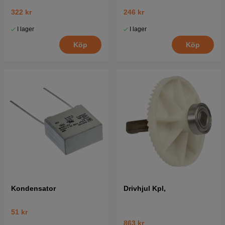
322 kr
246 kr
I lager
I lager
Köp
Köp
Kondensator
Drivhjul Kpl,
51 kr
863 kr