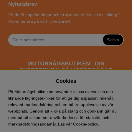
Nyhetsbrev
Vill du få uppdateringar och erbjudanden direkt i din inkorg?
Prenumerera på vårt nyhetsbrev!
Skicka
MOTORSÅGSBUTIKEN - DIN
EXPERTBUTIK PÅ MOTORSÅGAR
ONLINE
Cookies
Motorsågsbutiken är en specialiserad butik som har
På Motorsågsbutiken.se använder vi oss av cookies och
fokus mot entusiaster och professionella användare av
liknande lagringstekniker för att ge dig anpassat innehåll,
motorsågar. Vi erbjuder ett brett sortiment av
relevant marknadsföring och en bättre upplevelse av vår
Husqvarna motorsågar
samt alla tänkbara
tillbehör
som
webbplats. Genom att klicka på stäng och godkänn går du
du kan behöva vid trädfällning, gallring och allmän
med på att vi kommer använda dessa för statistik- och
skogsskötsel. Välkommen att handla din Husqvarna
marknadsföringsändamål. Läs vår
Cookie-policy
.
motorsåg och tillbehör online hos oss!