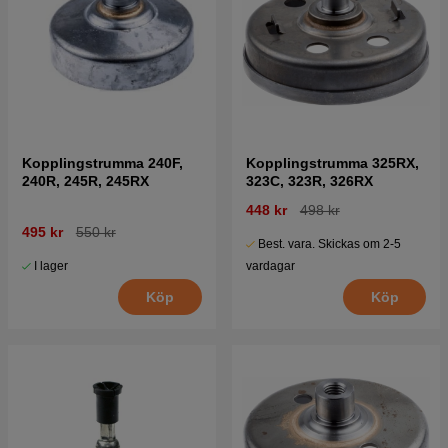
Kopplingstrumma 240F,
Kopplingstrumma 325RX,
240R, 245R, 245RX
323C, 323R, 326RX
448 kr
498 kr
495 kr
550 kr
Best. vara. Skickas om 2-5
I lager
vardagar
Köp
Köp