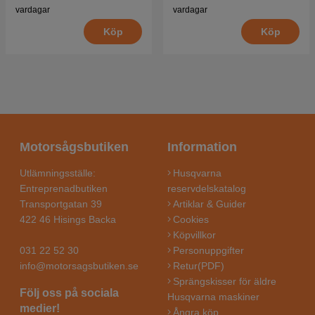
vardagar
vardagar
Köp
Köp
Motorsågsbutiken
Information
Utlämningsställe:
Husqvarna
Entreprenadbutiken
reservdelskatalog
Transportgatan 39
Artiklar & Guider
422 46 Hisings Backa
Cookies
Köpvillkor
031 22 52 30
Personuppgifter
info@motorsagsbutiken.se
Retur(PDF)
Sprängskisser för äldre
Följ oss på sociala
Husqvarna maskiner
medier!
Ångra köp