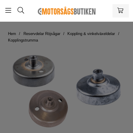
Hem
Reservdelar Röjsågar
Koppling & vinkelväxeldelar
Kopplingstrumma