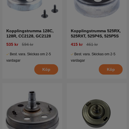
Kopplingstrumma 128C,
Kopplingstrumma 525RX,
128R, CC2128, GC2128
525RXT, 525P4S, 525P5S
535 kr
594 kr
415 kr
461 kr
Best. vara. Skickas om 2-5
Best. vara. Skickas om 2-5
vardagar
vardagar
Köp
Köp