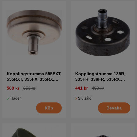
Kopplingstrumma 555FXT,
Kopplingstrumma 135R,
555RXT, 355FX, 355RX,
335FR, 336FR, 535RX,
FC2255
CC2235
588 kr
653 kr
441 kr
490 kr
I lager
Slutsåld
Köp
Bevaka