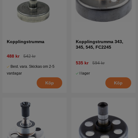
Kopplingstrumma
Kopplingstrumma 343,
345, 545, FC2245
488 kr
542 kr
535 kr
594 kr
Best. vara. Skickas om 2-5
I lager
vardagar
Köp
Köp