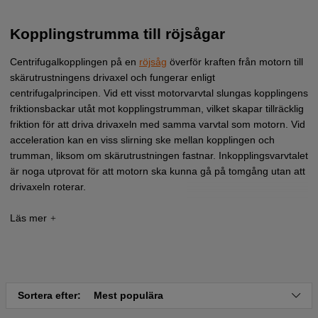
Kopplingstrumma till röjsågar
Centrifugalkopplingen på en
röjsåg
överför kraften från motorn till
skärutrustningens drivaxel och fungerar enligt
centrifugalprincipen. Vid ett visst motorvarvtal slungas kopplingens
friktionsbackar utåt mot kopplingstrumman, vilket skapar tillräcklig
friktion för att driva drivaxeln med samma varvtal som motorn. Vid
acceleration kan en viss slirning ske mellan kopplingen och
trumman, liksom om skärutrustningen fastnar. Inkopplingsvarvtalet
är noga utprovat för att motorn ska kunna gå på tomgång utan att
drivaxeln roterar.
Behöver du hjälp att hitta rätt kopplingstrumma till din röjsåg?
Välkommen att kontakta vår
kundtjänst
.
Sortera efter:
Mest populära