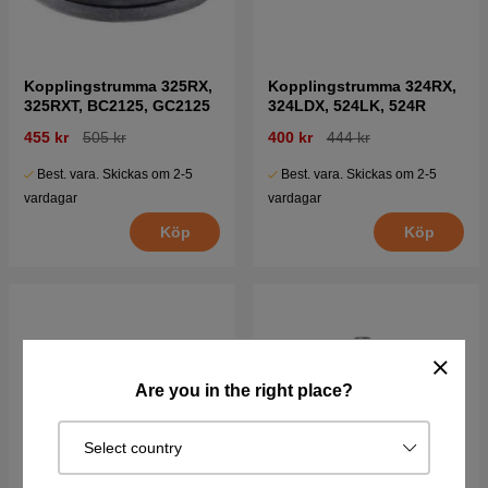
Kopplingstrumma 325RX,
Kopplingstrumma 324RX,
325RXT, BC2125, GC2125
324LDX, 524LK, 524R
455 kr
505 kr
400 kr
444 kr
Best. vara. Skickas om 2-5
Best. vara. Skickas om 2-5
vardagar
vardagar
Köp
Köp
Are you in the right place?
Select country