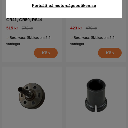
Fortsätt på motorsågsbutiken.se
Kopplingstrumma 240R,
Kopplingstrumma Kpl
GR41, GR50, RS44
515 kr
572 kr
423 kr
470 kr
Best. vara. Skickas om 2-5
Best. vara. Skickas om 2-5
vardagar
vardagar
Köp
Köp