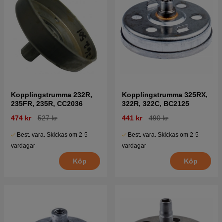
Kopplingstrumma 232R,
Kopplingstrumma 325RX,
235FR, 235R, CC2036
322R, 322C, BC2125
474 kr
527 kr
441 kr
490 kr
Best. vara. Skickas om 2-5
Best. vara. Skickas om 2-5
vardagar
vardagar
Köp
Köp