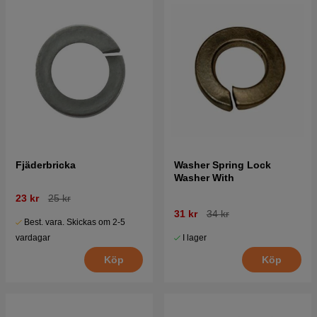
Fjäderbricka
Washer Spring Lock
Washer With
23 kr
25 kr
31 kr
34 kr
Best. vara. Skickas om 2-5
I lager
vardagar
Köp
Köp