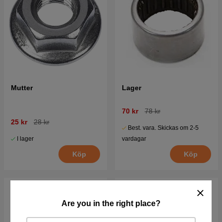
Mutter
Lager
70 kr
78 kr
25 kr
28 kr
Best. vara. Skickas om 2-5
I lager
vardagar
Köp
Köp
Are you in the right place?