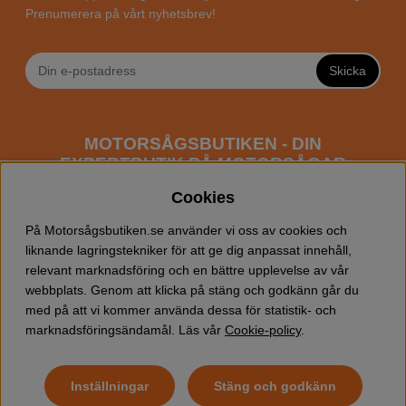
Prenumerera på vårt nyhetsbrev!
Skicka
MOTORSÅGSBUTIKEN - DIN
EXPERTBUTIK PÅ MOTORSÅGAR
ONLINE
Cookies
Motorsågsbutiken är en specialiserad butik som har
På Motorsågsbutiken.se använder vi oss av cookies och
fokus mot entusiaster och professionella användare av
liknande lagringstekniker för att ge dig anpassat innehåll,
motorsågar. Vi erbjuder ett brett sortiment av
relevant marknadsföring och en bättre upplevelse av vår
Husqvarna motorsågar
samt alla tänkbara
tillbehör
som
webbplats. Genom att klicka på stäng och godkänn går du
du kan behöva vid trädfällning, gallring och allmän
med på att vi kommer använda dessa för statistik- och
skogsskötsel. Välkommen att handla din Husqvarna
marknadsföringsändamål. Läs vår
Cookie-policy
.
motorsåg och tillbehör online hos oss!
Inställningar
Stäng och godkänn