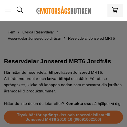
Hem
Övriga Reservdelar
Reservdelar Jonsered Jordfräsar
Reservdelar Jonsered MRT6
Reservdelar Jonsered MRT6 Jordfräs
Här hittar du reservdelar till jordfräsen Jonsered MRT6.
Allt från motordelar och knivar till hjul och däck. För att se
sprängskiss, klicka på knappen nedan som motsvarar din jordfräs
årsmodell & produktnummer.
Hittar du inte delen du letar efter?
Kontakta oss
så hjälper vi dig.
Tryck här för sprängskiss och reservdelslista till
Jonsered MRT6 2010-10 (96091002100)