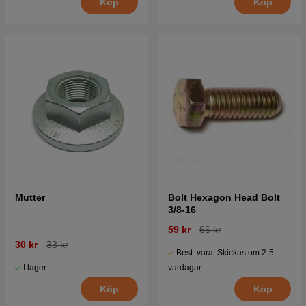
Köp
Köp
Mutter
Bolt Hexagon Head Bolt
3/8-16
59 kr
66 kr
30 kr
33 kr
Best. vara. Skickas om 2-5
I lager
vardagar
Köp
Köp