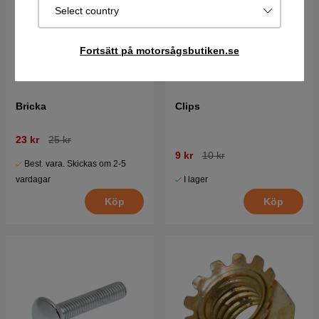
Select country
Fortsätt på motorsågsbutiken.se
Bricka
Clips
23 kr
25 kr
9 kr
10 kr
Best. vara. Skickas om 2-5
I lager
vardagar
Köp
Köp