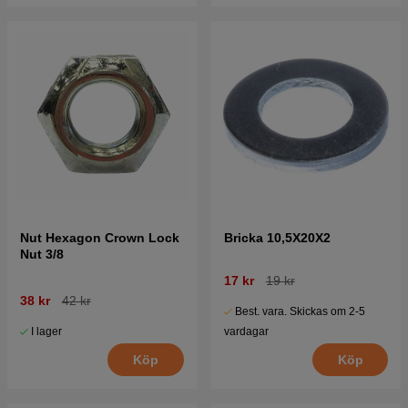
Nut Hexagon Crown Lock
Bricka 10,5X20X2
Nut 3/8
17 kr
19 kr
38 kr
42 kr
Best. vara. Skickas om 2-5
I lager
vardagar
Köp
Köp