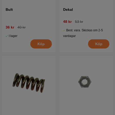
Bult
Dekal
48 kr
53 kr
36 kr
40 kr
Best. vara. Skickas om 2-5
I lager
vardagar
Köp
Köp