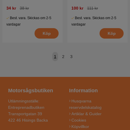
34 kr
38 kr
100 kr
111 kr
Best. vara. Skickas om 2-5
Best. vara. Skickas om 2-5
vardagar
vardagar
Köp
Köp
1
2
3
Motorsågsbutiken
Information
Utlämningsställe:
Husqvarna
Entreprenadbutiken
reservdelskatalog
Transportgatan 39
Artiklar & Guider
422 46 Hisings Backa
Cookies
Köpvillkor