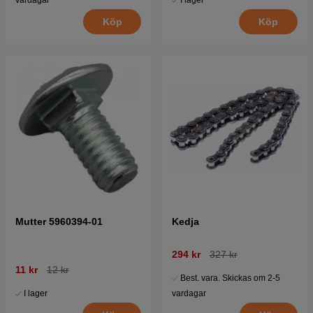
I lager
vardagar
Köp
Köp
Mutter 5960394-01
Kedja
294 kr
327 kr
11 kr
12 kr
Best. vara. Skickas om 2-5
I lager
vardagar