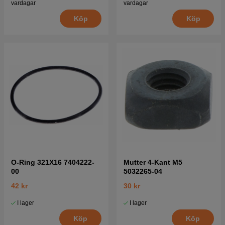
vardagar
vardagar
Köp
Köp
O-Ring 321X16 7404222-
Mutter 4-Kant M5
00
5032265-04
42 kr
30 kr
I lager
I lager
Köp
Köp