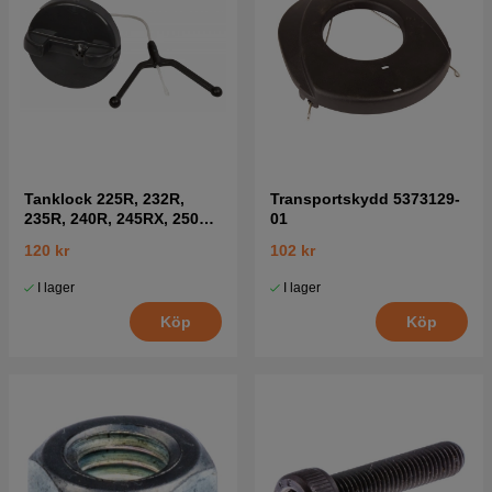
Tanklock 225R, 232R,
Transportskydd 5373129-
235R, 240R, 245RX, 250R,
01
252RX
120 kr
102 kr
I lager
I lager
Köp
Köp