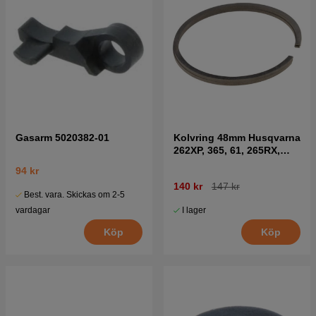
Gasarm 5020382-01
Kolvring 48mm Husqvarna
262XP, 365, 61, 265RX,
2065, 2165
94 kr
140 kr
147 kr
Best. vara. Skickas om 2-5
I lager
vardagar
Köp
Köp