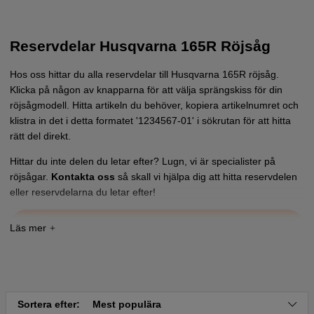
Reservdelar Husqvarna 165R Röjsåg
Hos oss hittar du alla reservdelar till Husqvarna 165R röjsåg.
Klicka på någon av knapparna för att välja sprängskiss för din
röjsågmodell. Hitta artikeln du behöver, kopiera artikelnumret och
klistra in det i detta formatet '1234567-01' i sökrutan för att hitta
rätt del direkt.
Hittar du inte delen du letar efter? Lugn, vi är specialister på
röjsågar.
Kontakta oss
så skall vi hjälpa dig att hitta reservdelen
eller reservdelarna du letar efter!
Tryck här för sprängskiss och reservdelslista till
Husqvarna 165 R 1976
Tryck här för sprängskiss och reservdelslista till
Husqvarna 165 R 1977
Tryck här för sprängskiss och reservdelslista till
Sortera efter:
Mest populära