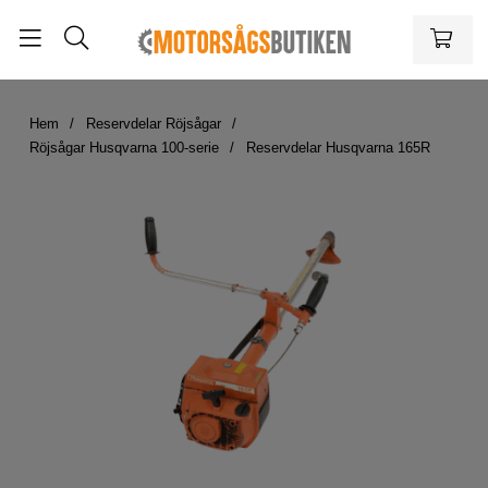
Hem
Reservdelar Röjsågar
Röjsågar Husqvarna 100-serie
Reservdelar Husqvarna 165R