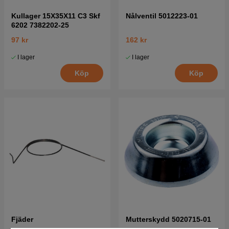
Kullager 15X35X11 C3 Skf
Nålventil 5012223-01
6202 7382202-25
97 kr
162 kr
I lager
I lager
Köp
Köp
Fjäder
Mutterskydd 5020715-01