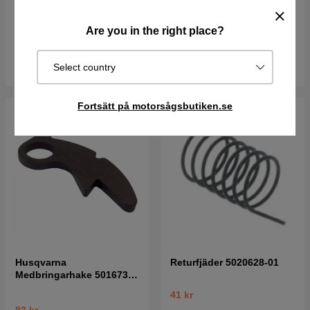
37 kr
126 kr
Are you in the right place?
I lager
I lager
Köp
Köp
Select country
Fortsätt på motorsågsbutiken.se
Husqvarna
Returfjäder 5020628-01
Medbringarhake 5016732-
01
41 kr