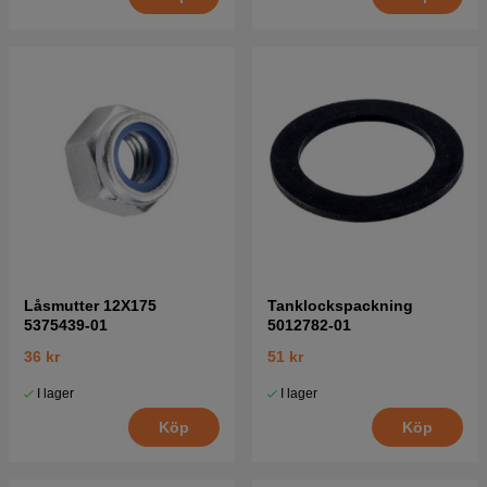
Låsmutter 12X175
Tanklockspackning
5375439-01
5012782-01
36 kr
51 kr
I lager
I lager
Köp
Köp