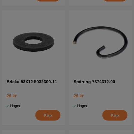
Bricka 53X12 5032300-11
Spårring 7374312-00
26 kr
26 kr
I lager
I lager
Köp
Köp