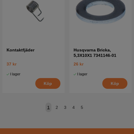
Kontaktfjäder
Husqvarna Bricka,
5,3X10X1 7341146-01
37 kr
26 kr
I lager
I lager
Köp
Köp
1
2
3
4
5