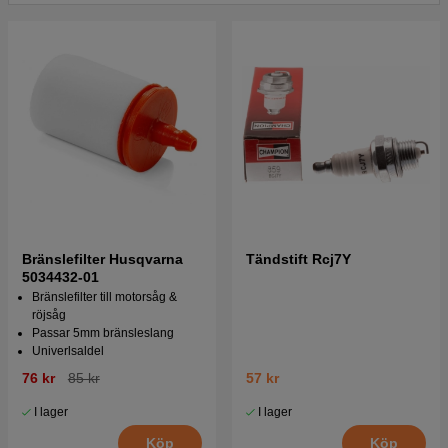
Husqvarna 165 R 1978
Tryck här för sprängskiss och reservdelslista till
Husqvarna 165 R 1979
Tryck här för sprängskiss och reservdelslista till
Husqvarna 165 R 1980
Tryck här för sprängskiss och reservdelslista till
Husqvarna 165 R 1981
Tryck här för sprängskiss och reservdelslista till
Husqvarna 165 R 1983
Bränslefilter Husqvarna
Tändstift Rcj7Y
5034432-01
Tryck här för sprängskiss och reservdelslista till
Bränslefilter till motorsåg &
Husqvarna 165 R 1984
röjsåg
Passar 5mm bränsleslang
Tryck här för sprängskiss och reservdelslista till
Univerlsaldel
Husqvarna 165 R 1985
76 kr
85 kr
57 kr
I lager
I lager
Köp
Köp