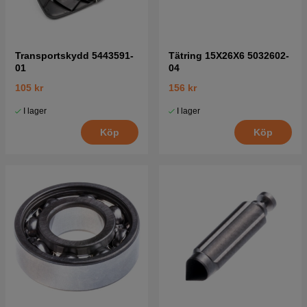
Transportskydd 5443591-
Tätring 15X26X6 5032602-
01
04
105 kr
156 kr
I lager
I lager
Köp
Köp