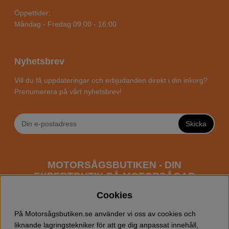
Öppettider:
Måndag - Fredag 09.00 - 16:00
Nyhetsbrev
Vill du få uppdateringar och erbjudanden direkt i din inkorg?
Prenumerera på vårt nyhetsbrev!
Skicka
MOTORSÅGSBUTIKEN - DIN
EXPERTBUTIK PÅ MOTORSÅGAR
ONLINE
Cookies
Motorsågsbutiken är en specialiserad butik som har
På Motorsågsbutiken.se använder vi oss av cookies och
fokus mot entusiaster och professionella användare av
liknande lagringstekniker för att ge dig anpassat innehåll,
motorsågar. Vi erbjuder ett brett sortiment av