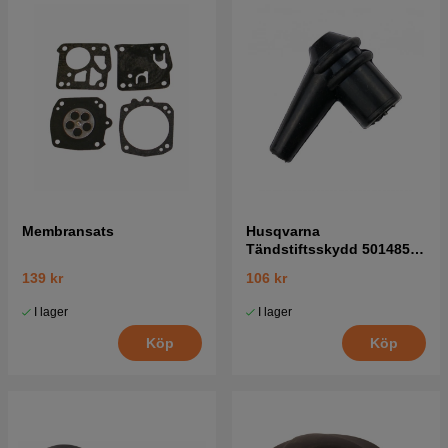
Membransats
Husqvarna
Tändstiftsskydd 5014854-
02
139 kr
106 kr
I lager
I lager
Köp
Köp