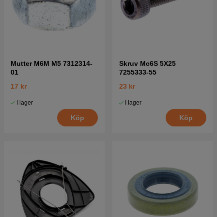
Mutter M6M M5 7312314-
Skruv Mc6S 5X25
01
7255333-55
17 kr
23 kr
I lager
I lager
Köp
Köp