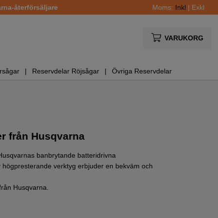
na-återförsäljare
Moms:
Inkl
|
Exkl
VARUKORG
rsågar
Reservdelar Röjsågar
Övriga Reservdelar
er från Husqvarna
Husqvarnas banbrytande batteridrivna
v högpresterande verktyg erbjuder en bekväm och
n från Husqvarna.