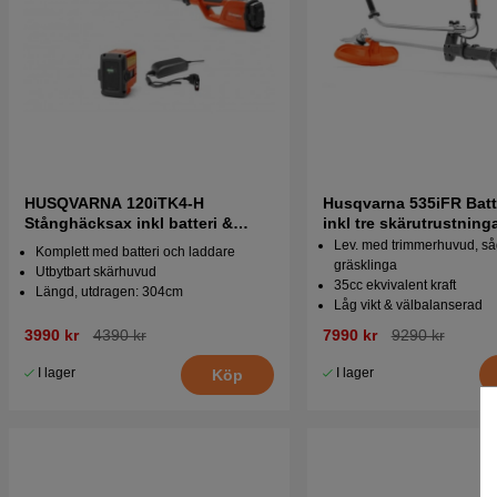
HUSQVARNA 120iTK4-H
Husqvarna 535iFR Batt
Stånghäcksax inkl batteri &
inkl tre skärutrustning
laddare
Lev. med trimmerhuvud, så
Komplett med batteri och laddare
gräsklinga
Utbytbart skärhuvud
35cc ekvivalent kraft
Längd, utdragen: 304cm
Låg vikt & välbalanserad
3990 kr
4390 kr
7990 kr
9290 kr
I lager
I lager
Köp