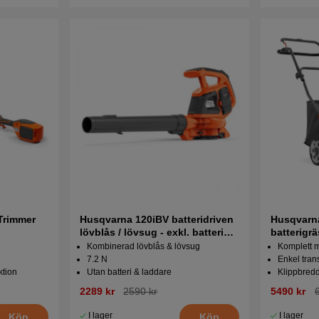
Trimmer
Husqvarna 120iBV batteridriven
Husqvarn
lövblås / lövsug - exkl. batteri
batterigrä
och laddare
laddare
Kombinerad lövblås & lövsug
Komplett m
7.2 N
Enkel tran
ktion
Utan batteri & laddare
Klippbred
2289 kr
2590 kr
5490 kr
I lager
I lager
Köp
Köp