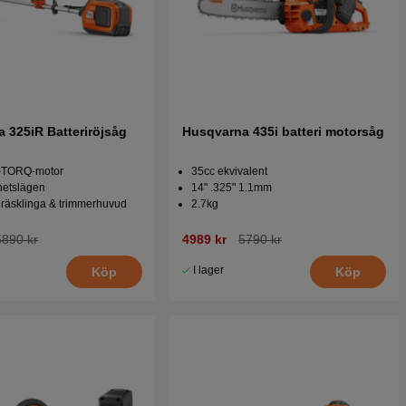
Husqvarna 325iR Batteriröjsåg
Husqvarna 435i batteri motorsåg
E-TORQ-motor
35cc ekvivalent
hetslägen
14" .325" 1.1mm
gräsklinga & trimmerhuvud
2.7kg
5890 kr
4989 kr
5790 kr
I lager
Köp
Köp