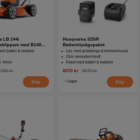
a LB 144i
Husqvarna 325iR
äsklippare med B140
Batteriröjsågspaket
ed batteri & laddare
Lev. med gräsklinga & trimmerhuvud
25cc ekvivalent kraft
d: 44cm
Paket med batteri & laddare
7190 kr
8370 kr
9270 kr
I lager
Köp
Köp