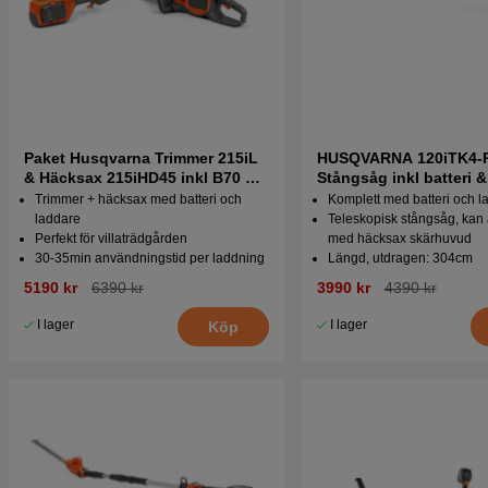
Paket Husqvarna Trimmer 215iL
HUSQVARNA 120iTK4-
& Häcksax 215iHD45 inkl B70 &
Stångsåg inkl batteri &
C80
Trimmer + häcksax med batteri och
Komplett med batteri och l
laddare
Teleskopisk stångsåg, kan
Perfekt för villaträdgården
med häcksax skärhuvud
30-35min användningstid per laddning
Längd, utdragen: 304cm
5190 kr
6390 kr
3990 kr
4390 kr
I lager
I lager
Köp