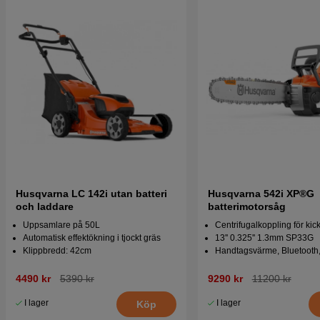
Husqvarna LC 142i utan batteri
Husqvarna 542i XP®G
och laddare
batterimotorsåg
Uppsamlare på 50L
Centrifugalkoppling för kick
Automatisk effektökning i tjockt gräs
13'' 0.325'' 1.3mm SP33G
Klippbredd: 42cm
Handtagsvärme, Bluetooth,
4490 kr
5390 kr
9290 kr
11200 kr
I lager
I lager
Köp