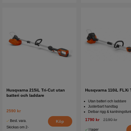
Husqvarna 215iL Tri-Cut utan
Husqvarna 110iL FLXi 
batteri och laddare
Utan batteri och laddare
Justerbart handtag
2590 kr
Delbar rigg & kantningsfun
1790 kr
2190 kr
Best. vara.
Köp
Skickas om 2-
I lager