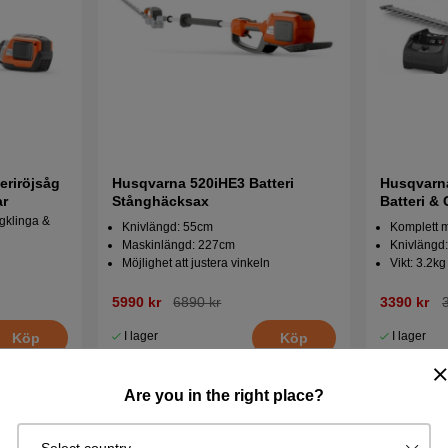
eriröjsåg
Husqvarna 520iHE3 Batteri
Husqvarna
ar
Stånghäcksax
Batteri & 
Häcksax
gklinga &
Knivlängd: 55cm
Komplett m
Maskinlängd: 227cm
Knivlängd
Möjlighet att justera vinkeln
Vikt: 3.2kg
5990 kr
6890 kr
3390 kr
I lager
I lager
Köp
Köp
Are you in the right place?