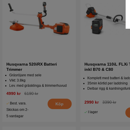
Husqvarna 520iRX Batteri
Husqvarna 110iL FLXi 
Trimmer
inkl B70 & C80
Gräsröjare med sele
Komplett med batteri & lad
Vikt: 3.8kg
35min körtid per laddning
Lev. med gräsklinga & trimmerhuvud
Delbar rigg & kantningsfun
4990 kr
6190 kr
2990 kr
3390 kr
Best. vara.
Köp
Skickas om 2-
I lager
5 vardagar