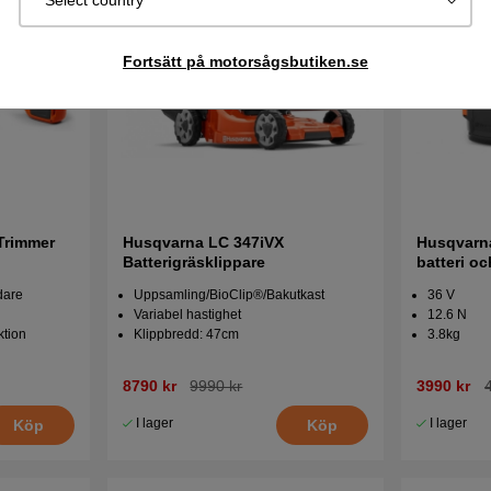
Select country
Fortsätt på motorsågsbutiken.se
Trimmer
Husqvarna LC 347iVX
Husqvarna
Batterigräsklippare
batteri o
dare
Uppsamling/BioClip®/Bakutkast
36 V
Variabel hastighet
12.6 N
ktion
Klippbredd: 47cm
3.8kg
8790 kr
9990 kr
3990 kr
I lager
I lager
Köp
Köp