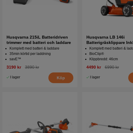
Husqvarna 215iL Batteridriven
Husqvarna LB 146i
trimmer med batteri och laddare
Batterigräsklippare Ink
C80
Komplett med batteri & laddare
Komplett med batteri & lad
35min körtid per laddning
BioClip®
savE™
Klippbredd: 46cm
3190 kr
3890 kr
4490 kr
6990 kr
I lager
I lager
Köp