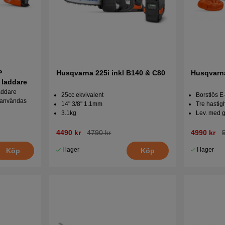
P
Husqvarna 225i inkl B140 & C80
 laddare
addare
25cc ekvivalent
Borstlös 
 användas
14" 3/8" 1.1mm
Tre hastig
3.1kg
Lev. med 
4490 kr
4790 kr
4990 kr
I lager
I lager
Köp
Köp