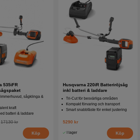
a 535iFR
Husqvarna 220iR Batteriröjsåg
jsågspaket
inkl batteri & laddare
trimmerhuvud, sågklinga &
Tri-Cut för besvärliga områden
Kompakt förvaring och transport
alent kraft
Smart snabbfäste för enkel justering
d batteri & laddare
17130 kr
5290 kr
I lager
Köp
Köp