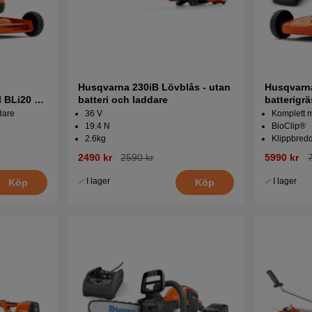
Husqvarna 230iB Lövblås - utan
Husqvarn
l BLi20 &
batteri och laddare
batterigr
och C80
dare
36 V
Komplett m
19.4 N
BioClip®
2.6kg
Klippbred
2490 kr
2590 kr
5990 kr
I lager
I lager
Köp
Köp