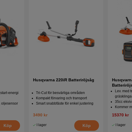
Husqvarna 220iR Batteriröjsåg
Husqvarn
Batterirö
Lev. med 
start-energi
Tri-Cut för besvärliga områden
gräsklinga
Kompakt förvaring och transport
35cc ekviv
 oljesensor
Smart snabbfäste för enkel justering
Kommer me
3490 kr
15370 kr
I lager
I lager
Köp
Köp