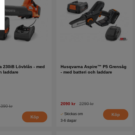
 230iB Lövblås - med
Husqvarna Aspire™ P5 Grensåg
ch laddare
- med batteri och laddare
2090 kr
2290 kr
4390 kr
Skickas om
Köp
Köp
3-6 dagar