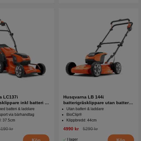
a LC137i
Husqvarna LB 144i
sklippare inkl batteri &
batterigräsklippare utan batteri
och laddare
ed batteri & laddare
Utan batteri & laddare
sport via bärhandtag
BioClip®
d: 37.5cm
Klippbredd: 44cm
6190 kr
4990 kr
5290 kr
I lager
Köp
Köp