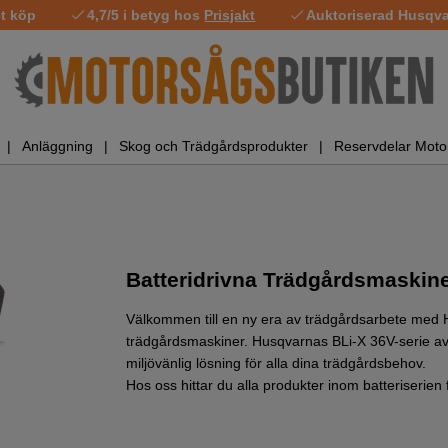
t köp
4,7/5 i betyg hos
Prisjakt
Auktoriserad Husqvar
Anläggning
Skog och Trädgårdsprodukter
Reservdelar Moto
Batteridrivna Trädgårdsmaskin
Välkommen till en ny era av trädgårdsarbete med 
trädgårdsmaskiner. Husqvarnas BLi-X 36V-serie a
miljövänlig lösning för alla dina trädgårdsbehov.
Hos oss hittar du alla produkter inom batteriserie