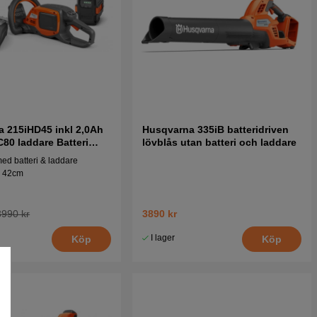
 215iHD45 inkl 2,0Ah
Husqvarna 335iB batteridriven
C80 laddare Batteri
lövblås utan batteri och laddare
ed batteri & laddare
: 42cm
3990 kr
3890 kr
I lager
Köp
Köp